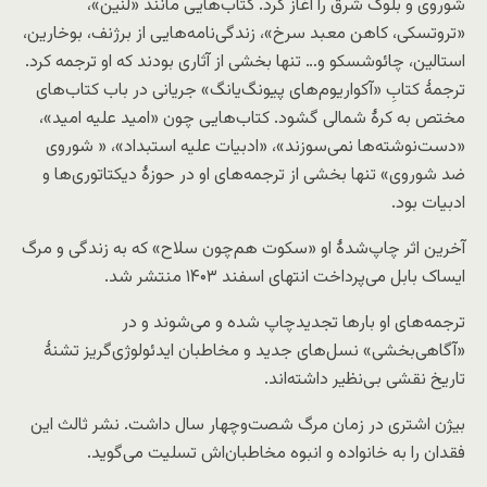
شوروی و بلوک شرق را آغاز کرد. کتاب‌هایی مانند «لنین»،
«تروتسکی، کاهن معبد سرخ»، زندگی‌نامه‌هایی از برژنف، بوخارین،
استالین، چائوشسکو و… تنها بخشی از آثاری بودند که او ترجمه کرد.
ترجمۀ کتابِ «آکواریوم‌های پیونگ‌یانگ» جریانی در باب کتاب‌های
مختص به کرۀ شمالی گشود. کتاب‌هایی چون «امید علیه امید»،
«دست‌نوشته‌ها نمی‌سوزند»، «ادبیات علیه استبداد»، « شوروی
ضد شوروی» تنها بخشی از ترجمه‌های او در حوزۀ دیکتاتوری‌ها و
ادبیات بود.
آخرین اثر چاپ‌شدۀ او «سکوت هم‌چون سلاح» که به زندگی و مرگ
ایساک بابل می‌پرداخت انتهای اسفند ۱۴۰۳ منتشر شد.
ترجمه‌های او بارها تجدیدچاپ شده و می‌شوند و در
«آگاهی‌‌بخشی» نسل‌های جدید و مخاطبان ایدئولوژی‌گریز تشنۀ
تاریخ نقشی بی‌نظیر داشته‌اند.
بیژن اشتری در زمان مرگ شصت‌و‌چهار سال داشت. نشر ثالث این
فقدان را به خانواده و انبوه مخاطبان‌اش تسلیت می‌گوید.