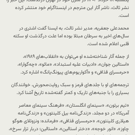
یکشنبه ۱۸ خرداد ۱۴۰۴، در منزل خود در تهران درگذشت. این خبر را
نشر ثالث، ناشر آثار این مترجم در اینستاگرام خود منتشر کرده
است.
محمدعلی جعفریه، مدیر نشر ثالث، به ایسنا گفت اشتری در
سال‌های اخیر به سرطان مبتلا بوده اما علت درگذشت او سکته
قلبی اعلام شده است.
از جمله آثار شناخته‌شده او می‌توان به «انقلاب‌های ۱۹۸۹»،
«استالین جوان»، «ادبیات علیه استبداد»، «مائو»، «چه‌گوارا»،
«حرمسرای قذافی» و «آکواریوم‌های پیونگ‌یانگ» اشاره کرد.
ترجمه‌های او با جلدهای قرمز و سبک روایت‌محورش، خوانندگان
بسیاری را با جنبه‌های تاریک و کمتر گفته‌شده‌ تاریخ آشنا کرد.
«تیم برتون»، «سینمای انگلستان»، «فرهنگ سینمای معاصر
آمریکا» در دو مجلد، «زندگی‌نامه‌ بیل کلینتون» و «زندگی‌نامه‌
هیلاری کلینتون»، «حرمسرای قذافی»، «فرمانده؛ ونزوئلای هوگو
چاوز»، «انور خوجه»، «دختر استالین»، «استالین؛ دربار تزار سرخ»،