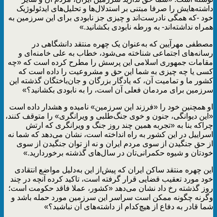
داشته‌هایش را صرفا مبتنی بر استدلال‌ها و تحلیل‌های ایدئولوژیک
خود -که همگی نادرست‌اند و چیزی جز نابودی برای این سرزمین به
همراه نداشته‌اند- به ورطه‌ نابودی بکشانید.»
مصطفی مهرآیین که به‌عنوان یک چهره منتقد دانشگاهی در
رسانه‌های اجتماعی شناخته می‌شود، خطاب به علی خامنه‌ای و
مقامات جمهوری اسلامی این پرسش را مطرح کرده است که «چه
کسی یا چه چیزی به شما این حق و مشروعیت را داده است که
کشور ما و تمامیت آن، که یادگار بزرگان و جان‌باختگان گذشته‌ این
سرزمین برای مردمان فعلی آن است، را به نابودی بکشانید؟»
او همچنین خود را «فرزند این سرزمین» نامیده و هشدار داده است
«این دیوانگی، جنون و خوی جنگ‌طلبی و ویرانگری» را متوقف کنند،
چراکه بنا به «تجربه‌ همین چند روز جنگ و ویرانگری که ارتش
اسراییل در این کشور به راه انداخته است، نشان می‌دهد که شما نه
از حق جنگیدن از سوی مردم ایران و نه از توان جنگیدن از سوی
خودتان و شیوه‌ حکمرانی‌تان در سال‌های گذشته برخوردارید.»
این چهره منتقد ساکن ایران که پیش‌از این به‌دلیل مواضع انتقادی
خود مورد تعقیب قضایی قرار گرفته است، تاکید کرده آنچه در چند
روز گذشته رخ داد نشان می‌دهد «کشور، عملا فاقد حکومت است؛
وگرنه چگونه ممکن است سراسر این سرزمین مورد حمله باشد و
شما قادر به دفاع از هیچ‌کدام از داشته‌های آن نباشید؟»