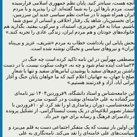
آنچه هست، سیاه‌تر کنید. پایان نظم جمهوری اسلامی فرارسیده
است. مردم بارها این را به شما گفته‌اند. آن را بپذیرید و با مردم
ایران همراه شوید تا در ساخت نظم سیاسی جدید این سرزمین،
برای نخستین‌بار، شاهد یک رفتار اخلاقی و انسانی از سوی شما
باشیم. مبادا به فکر خونریزی، استبداد، و سرکوب بیفتید. بگذارید هم
خانواده‌های خودتان و هم مردم ایران، زندگی عادی را تجربه کنند.»
بخش پایانی این یادداشت خطاب به مردم «شریف، عزیز و بی‌پناه
ایران» و نیروهای سیاسی و نخبگان نوشته شده است.
مصطفی مهرآیین در این نامه تاکید کرده است چه جنگ در
۲۴ساعت آینده تمام شود و چه نه، «وقت سکوت نیست. با در دست
داشتن پرچم‌های سفید یا پوشیدن لباس‌های سفید و تنها با شعار
صلح با جهان، به جهانیان اعلام کنید که ما خواهان پایان جنگ و آغاز
ایرانی آباد، آزاد و قدرتمند هستیم.»
این جامعه‌شناس و استاد دانشگاه، ۹فروردین۱۴۰۴ نیز نامه‌ای
سرگشاده به علی خامنه‌ای نوشت و در کسوت مدرس
جامعه‌شناسی، دوران زمامداری او را نقد کرد. او ۱۰فروردین‌ با
انتشار تصویر ابلاغیه‌ای در یک پست اینستاگرامی، از تشکیل پرونده
در دادسرای فرهنگ و رسانه برای خود خبر داد.
این اولین بار نیست که یک متفکر اجتماعی دست به قلم می‌برد و
سیاست‌های علی خامنه‌ای را نقد می‌کند. نامه‌نگاری به علی