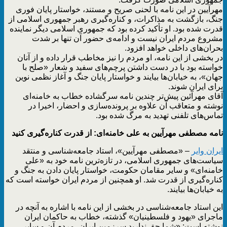
مهرآیین در این نامه‌ با لحنی صریح و مستند، خواستار پایان فوری
جنگ، بازگشت به مذاکرات، و کناره‌گیری رهبر جمهوری اسلامی از
قدرت شده بود. او تأکید کرده بود که جمهوری اسلامی دیگر نماینده
مشروع مردم ایران نیست و ادامه‌ی حضور آن تنها بر شدت
بحران‌های داخلی خواهد افزود.
در بخشی از این نامه، او مردم را نیز مخاطب قرار داده و از آنان
خواسته بود با در دست داشتن پرچم‌های سفید و شعار «صلح با
جهان»، به خیابان‌ها بیایند و خواستار پایان جنگ و آغاز نظمی نوین
برای ایران شوند.
آقای مهرآئین پیش‌تر چندین نامه سرگشاده خطاب به خامنه‌ای
نوشته و متعاقب آن علاوه بر پرونده‌سازی و احضار، اخیرا در
تماس‌های تلفنی تهدید به مرگ شده بود.
نامه مصطفی مهرآیین به علی خامنه‌ای: از قدرت کناره‌گیری کنید
ایران وایر
– «مصطفی مهرآیین»، استاد جامعه‌شناسی و منتقد
سیاست‌های جمهوری اسلامی، در تازه‌ترین نامه خود به «علی
خامنه‌ای» و سایر مقامان حکومت، خواستار پایان دادن به جنگ و
کناره‌گیری از قدرت شد. او همچنین از مردم ایران خواسته است که
به خیابان‌ها بیایند.
این استاد جامعه‌شناسی در بخشی از این نامه با اشاره به آنچه در
ماجرای «یهود و فلسطینیان» گذشته، خطاب به حاکمان ایران
نوشته است: «شما حق ندارید سرزمین ایران، مردم آن و سایر