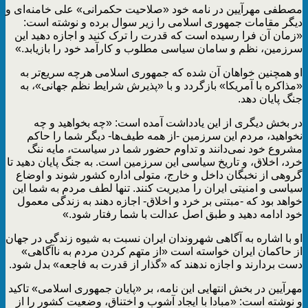
مصطفی مهرآیین در نامه خود «صلاحیت حکمرانی» علی خامنه‌ای و
دیگر مقامات جمهوری اسلامی را زیر سوال برده و نوشته است:
«زمان آن فرا رسیده است که قدرت را ترک کنید و اجازه دهید این
سرزمین، نظم و سامان سیاسی مطلوب و کارآمد خود را بازیابد.»
او همچنین خواهان آن شده که جمهوری اسلامی هرچه سریع‌تر به
«مذاکره با آمریکا» بازگردد و با «پذیرش شرایط نظم جهانی»، به
جنگ پایان دهد.
در بخش دیگری از این یادداشت آمده است: «چه بخواهید و چه
نخواهید، مردم این سرزمین -از همه‌ طیف‌ها- دیگر شما را حاکم
مشروع خود نمی‌دانند و تداوم حضور شما در سیاست، مایه‌ ننگ
خرد، اخلاق، و تاریخ سیاسی این سرزمین است. به جنگ پایان دهید تا
گروهی از نخبگان داخل و خارج، متولی اداره‌ کشور شوند و اوضاع
سیاسی و امنیتی ایران را مدیریت کنند. تنها لطف مردم به شما این
خواهد بود که -مبتنی بر خرد و اخلاق- اجازه دهند به زندگی معمول
خود ادامه دهید و طبق اصل عدالت با شما رفتار شود.»
او با اشاره به آگاهی شهروندان ایران نسبت به شیوه زندگی در جهان
از حاکمان ایران خواسته است «از متهم کردن مردم به ناآگاهی»
دست بردارند و اجازه ندهند که «گذار از قدرت به فاجعه» بدل شود.
مهرآیین در بخش انتهایی این نامه، بر «پایان جمهوری اسلامی» تاکید
و نوشته است: «مبادا با ایجاد آشوب و اختناق، وضعیت کشور را از