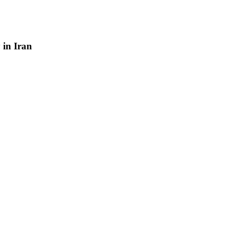
y
in
Iran