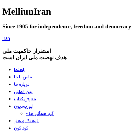
Melliun
Iran
Since 1905 for
independence
,
freedom
and
democrac
Iran
استقرار
حاکميت ملی
هدف نهضت ملی ایران است
راهنما
تماس با ما
درباره ما
بین المللی
معرفی کتاب
اپوزیسیون
- گرد همآئی ها
فرهنگ و هنر
گوناگون