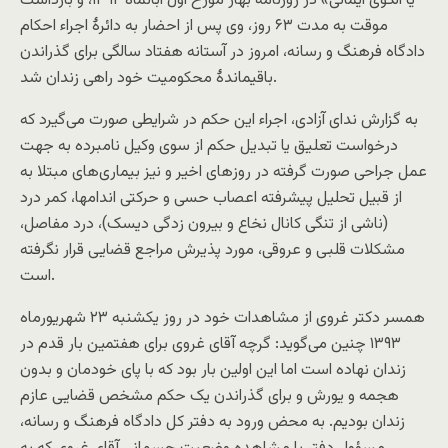
یا الگوی ایمانی» در روزنامه بهار مورخ اول آبانماه ۱۳۹۲، و بازداشت
موقت به مدت ۶۳ روز، وی پس از احضار به دائرۀ اجراء احکام
دادگاه فرهنگ و رسانه، امروز در آستانه هفتاد سالگی برای گذراندن
باقیماندۀ محکومیت خود راهی زندان شد.
به گزارش ندای آزادی، اجراء این حکم در شرایطی صورت می‌گیرد که
درخواست تعلیق یا تبدیل حکم از سوی وکیل نامبرده به جهت
عمل جراحی صورت گرفته در روزهای اخیر و نیز بیماری‌های مبتلا به
از قبیل تحلیل پیشرفته اعصاب حسی و حرکتی اندامها، کمر درد
(ناشی از تنگی کانال نخاع و بیرون زدگی دیسک)، درد مفاصل،
مشکلات قلبی و عروقی، مورد پذیرش مراجع قضایی قرار نگرفته
است.
همسر دکتر غروی از مشاهدات خود در روز یکشنبه ۲۳ شهریورماه
۱۳۹۳ چنین می‌گوید: گرچه آقای غروی برای هفتمین بار قدم در
زندان نهاده است اما این اولین بار بود که با پای خودمان و بدون
هجمه و یورش و برای گذراندن یک حکم مشخص قضایی عازم
زندان بودیم. به محض ورود به دفتر کل دادگاه فرهنگ و رسانه،