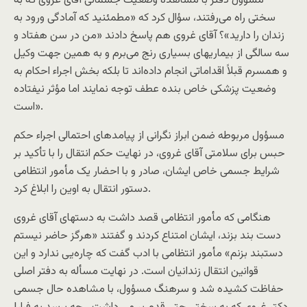
مسؤول دفتر با مشاهده وضعیت جسمانی آقای غروی که به
سختی راه می‌رفتند، سؤال کرد که «مطمئنید که آمادگی ورود به
زندان را دارید»؟ آقای غروی هم پاسخ دادند «من در سن هفتاد و
سه سالگی از بیماریهای بسیاری رنج می‌برم و به همین جهت وکیل
و همسرم قبلاً اقداماتی انجام داده‌اند تا بلکه بخش اجراء احکام به
وضعیت پزشکی خاص بنده عطف توجه نمایند اما مؤثر نیفتاده
است».
مسؤول مربوطه ضمن ابراز نگرانی از پیامدهای احتمالی اجراء حکم
حبس برای سلامتی آقای غروی، در نهایت حکم انتقال را با تأکید بر
شرایط جسمی خاص ایشان، صادر و با احضار یک مأمور انتظامی
دستور انتقال به اوین را ابلاغ کرد.
هنگامی که مأمور انتظامی قصد داشت به دستهای آقای غروی
دست بند بزند، ایشان امتناع کردند و گفتند «هرگز حاضر نیستم
دستبند بزنم» مأمور انتظامی با ادب گفت که چاره‌یی ندارد و این
قوانین انتقال زندانیان است. در نهایت مسأله به دفتر اصلی
حفاظت کشیده شد و سرهنگ مسؤول، با مشاهده حال جسمی