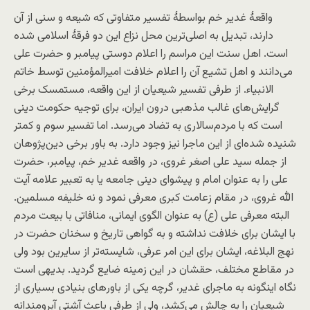
واقعۀ غدیر خم بواسطۀ تفسیر متفاوتی که شیعه و سنی از آن
دارند، تبدیل به اصلی‌ترین محل نزاع این دو فرقۀ اسلامی شده
است. اهل سنت این مراسم را اعلام دوستی پیامبر و حضرت علی
می‌دانند و اهل تشیع آن را اعلام خلافت امیرالمؤمنین توسط خاتم
الانبیاء. از طرفی تفسیر شیعیان از این واقعه، مستمسک برخی
گرایش‌های غالب مذهبی درون ایران، برای توجیه حکومت دینی
است که با مردم‌سالاری به تضاد می‌رسد. اما تفسیر سوم و کمتر
شنیده ‌شده‌ای از این ماجرا نیز وجود دارد. به باور برخی دین‌پژوهان
از جمله سید علی اصغر غروی، در واقعه غدیر خم، پیامبر، حضرت
علی را به عنوان امام و پیشوای دینی جامعه یا به تعبیر علامه آیت
الله غروی، در مقام زعامت کبری معرفی نمود و نه خلیفه مسلمین.
البته معرفی علی (ع) به عنوان الگوی ایمانی، منافاتی با بیعت مردم
با ایشان برای خلافت نداشته و به گواهی تاریخ و سخنان حضرت در
نهج البلاغه، ایشان برای این امر عرفی، شایسته‌تر از سایرین بود ولی
در مقاطع مختلف، حقشان در این زمینه ضایع گردید. بدیهی است
نگاه اینگونه به ماجرای غدیر، گرچه یکی از باورهای بنیادی بسیاری از
شیعیان را به چالش می‌کشد، ولی از طرفی باعث آشتی آبرومندانه