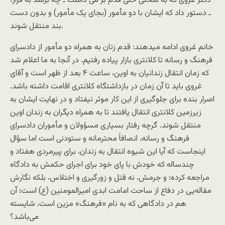
دکتر غروی که به سختی حتی قدم بر می داشت ـ چه برسد به فرار!
ـ دستور داد که ایشان با دو مأمور (بجای یک مأمور) و بدون دست
بند منتقل شوند.
خانم غروی ادامه میدهند: قدم زنان به همراه دو مأمور از دادسرای
فرهنگ و رسانه تا کلانتری بازار پیاده رفتیم. در آنجا به ما اعلام شد
که زمان انتقال زندانیان به اوین، ساعت ۴ بعد از ظهر است و آقای
غروی باید تا آن زمان در بازداشتگاه کلانتری اقامت داشته باشد.
اصرار بنده برای جلوگیری از این کار موثر نیفتاد و در نهایت ایشان به
زیرزمین کلانتری انتقال یافتند تا به همراه دیگران به زندان اوین
منتقل شوند. گرچه رفتار بسیاری مسؤولان و مأموران دادسرای
فرهنگ و رسانه، انصافاً محترمانه و ستودنی است اما سؤال
اینجاست که آیا این شیوه انتقال به زندان، برای پیرمردی هفتاد و
چندساله که خودش با پای خود برای اجرای حکمش به دادگاه
مراجعه کرده؛ و جرمش، نه قتل و زورگیری و اختلاس، بلکه نگارش
مقاله‌یی در دفاع از ساحت امامت ابدی امیرالمومنین (ع) است؛ آن
هم در دادگاهی که به نام «فرهنگ» مزین است، شایسته
می‌باشد؟