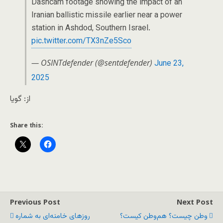
Dashcam footage showing the impact of an
Iranian ballistic missile earlier near a power
station in Ashdod, Southern Israel.
pic.twitter.com/TX3nZe5Sco
— OSINTdefender (@sentdefender)
June 23,
2025
از: گویا
Share this:
Previous Post
Next Post
وطن چیست؟ هم‌وطن کیست؟
روزهای خامنه‌ای به شماره