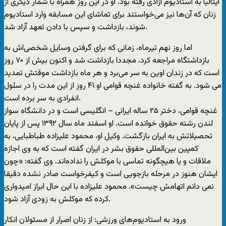
ایتالیا به استادیوم آزادی رفته بود. او در این روز همرا‌ه با شمار دیگری از
زنان که آن‌ها نیز می‌خواستند برای تماشای این مسابقه وارد استادیوم
شوند، بازداشت و سپس با دادن تعهد آزاد شد.
اما روز نهم تیرماه، زمانی که برای گرفتن وسایل شخصی‌اش به
بازداشتگاه مراجعه کرد، مجددا بازداشت شد و اکنون بیش از ۷۰ روز
است که در زندان اوین به سر می‌برد و هر ماه بازداشت موقتش تمدید
می شود. به گفته خانواده غنچه قوامی او ۴۱ روز از این مدت را در سلول
انفرادی به سر برده است.
غنچه قوامی، دختر ۲۵ ساله ایرانی – انگلیسی است و در دانشگاه سواز
لندن رشته حقوق خوانده است. او اسفند ماه سال ۱۳۹۲ پس از پایان
تحصیلاتش به ایران بازگشت. وکیل او، محمود علیزاده طباطبایی، به
کمپین بین‌المللی حقوق بشر در ایران گفته است که به وی اجازه
ملاقات و یا هیچگونه تماسی با موکلش را نداده‌اند. وی گفته: «چون
ایشان هنوز در مرحله بازجویی است و کیفرخواست صادر نشده دقیقا
نمی دانم اتهامش چیست». محمود علیزاده با این حال ابراز امیدواری
کرده که موکلش به زودی آزاد شود.
ورود به استادیوم‌های ورزشی: از زنان اصرار از مسئولان انکار