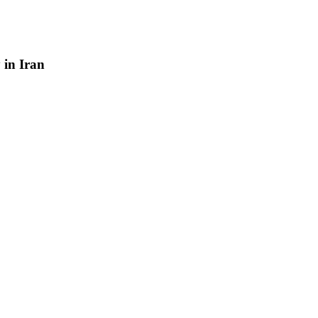
y
in
Iran