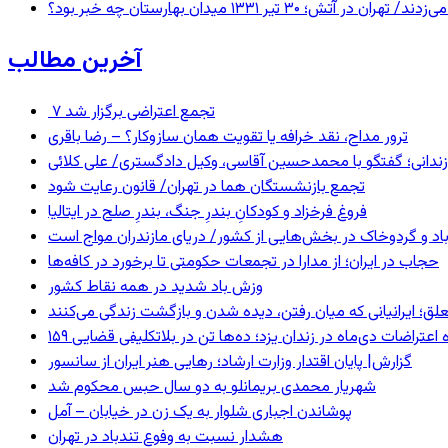
 ۱۳۳۱ میدان بهارستان چه خبر بود؟
آخرین مطالب
۷ تجمع اعتراضی برگزار شد
ترور مداح، نقد خرافه یا تقویت همان سازوکار؟ – رضا باقری
ندانی؛ گفتگو با محمدحسین آقاسی، وکیل دادگستری/ علی کلائی
تجمع بازنشستگان هما در تهران/ قانون رعایت شود
فروغ فرخزاد و کودکانِ بندرِ جنگ، بندرِ صلح در ایتالیا
اد و گردوخاک در بخش‌هایی از کشور/ دریای مازندران مواج است
حجاب در ایران؛ از مدارا در تجمعات حکومتی تا برخورد در کافه‌ها
وزش باد شدید در همه نقاط کشور
ق؛ ایرانیانی که میان رفتن، دیده شدن و بازگشت زندگی می‌کنند
ده اعتراضات دی‌ماه در زندان یزد؛ ده‌ها تن در بلاتکلیفی قضایی
گزارش| پایان اقتدار وزارت ارشاد؛ رهایی هنر ایران از سانسور
شهریار محمدی بریمانلو به دو سال حبس محکوم شد
پوشاندن اجباری شلوار به یک زن در خیابان – آمل
هشدار نسبت به وفوع تندباد در تهران