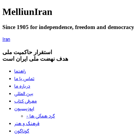
Melliun
Iran
Since 1905 for
independence
,
freedom
and
democrac
Iran
استقرار
حاکميت ملی
هدف نهضت ملی ایران است
راهنما
تماس با ما
درباره ما
بین المللی
معرفی کتاب
اپوزیسیون
- گرد همآئی ها
فرهنگ و هنر
گوناگون