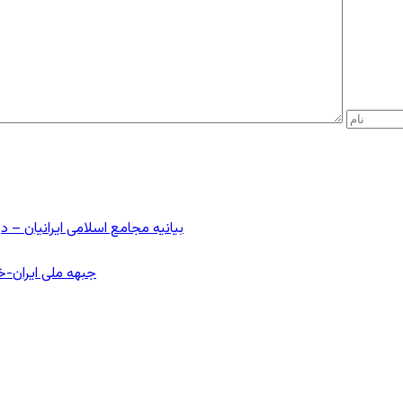
بیانیه مجامع اسلامی ایرانیان 
جبهه ملی ایران-خا