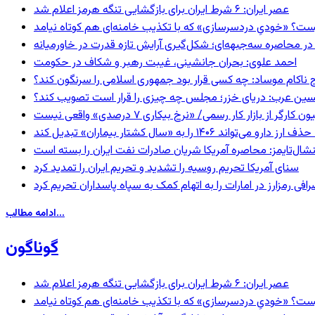
عصر ایران: ۶ شرط ایران برای بازگشایی تنگه هرمز اعلام شد
ست؟ «خودیِ دردسرسازی» که با تکذیب خامنه‌ای هم کوتاه نیامد
در محاصره سه‌جبهه‌ای؛ شکل‌گیری آرایش تازه قدرت در خاورمیانه
احمد علوی: بحران جانشینی، غیبت رهبر و شکاف در حکومت
 ناکام موساد: چه کسی قرار بود جمهوری اسلامی را سرنگون کند؟
ین عرب: دریای خزر؛ مجلس چه چیزی را قرار است تصویب کند؟
گر از بازار کار رسمی/ «نرخ بیکاری ۷ درصدی» واقعی نیست
ا به «سال کشتار بیماران» تبدیل کند
شال‌تایمز: محاصره آمریکا شریان صادرات نفت ایران را بسته است
سنای آمریکا تحریم روسیه را تشدید و تحریم ایران را تمدید کرد
فی رمزارز در امارات را به اتهام کمک به سپاه پاسداران تحریم کرد
ادامه مطالب...
گوناگون
عصر ایران: ۶ شرط ایران برای بازگشایی تنگه هرمز اعلام شد
ست؟ «خودیِ دردسرسازی» که با تکذیب خامنه‌ای هم کوتاه نیامد