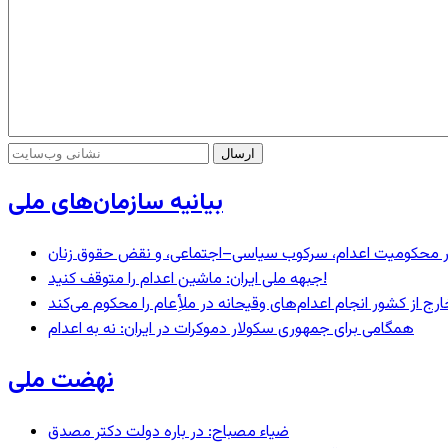
بیانیه سازمان‌های ملی
– در محکومیت اعدام، سرکوب سیاسی–اجتماعی، و نقض حقوق زنان
جبهه ملی ایران: ماشین اعدام را متوقف کنید!
رج از کشور انجام اعدام‌های وقیحانه در ملأِعام را محکوم می‌کند
همگامی برای جمهوری سکولار دموکرات در ایران: نه به اعدام
نهضت ملی
ضیاء مصباح: در باره دولت دکتر مصدق