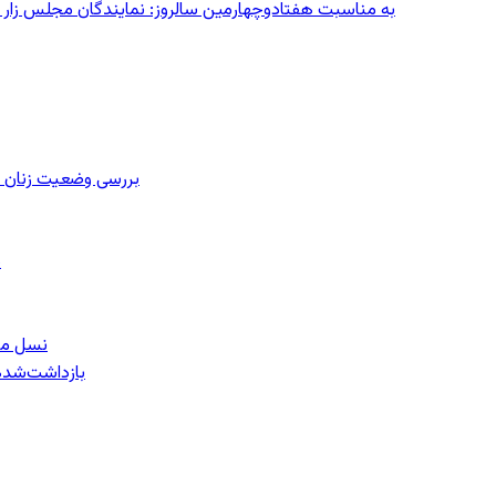
به مناسبت هفتادوچهارمین سالروز: نمایندگان مجلس زار می‌زدند/ تهران در آتش؛ ۳۰ تیر
بررسی وضعیت زنان ز
ب
نسل معل
۱۵۹ بازداشت‌ش