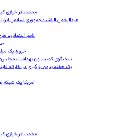
محمدباقر خرازی کی
عبدالرحمن الراشد: جمهوری اسلامی ایران 
ناصر اعتمادی: طرح
حس
خروج یک میلیون کار
سخنگوی کمیسیون بهداشت مجلس: حذف ارز دارو می‌تواند ۱۴۰۶ ر
یک هفته بدون بارگیری در خارک؛ فاینن
آمریکا یک شبکه صرا
محمدباقر خرازی کی