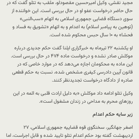
مجید نقشی، وکیل امیرحسین مقصودلو، ملقب به تتلو گفت که در
حال حاضر درخواست عفو او در حال بررسی است. این خواننده از
سوی دستگاه قضایی جمهوری اسلامی به اتهام «سب‌النبی»
(توهین به پیامبر اسلام) به اعدام و به اتهام «تشویق به فساد و
فحشا» به ۱۰ سال حبس محکوم شده است.
او یکشنبه ۲۲ تیرماه به خبرگزاری ایلنا گفت حکم جدیدی درباره
موکلش صادر نشده و درخواست ماده ۴۷۴ در حال بررسی است.
این ماده به محکومان اجازه می‌دهد که در موارد خاصی که در
قانون آیین دادرسی کیفری مشخص شده، نسبت به حکم قطعی
صادره از دادگاه درخواست تجدیدنظر کنند.
وکیل تتلو ادامه داد موکلش «به دلیل ارادت قلبی به ائمه در این
روزهای محرم به مداحی در زندان مشغول است».
زیر سایه حکم اعدام
اصغر جهانگیر، سخنگوی قوه قضاییه جمهوری اسلامی، ۲۷
اردیبهشت گفته بود حکم اعدام تتلو تایید شده و قابل اجراست، اما