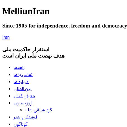
Melliun
Iran
Since 1905 for
independence
,
freedom
and
democrac
Iran
استقرار
حاکميت ملی
هدف نهضت ملی ایران است
راهنما
تماس با ما
درباره ما
بین المللی
معرفی کتاب
اپوزیسیون
- گرد همآئی ها
فرهنگ و هنر
گوناگون