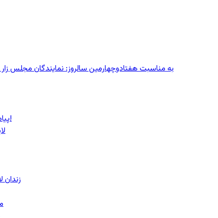
به مناسبت هفتادوچهارمین سالروز: نمایندگان مجلس زار می‌زدند/ تهران در آتش؛ ۳۰ تیر
پیام روشن پزشکیان در گفت‌و‌گوی تصویری با مرد نامرئی: من هستم!
لا
زندان 
مشهد؛ ۲۰
ب