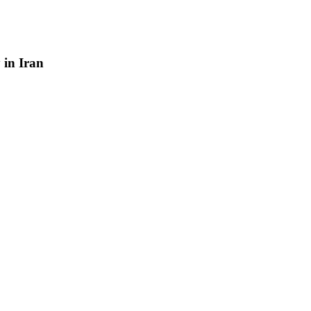
y
in
Iran