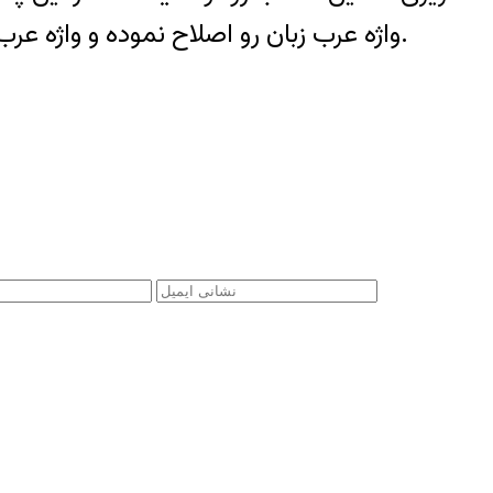
واژه عرب زبان رو اصلاح نموده و واژه عرب بدون پسوند رو درج بفرمایید چون ما خوزستانیها عرب زبان نیستیم عرب هستیم عرب اصیل.