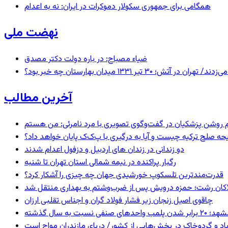
همگامی برای جمهوری سکولار دموکرات در ایران: نه به اعدام
نهضت ملی
ضیاء مصباح: در باره دولت دکتر مصدق
 ۱۳۳۱ میدان بهارستان چه خبر بود؟
آخرین مطالب
یحه صلح ترکیه چیست و آیا به درگیری با پ‌ک‌ک پایان خواهد داد؟
دو زندانی در زندان های اردبیل و دزفول اعدام شدند
رگبار پراکنده در نیمه شمالی استان تهران تا شنبه
قدرت‌مندترین تلسکوپ خورشیدی جهان چه چیزی را آشکار کرد؟
لاکان رشت؛ حمزه درویش پس از ضرب‌وشتم به بهداری منتقل شد
چاقوی اصیل زنجان زیر فشار فولاد گران و اجناس تقلبی ارزان
 برابر شدن پلمب واحدهای صنفی نسبت به سال گذشته
اد و گردوخاک در بخش‌هایی از کشور/ دریای مازندران مواج است