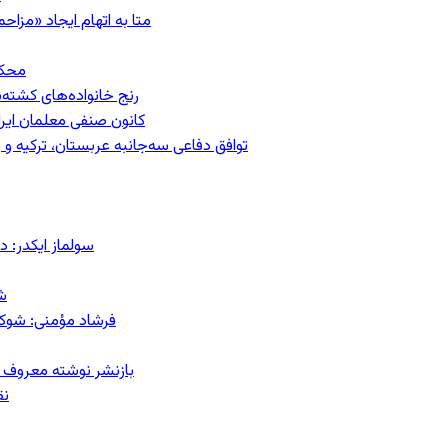
متا به اتهام ایجاد «مزاحمت عمومی»
محکومیت
رنج خانواده‌های کشته‌
کانون صنفی معلمان ایران
توافق دفاعی سه‌جانبه عربستان، ترکیه 
سولماز ایکدر: د
ش
فرشاد مؤمنی: شوک‌د
بازنشر نوشته معروف م
نق