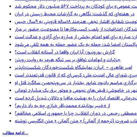
 برای کودکان به پرداخت ۵۶۷ میلیون دلار محکوم شد
در هفته‌ای که گذشت؛ نگاهی به گزارشات محیط زیستی در ایران
 شقایق افشار نجفی هنرمند ۱۸ساله قزوینی به ۹سال حبس
شدگان اعتراضات؛ از پلمب کسب‌وکارها تا ممنوعیت حضور بر مزار
: مبارزه برای لغو اعدام بخشی از مبارزه برای آزادی و عدالت است
و پاکستان امضا شد؛ حمله به یک عضو، حمله به همه تلقی می‌شود
گزارش یورونیوز؛ آیا ایران واقعا در آستانه انقلاب است؟
جزئیات و ابهامات توافق بر سر تنگه هرمز به روایت رویترز
امیر طاهری – ایران: نمایشگاه شکست‌خوردگان شکست‌ناپذیر
بیری شورای عالی امنیت ملی؛ کرسی‌ای که از قانون قدرتمندتر است
برگزاری مراسم یادبود شاپور بختیار در سی‌وپنجمین سالگرد قتل او
هر در خاموشی؛ قبض‌های نجومی و موتور برق یک میلیارد تومانی
رمانی، اقتصاد ایران را به بهشت مافیا و دلالان تبدیل کرده است
از «خیبر یونایتد» محمدباقر خرازی چه به یاد داریم؟
صطفی رحیمی در دوران انقلاب: چرا با جمهوری اسلامی مخالفم؟
اب ضرورت (ترجمه از آلمانی) + متن آلمانی + متن انگلیسی نوشته
ادامه مطالب...