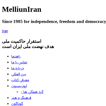
Melliun
Iran
Since 1905 for
independence
,
freedom
and
democrac
Iran
استقرار
حاکميت ملی
هدف نهضت ملی ایران است
راهنما
تماس با ما
درباره ما
بین المللی
معرفی کتاب
اپوزیسیون
- گرد همآئی ها
فرهنگ و هنر
گوناگون