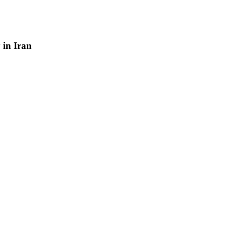
y
in
Iran