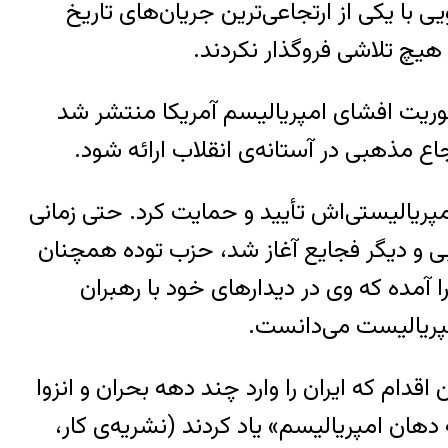
با یکی از ارتجاعی‌ترین جریان‌های تاریخ
هیچ تلاشی فروگذار نکردند.
(ارگان تئوریک حزب توده ایران)، مقالات متعددی در سال‌های ۱۳۵۵ تا ۱۳۵۶ با محوریت افشای امپریالیسم آمریکا منتشر شد
مپریالیستی‌اش تأیید و حمایت کرد. حتی زمانی
و دیگر فجایع آغاز شد، حزب توده همچنان
 نظام باقی ماند. در خاطرات نورالدین کیانوری (نشر اطلاعات، ۱۳۷۱)، آشکارا آمده که وی در دیدارهای خود با رهبران
پریالیست می‌دانست.
قدام که ایران را وارد چند دهه بحران و انزوا
دهان امپریالیسم» یاد کردند
(نشریه‌ی کار،