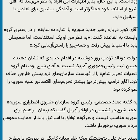
زود است. با این حال، بنابر اظهارات این افراد به نظر می‌رسد که آقای
شرع از اسلاف خود عملگراتر است و آمادگی بیشتری برای تعامل با
اسرائيل دارد.
آقای کوپر درباره رهبر جدید سوریه با اشاره به سابقه او در رهبری گروه
وابسته به القاعده گفت: «به نظر من او یک استثناست، اما همچنان
باید با احتیاط پیش رفت و همه‌چیز را راستی‌آزمایی کرد.»
دولت دونالد ترامپ روز دوشنبه در اقدام جدیدی که نشان دهنده
حسن نیت رئیس‌جمهوری آمریکا نسبت به آقای شرع بود، نام گروه
«هیات تحریر شام» را از فهرست سازمان‌های تروریستی خارجی حذف
کرد. آقای ترامپ پیش‌تر نیز بیشتر تحریم‌های اقتصادی علیه سوریه را
لغو کرده بود.
به گفته معاذ مصطفی، رئیس گروه سازمان «نیروی اضطراری سوریه»
احمد شرع در نشستی در اواخر آوریل گفت که پیمان ابراهیم برای
سوریه مناسب نیست و هرگونه توافق با اسرائیل باید از حمایت عمومی
مردم سوریه برخوردار باشد.
مهند حاج علی، پژوهشگر مرکز خاورمیانه کارنگی در بیروت، با مطرح