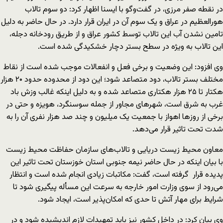
در نقطه صفر مرزی، در گفت‌وگو با ایسنا اظهار کرد: دو سوم تالاب
هورالعظیم در عراق و یک سوم آن در ایران قرار دارد. در حال حاضر به دلیل
تامین نشدن آب این تالاب توسط کشور عراق و از طریق رودخانه دجله،
این تالاب به ویژه در سطح بستر دچار خشکیدگی شده است.
وی افزود: این وضعیت و برخی فعل و انفعالات موجب شده است از نقاط
مختلف بستر تالاب، دود متصاعد شود؛ این دود از محدوده حدود ۲۰ هزار
هکتار تا ۲۵ هزار هکتاری متصاعد شده و به دلیل اینکه غالب وزش باد
غرب به شرق است، شهرهای مجاور از جمله سوسنگرد، هویزه و حتی در
برخی از روزها اهواز با جمعیت یک میلیون و چند صد هزار نفری آن را به
شدت تحت تاثیر قرار می‌دهد.
معاون محیط زیست دریایی و تالاب‌های سازمان حفاظت محیط زیست
با بیان اینکه در حال حاضر نیمه جنوبی استان خوزستان تحت تاثیر این
پدیده قرار گرفته است، گفت: مکاتبات زیادی انجام شده است و انتظار
می‌رود از سوی وزارت امور خارجه به سرعت این مسأله پیگیری شود تا
شرایط برای مهار آتش تا حدی که امکان‌پذیر است، ایجاد شود.
وی بیان کرد: در داخل کشور نیز باید تمهیدات لازم اندیشیده شود و در