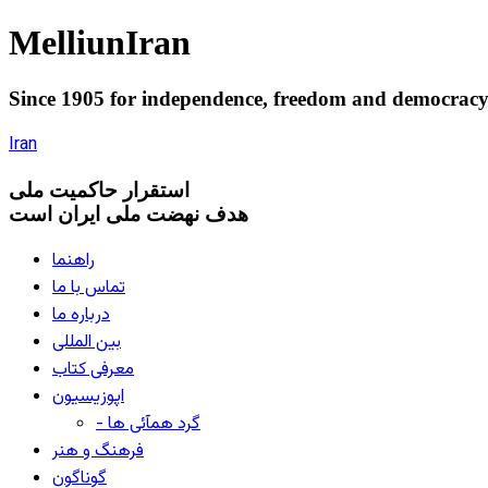
Melliun
Iran
Since 1905 for
independence
,
freedom
and
democrac
Iran
استقرار
حاکميت ملی
هدف نهضت ملی ایران است
راهنما
تماس با ما
درباره ما
بین المللی
معرفی کتاب
اپوزیسیون
- گرد همآئی ها
فرهنگ و هنر
گوناگون