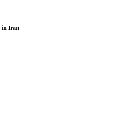
y
in
Iran