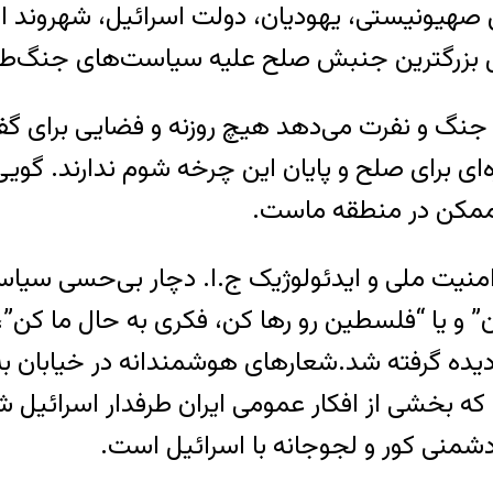
هیونیستی، یهودیان، دولت اسرائیل، شهروند اسر
ثال بزرگترین جنبش صلح علیه سیاست‌های جنگ‌طلبا
 جنگ و نفرت می‌دهد هیچ روزنه و فضایی برای گ
ژه‌ای برای صلح و پایان این چرخه شوم ندارند. گ
ممکن در منطقه ماست.
 امنیت ملی و ایدئولوژیک ج.ا. دچار بی‌حسی سی
ران” و یا “فلسطین رو رها کن، فکری به حال ما کن
ادیده گرفته شد.شعارهای هوشمندانه در خیابان ب
خشی از افکار عمومی ایران طرفدار اسرائیل شود و
شمنی کور و لجوجانه با اسرائیل است.