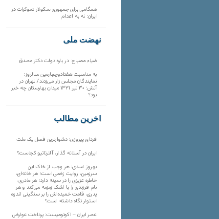
همگامی برای جمهوری سکولار دموکرات در
ایران: نه به اعدام
نهضت ملی
ضیاء مصباح: در باره دولت دکتر مصدق
به مناسبت هفتادوچهارمین سالروز:
نمایندگان مجلس زار می‌زدند/ تهران در
آتش؛ ۳۰ تیر ۱۳۳۱ میدان بهارستان چه خبر
بود؟
آخرین مطالب
فردای پیروزی؛ دشوارترین فصل یک ملت
ایران در آستانه گذار، آلترناتیو کجاست؟
بهروز اسدی: هر وجب از خاک‌ این
سرزمین، روایت زخمی است؛ هر خانه‌ای،
خاطره عزیزی را در سینه دارد؛ هر مادری،
نام فرزندی را با اشک زمزمه می‌کند و هر
پدری، قامت خمیده‌اش را بر سنگینی اندوه
استوار نگاه داشته است؟
عصر ایران – اکونومیست: پرداخت عوارض