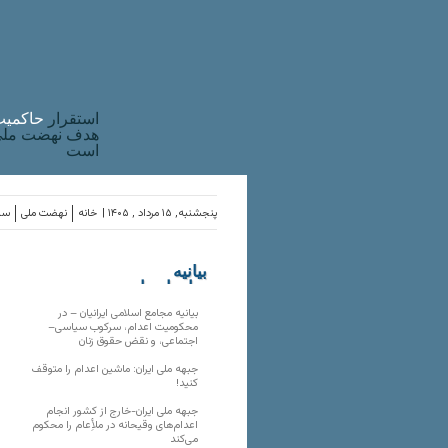
استقرار
حاکميت
هدف نهضت ملی 
است
پنجشنبه, ۱۵ مرداد , ۱۴۰۵ |
خانه
نهضت ملی
ساز
بیانیه
سازمان‌های
ملی
بیانیه مجامع اسلامی ایرانیان – در
محکومیت اعدام، سرکوب سیاسی–
اجتماعی، و نقض حقوق زنان
جبهه ملی ایران: ماشین اعدام را متوقف
کنید!
جبهه ملی ایران-خارج از کشور انجام
اعدام‌های وقیحانه در ملأِعام را محکوم
می‌کند