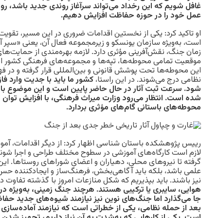
غافل شویم که این رخداد می‌تواند سرآغاز روندی جدید باشد، روند
عمل خود را در حوزه حفاظت افزایش دهیم.
او تاکید کرد: یکی از نخستین اقدامات ضروری در این مسیر، تقویت ا
است، به‌ویژه سازمان یونسکو و زیرمجموعه فعال آن، یعنی «سپر آبی
زمان جنگ، نقش‌آفرینی مؤثری دارد. لازمه بهره‌مندی از حمایت‌های
موقعیت تمامی محوطه‌ها، تپه‌ها و مجموعه‌های فرهنگی کشور ا
این محوطه‌ها تحت پوشش قانونی و بین‌المللی قرار گرفته و در 
نظامی درج می‌شوند. در این راستا،
کشور ما باید با جدیت وارد فا
شود. سرعت ثبت آثار در حال حاضر پایین است و این موضوع ب
شده است. انتظار می‌رود وزارت میراث فرهنگی، با افزایش توان ث
محوطه‌های باستانی گام‌های مؤثری بردارد.
رییس پژوهشکده باستان‌ شناسی اظهار کرد: از دیگر اقدامات، 
لازم است کارگاه‌های آموزشی در سطوح مختلف طراحی و اجرا شوند
گرفته تا نیروهای محلی، دهیاران و اعضای شوراهای روستاها. این آ
علمی باشد، بلکه باید آگاهی‌بخش، فرهنگ‌ساز و ایجادکننده ح
نیز باشند. باید بپذیریم که شکل منازعات امروز با گذشته تفاوت دا
هوایی، سایبری یا ترکیبی هستند. هرچند جنگ زمینی، به‌ویژه در 
جا می‌گذارد اما جنگ‌های نوین نیز نیازمند شیوه‌های جدید حفاظت
بعد از حمله نظامی، یکی از خطراتی است که نیازمند آماده‌سازی 
است. یکی از کارهایی که به‌شدت به آن نیاز داریم، تجهیز شدن ب