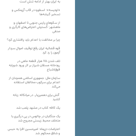
به ایران بهتر از ادامه تنش است
«اودیسه»؛ اسطوره در قاب آی‌مکس و
تسخیر گیشه‌ها
از سکوهای پارس جنوبی تا اصفهان و
ماهشهر؛ گسترش اعتراض‌های کارگری و
صنفی
چرا بر مخالفت با اعدام باید پافشاری کرد؟
قوه قضائیه ایران رفع توقیف اموال سردار
آزمون را رد کرد
تلف شدن ۷۵ هزار قطعه ماهی در
رودخانه مسقان شیراز بر اثر ورود شورابه
فوق‌اشباع
سازمان ملل: جمهوری اسلامی همچنان از
اعدام برای سرکوب مخالفان استفاده
می‌کند
آتش برای دهمین‌بار، در میانکاله زبانه
کشید
یک کافه کتاب در مشهد پلمب شد
یک جنگلبان در چالوس در پی درگیری با
متخلف محیط زیستی مجروح شد
اعتراضات دی‌ماه؛ امیرحسین افرا به حبس
و شلاق محکوم شد