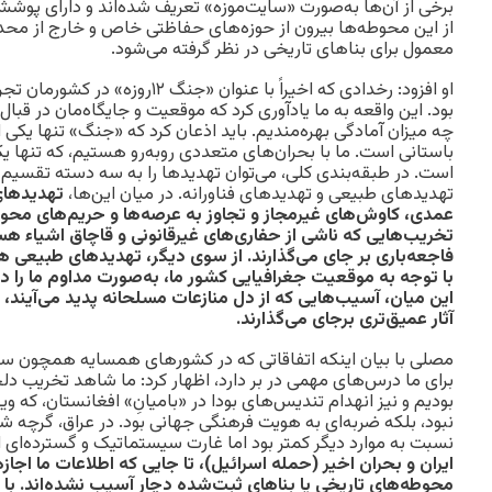
برخی از آن‌ها به‌صورت «سایت‌موزه» تعریف شده‌اند و دارای پوش
از این محوطه‌ها بیرون از حوزه‌های حفاظتی خاص و خارج از محدود
معمول برای بناهای تاریخی در نظر گرفته می‌شود.
او افزود: رخدادی که اخیراً با عنوان «ج
بود. این واقعه به ما یادآوری کرد که موقعیت و جایگاه‌مان در قب
چه میزان آمادگی بهره‌مندیم. باید اذعان کرد که «جنگ» تنها یکی 
باستانی است. ما با بحران‌های متعددی روبه‌رو هستیم، که تنها یک
است. در طبقه‌بندی کلی، می‌توان تهدیدها را به سه دسته تقسیم 
تهدیدهای طبیعی و تهدیدهای فناورانه. در میان این‌ها،
تهدیدهای
عمدی، کاوش‌های غیرمجاز و تجاوز به عرصه‌ها و حریم‌های محوط
تخریب‌هایی که ناشی از حفاری‌های غیرقانونی و قاچاق اشیاء هست
فاجعه‌باری بر جای می‌گذارند. از سوی دیگر، تهدیدهای طبیعی 
با توجه به موقعیت جغرافیایی کشور ما، به‌صورت مداوم ما را د
این میان، آسیب‌هایی که از دل منازعات مسلحانه پدید می‌آیند،
آثار عمیق‌تری برجای می‌گذارند.
مصلی با بیان اینکه اتفاقاتی که در کشورهای همسایه همچون سوری
برای ما درس‌های مهمی در بر دارد، اظهار کرد: ما شاهد تخریب د
بودیم و نیز انهدام تندیس‌های بودا در «بامیانِ» افغانستان، که وی
نبود، بلکه ضربه‌ای به هویت فرهنگی جهانی بود. در عراق، گرچه
نسبت به موارد دیگر کمتر بود اما غارت سیستماتیک و گسترده‌ای ا
ایران و بحران اخیر (حمله اسرائیل)، تا جایی که اطلاعات ما اجا
محوطه‌های تاریخی یا بناهای ثبت‌شده دچار آسیب نشده‌اند. با ا