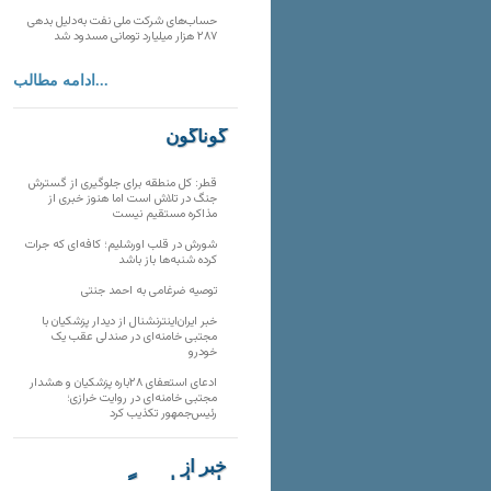
حساب‌های شرکت ملی نفت به‌دلیل بدهی
۲۸۷ هزار میلیارد تومانی مسدود شد
ادامه مطالب...
گوناگون
قطر: کل منطقه برای جلوگیری از گسترش
جنگ در تلاش است اما هنوز خبری از
مذاکره مستقیم نیست
شورش در قلب اورشلیم؛ کافه‌ای که جرات
کرده شنبه‌ها باز باشد
توصیه ضرغامی به احمد جنتی
خبر ایران‌اینترنشنال از دیدار پزشکیان با
مجتبی خامنه‌ای در صندلی عقب یک
خودرو
ادعای استعفای ۲۸باره پزشکیان و هشدار
مجتبی خامنه‌ای در روایت خرازی؛
رئیس‌جمهور تکذیب کرد
خبر از
تارنماهای دیگر