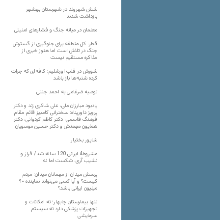
شش شهروند در شهرستان بهشهر
بازداشت شدند
معلمان در میانه جنگ و فشارهای امنیتی
قطر: کل منطقه برای جلوگیری از گسترش
جنگ در تلاش است اما هنوز خبری از
مذاکره مستقیم نیست
شورش در قلب اورشلیم؛ کافه‌ای که جرات
کرده شنبه‌ها باز باشد
توصیه ضرغامی به احمد جنتی
یادبود مبارزان ملی، علی شاکری زند و دکتر
پرویز داورپناه: سخنرانی کامبیز قائم مقام،
فرهنگ قاسمی، دکتر کاظم کردوانی، دکتر
همایون مهمنش و دکتر حسین موسویان
شاپور بختیار
مشروطۀ ایرانی 120 ساله شد/ فراز و
نشیب آری، شکست اما نه!
پرسش میدان از مهمانان میدان: مردم
کیست؟ و آیا کسی می‌تواند نماینده ۹۰
میلیون ایرانی باشد؟
تنها بیمارستان چابهار؛ نه امکانات و
تجهیزات پزشکی دارد نه سیستم
سرمایشی