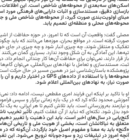
اسکن‌های سه‌بعدی از محوطه‌های شاخص است. این اطلاعات، در
بازسازی دقیق، مستندسازی و اثبات دارایی‌های فرهنگی مورد استفاد
مبنای اولویت‌بندی صورت گیرد، از محوطه‌های شاخص ملی و ج
محوطه‌های محلی و منطقه‌ای تعمیم یابد.
مصلی گفت: واقعیت آن است که تا امروز، در حوزه حفاظت از اشیا
صورت گرفته است. در مواقع بحران، موزه‌ها می‌دانند که باید چگ
تفکیک و منتقل شوند، چه چیزی انبار شود و چه چیزی در جای خود 
تپه‌ها، این آمادگی به آن شکل وجود ندارد. بسیاری گمان می‌کنن
باز قرار دارند، نمی‌توان برای حفاظت آن‌ها کار چندانی انجام داد، در
ثبت، مستندسازی و تعامل با نهادهای بین‌المللی، می‌توان گام‌ه
پژوهشکده باستان‌شناسی نیز در همین مسیر در حال حرکت است
محوطه‌ها را با استفاده از داده‌های GPS د
صورت نیاز، به نهادهای بین‌المللی اعلام شود.
او با تاکید بر اینکه این فرایند امری مقطعی نیست، ادامه داد: نمی‌
آموزشی محدود نگاه کرد که در یک بازه زمانی برگزار و سپس فرامو
و نیازمند به‌روزرسانی است. باید تلاش کنیم تا هر ایرانی، به یک نگ
خود بدل شود. نکته‌ای که نباید از آن غفلت کنیم،
تأثیر تخریب ناش
گنج‌یابی در سال‌های اخیر است. باید این ذهنیت را تغییر دهیم. م
متعلق به نیاکانشان است، بخشی از هویت ملی و تاریخی آن‌هاست
«گنج» باید به معنا و مفهوم اصیل خود بازگردد، آن‌گونه که در م
آنچه امروز در تبلیغات زرد و سودجویانه ترویج می‌شود. این تغی