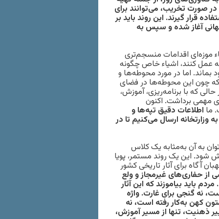
 صورت تخریب، می‌توانند برای
ه قرار گیرند. این روند باید بر
هانی آغاز شده و سپس به
ء موزه‌ای اقدامات منسجم‌تری
ونه عمل کنند، اشیاء خاص چگونه
بماند. اما در مورد محوطه‌ها و
د که چون این محوطه‌ها در فضای
 حالی که با برنامه‌ریزی، آموزش،
ای مهمی برداشت. اکنون
. ما
اطلاعات دقیق تپه‌ها و
ر اختیار داریم و آن را به وزارتخانه ارسال می‌کنیم تا در
توان به آن به‌مثابه یک کلاس
ش شود. این یک روند مستمر، پویا
هبان آگاه برای آثار تاریخی کشور
ی از حفاری‌های غیرمجاز و ولع
ردم باید بیاموزند که این آثار
، نه گنجی برای غارت. واژه
تون کهن به‌کار رفته است، نه
یر ذهنیت، تنها از مسیر آموزش،