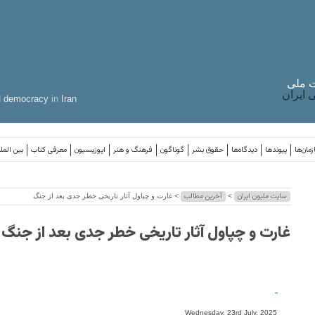
 ملی
ایران
d
democracy
in
Iran
مان‌ها
پیوندها
دیدگاه‌ها
حقوق بشر
گوناگون
فرهنگ و هنر
اپوزیسیون
معرفی کتاب
بین المل
سایت ملیون ایران
آخرین مطالب
>
> غارت و چپاول آثار تاریخی خطر جدی بعد از جنگ
غارت و چپاول آثار تاریخی خطر جدی بعد از جنگ
-
Wednesday, 23rd July, 2025