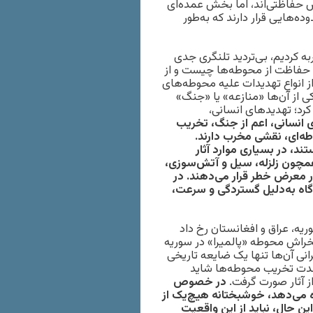
ش حفاظتی‌اند، اما بخش عمده‌ای
ه‌هایی قرار دارند که به‌طور
نگ ۱۲روزه» در کشورمان تجربه کردیم، بی‌تردید تلنگری جدی
ال حفاظت از محوطه‌ها چیست و از
از انواع تهدیدات علیه محوطه‌های
ی از آن‌ها «منازعه» یا «جنگ»
کرد؛ تهدیدهای انسانی،
 انسانی، اعم از جنگ، تخریب
ه‌ای، نقشی مخرب دارند.
ند، در بسیاری موارد آثار
همچون زلزله، سیل و آتش‌سوزی،
ر معرض خطر قرار می‌دهند. در
 گاه به‌دلیل گستردگی و سرعت،
ه، عراق و افغانستان رخ داد
لخراش محوطه «پالمیرا» در سوریه
رانی آن‌ها تنها یک ضایعه تاریخی
 شدت تخریب محوطه‌ها شاید
ز آثار صورت گرفت.
در خصوص
زه می‌دهد، خوشبختانه هیچ‌یک از
ین حال، نباید از این واقعیت