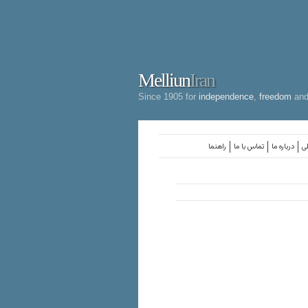
Melliun
Iran
Since 1905 for
independence
,
freedom
an
لی
درباره ما
تماس با ما
راهنما