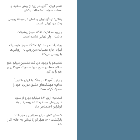
عصر ایران: آقای خرازی! از ریش سفید و
عمامه سیاهت خجالت بکش
بقائی: توافق ایران و عمان در مرحله بررسی
و تدوین نهایی است
روبیو: مذاکرات تنگه هرمز پیشرفت
داشته، ولی نهایی نشده است
پیشرفت در مذاکرات تنگه هرمز؛ بلومبرگ:
ایران اجازه عملیات مین‌روبی به اروپایی‌ها
را بررسی می‌کند
نتانیاهو با وجود دریافت تضمین درباره خلع
سلاح حماس، طرح مورد حمایت آمریکا برای
غزه را رد کرد
رویترز: آمریکا در جنگ با ایران «تقریباً
تمام» موشک‌های دقیق دوربرد خود را
مصرف کرده است
اتحادیه اروپا ۱.۴ میلیارد یورو از سود
دارایی‌های مسدودشده روسیه را به
اوکراین ‏اختصاص داد
کاهش تنش میان اسرائیل و حزب‌الله؛
بازگشت ۸۰۰ هزار آوارۀ لبنانی به خانه‌ آغاز
شد