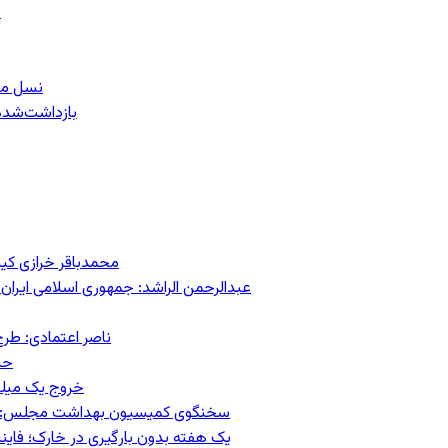
ب
نسل معل
۱۵۹ بازداشت‌ش
محمدباقر خرازی کی
عبدالرحمن الراشد: جمهوری اسلامی ایران 
ناصر اعتمادی: طرح
حس
خروج یک میلیون کار
سخنگوی کمیسیون بهداشت مجلس: حذف ارز دارو می‌تواند ۱۴۰۶ ر
یک هفته بدون بارگیری در خارک؛ فاینن