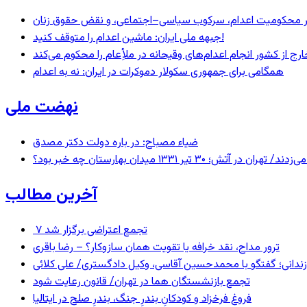
– در محکومیت اعدام، سرکوب سیاسی–اجتماعی، و نقض حقوق زنان
جبهه ملی ایران: ماشین اعدام را متوقف کنید!
رج از کشور انجام اعدام‌های وقیحانه در ملأِعام را محکوم می‌کند
همگامی برای جمهوری سکولار دموکرات در ایران: نه به اعدام
نهضت ملی
ضیاء مصباح: در باره دولت دکتر مصدق
 ۱۳۳۱ میدان بهارستان چه خبر بود؟
آخرین مطالب
۷ تجمع اعتراضی برگزار شد
ترور مداح، نقد خرافه یا تقویت همان سازوکار؟ – رضا باقری
ندانی؛ گفتگو با محمدحسین آقاسی، وکیل دادگستری/ علی کلائی
تجمع بازنشستگان هما در تهران/ قانون رعایت شود
فروغ فرخزاد و کودکانِ بندرِ جنگ، بندرِ صلح در ایتالیا