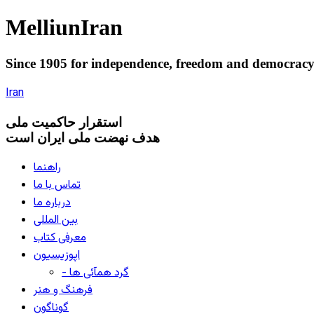
Melliun
Iran
Since 1905 for
independence
,
freedom
and
democrac
Iran
استقرار
حاکميت ملی
هدف نهضت ملی ایران است
راهنما
تماس با ما
درباره ما
بین المللی
معرفی کتاب
اپوزیسیون
- گرد همآئی ها
فرهنگ و هنر
گوناگون