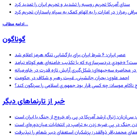
سنای آمریکا تحریم روسیه را تشدید و تحریم ایران را تمدید کرد
فی رمزارز در امارات را به اتهام کمک به سپاه پاسداران تحریم کرد
ادامه مطالب...
گوناگون
عصر ایران: ۶ شرط ایران برای بازگشایی تنگه هرمز اعلام شد
ست؟ «خودیِ دردسرسازی» که با تکذیب خامنه‌ای هم کوتاه نیامد
در محاصره سه‌جبهه‌ای؛ شکل‌گیری آرایش تازه قدرت در خاورمیانه
احمد علوی: بحران جانشینی، غیبت رهبر و شکاف در حکومت
 ناکام موساد: چه کسی قرار بود جمهوری اسلامی را سرنگون کند؟
خبر از تارنماهای دیگر
‌ان: ژنرال ارشد آمریکا در پی راه خروج از جنگ با ایران است
ردن جنگ در پی ضربه زدن به ترامپ در انتخابات میان‌دوره‌ای است
عفای محمدباقر ذوالقدر؛ پزشکیان استعفای دبیر شعام را نپذیرفت