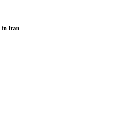
y
in
Iran