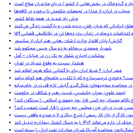
اد و گردوخاک در بخش‌هایی از کشور/ دریای مازندران مواج است
حجاب در ایران؛ از مدارا در تجمعات حکومتی تا برخورد در کافه‌ها
وزش باد شدید در همه نقاط کشور
ق؛ ایرانیانی که میان رفتن، دیده شدن و بازگشت زندگی می‌کنند
ده اعتراضات دی‌ماه در زندان یزد؛ ده‌ها تن در بلاتکلیفی قضایی
گزارش| پایان اقتدار وزارت ارشاد؛ رهایی هنر ایران از سانسور
شهریار محمدی بریمانلو به دو سال حبس محکوم شد
پوشاندن اجباری شلوار به یک زن در خیابان – آمل
هشدار نسبت به وفوع تندباد در تهران
عصر ایران: ۶ شرط ایران برای بازگشایی تنگه هرمز اعلام شد
ست؟ «خودیِ دردسرسازی» که با تکذیب خامنه‌ای هم کوتاه نیامد
در محاصره سه‌جبهه‌ای؛ شکل‌گیری آرایش تازه قدرت در خاورمیانه
احمد علوی: بحران جانشینی، غیبت رهبر و شکاف در حکومت
 ناکام موساد: چه کسی قرار بود جمهوری اسلامی را سرنگون کند؟
ین عرب: دریای خزر؛ مجلس چه چیزی را قرار است تصویب کند؟
گر از بازار کار رسمی/ «نرخ بیکاری ۷ درصدی» واقعی نیست
ا به «سال کشتار بیماران» تبدیل کند
شال‌تایمز: محاصره آمریکا شریان صادرات نفت ایران را بسته است