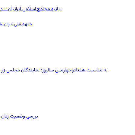
بیانیه مجامع اسلامی ایرانیان 
جبهه ملی ایران-خا
به مناسبت هفتادوچهارمین سالروز: نمایندگان مجلس زار می‌زدند/ تهران در آتش؛ ۳۰ تیر
بررسی وضعیت زنان ز