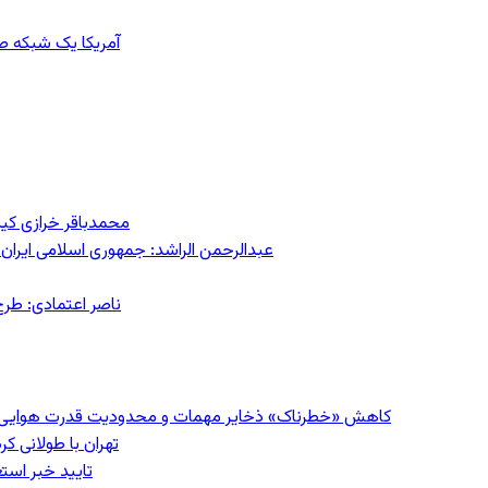
آمریکا یک شبکه صرا
محمدباقر خرازی کی
عبدالرحمن الراشد: جمهوری اسلامی ایران 
ناصر اعتمادی: طرح
کاهش «خطرناک» ذخایر مهمات و محدودیت قدرت هوایی؛ سی‌ان
تهران با طولانی ک
تایید خبر است