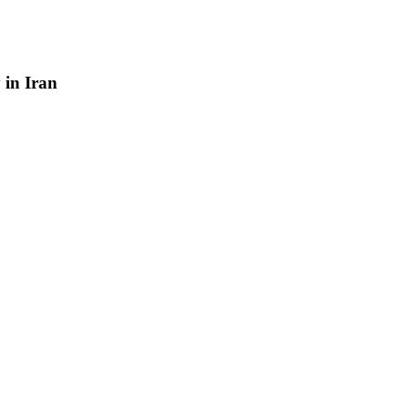
y
in
Iran