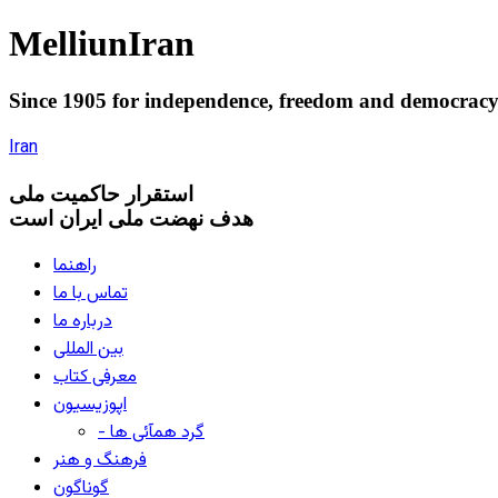
Melliun
Iran
Since 1905 for
independence
,
freedom
and
democrac
Iran
استقرار
حاکميت ملی
هدف نهضت ملی ایران است
راهنما
تماس با ما
درباره ما
بین المللی
معرفی کتاب
اپوزیسیون
- گرد همآئی ها
فرهنگ و هنر
گوناگون