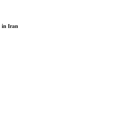
y
in
Iran