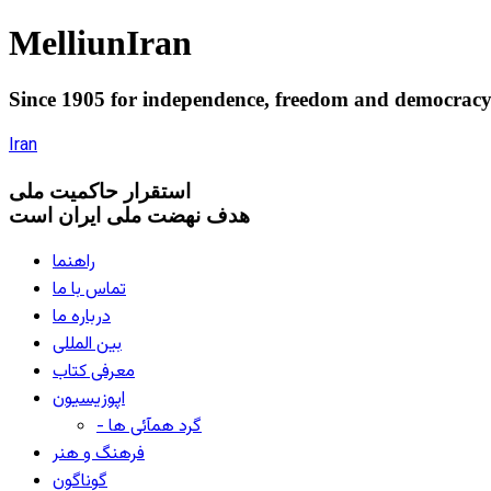
Melliun
Iran
Since 1905 for
independence
,
freedom
and
democrac
Iran
استقرار
حاکميت ملی
هدف نهضت ملی ایران است
راهنما
تماس با ما
درباره ما
بین المللی
معرفی کتاب
اپوزیسیون
- گرد همآئی ها
فرهنگ و هنر
گوناگون