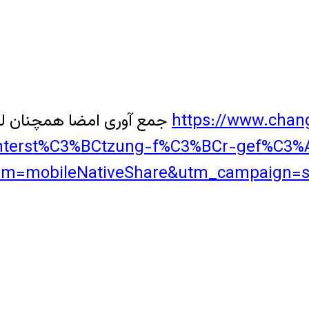
https://www.chang
جمع آوری امضا همچنان لز طریق دادخواست نامه زیر هم چنان ادامه دارد
nterst%C3%BCtzung-f%C3%BCr-gef%C3%A4
m=mobileNativeShare&utm_campaign=sha