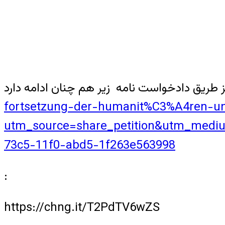
fortsetzung-der-humanit%C3%A4ren-u
utm_source=share_petition&utm_mediu
73c5-11f0-abd5-1f263e563998
:
https://chng.it/T2PdTV6wZS