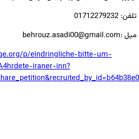
تلفن: 01712279232
میل :behrouz.asadi00@gmail.com
e.org/p/eindringliche-bitte-um-
hrdete-iraner-inn?
re_petition&recruited_by_id=b64b38e