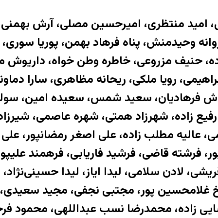
، امید منتظری، امیرحسین مصلی، آرش بهمنی، آ
انه وحیدمنش، پناه فرهاد بهمن، پوریا سوری، تار
ده، حنیف مزروعی، خاطره وطن خواه، داریوش معم
ابراهیمی، رویا ملكی، ریحانه مظاهری، سارا دما
روش فرهادیان، سعید شمس، سعیده امین، سولم
 رفیع زاده، شهرزاد همتی، شهره عاصمی، شیرزاد
عالیه مطلب زاده، علی اصغر رمضانپور، علی 
ر، فرشته قاضی، فرشید فاریابی، فرهمند علیپور،
یشی، لادن سلامی، لیدا ایاز، لیدا حسینى‌‌نژاد، ل
هرخ غلامحسین پور، مجتبی نجفی، مجید سعیدی،
یی زاده، محمدرضا نسب عبداللهی، محمود فرجا