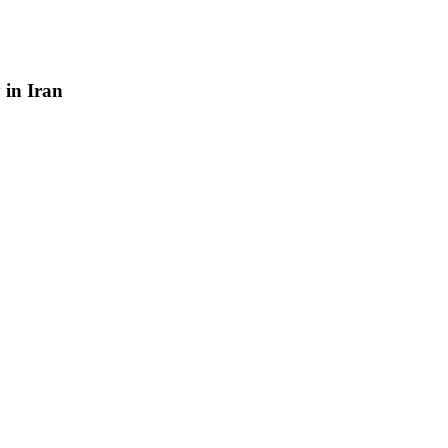
y
in
Iran