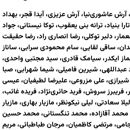
رش عاشوری‌نیا، آرش عزیزی، آیدا قجر، بهداد
ا بنیاد، ترانه بنی یعقوب، توکا نیستانی، جواد
ار، دلبر توکلی، رضا انصاری راد، رضا حقیقت
وندان، ساقی لقایی، سام محمودی سرابی، ساناز
از ایكدر، سیامک قادری، سید مجتبی واحدی،
 عبداللهی، شیرین فامیلی، شیما شهرابی، صبا
شیرازی، علی مزروعی، علیرضا لطیفیان، عیسی
 فریبرز سروش، فرید حائری‌نژاد، فریده غائب،
یلا سعادتی، لیلی نیکونظر، مازیار بهاری، مازیار
 محمد آقازاده، محمد تنگستانی، محمد حسین
می، مرتضی کاظمیان، مرجان طباطبائی، مریم