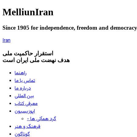
Melliun
Iran
Since 1905 for
independence
,
freedom
and
democrac
Iran
استقرار
حاکميت ملی
هدف نهضت ملی ایران است
راهنما
تماس با ما
درباره ما
بین المللی
معرفی کتاب
اپوزیسیون
- گرد همآئی ها
فرهنگ و هنر
گوناگون