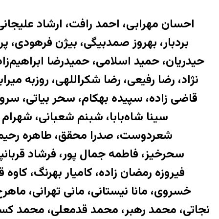
احسان مهرابی، احمد رافت، ارشاد علیجانی
بردبار، بهروز صمدبیگی، ﺑﻴﮋﻥ ﻓﺮﻫﻮﺩی، پرو
حیدریان، حمید اسلامی، حمیدرضا ابراهیم‌زا
نژاد، رضا رفیعی، رضا شکراللهی، روزبه میر
قاضی زاده، سپیده بهكام، سحر بیاتى، س
سینا شاه‌بابا، شبنم شعبانی، شهرام
شعردوست، صدرا محقق، طاهره رحیمی، 
سحرخیز، فاطمه جمال پور، فرشاد قربانپو
فیروزه رمضان زاده، کامیار بهرنگ، کاوه قر
خسروی، مانا نیستانی، مانی تهرانی، ما
نجاتی، محمد رهبر، محمد قدمعلی، محمد كسا