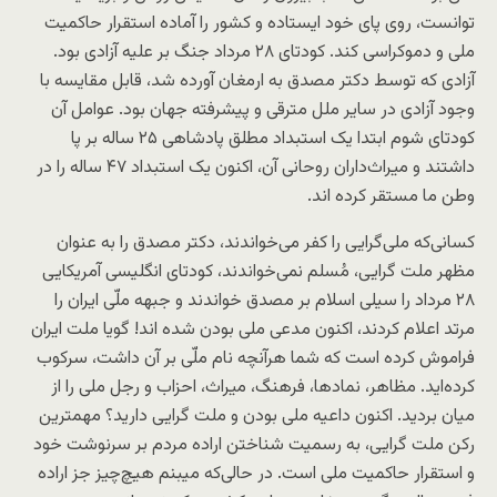
توانست، روی پای خود ایستاده و کشور را آماده استقرار حاکمیت
ملی و دموکراسی کند. کودتای ۲۸ مرداد جنگ بر علیه آزادی بود.
آزادی که توسط دکتر مصدق به ارمغان آورده شد، قابل مقایسه با
وجود آزادی در سایر ملل مترقی و پیشرفته جهان بود. عوامل آن
کودتای شوم ابتدا یک استبداد مطلق پادشاهی ۲۵ ساله بر پا
داشتند و میراث‌داران روحانی آن، اکنون یک استبداد ۴۷ ساله را در
وطن ما مستقر کرده اند.
کسانی‌که ملی‌گرایی را کفر می‌خواندند، دکتر مصدق را به عنوان
مظهر ملت ‌گرایی، مُسلم نمی‌خواندند، کودتای انگلیسی آمریکایی
۲۸ مرداد را سیلی اسلام بر مصدق خواندند و جبهه ملّی ایران را
مرتد اعلام کردند، اکنون مدعی ملی‌ بودن شده اند! گویا ملت ایران
فراموش کرده است که شما هرآنچه نام ملّی بر آن داشت، سرکوب
کرده‌اید. مظاهر، نمادها، فرهنگ، میراث، احزاب و رجل‌ ملی را از
میان بردید. اکنون داعیه ملی‌ بودن و ملت گرایی دارید؟ مهمترین
رکن ملت گرایی، به رسمیت شناختن اراده مردم بر سرنوشت خود
و استقرار حاکمیت ملی است. در حالی‌که میبنم هیچ‌چیز جز اراده