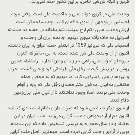
فردی و البته گروهی خاص، بر این کشور حکم نمی‌راند.
وحدت ملی در گروی دولت ملی و حاکمیت ملی است. وقتی مردم
احساس بی‌توجهی از سوی حاکمان کنند، چه بسا ممکن است
ارزش وحدت ملی را کم‌ ارج ببینند. شوربختانه در حمله دد منشانه
اسرائیل به خاک پاک میهن دیدیم، جامعه ایران آن وحدت و
انسجام ملی که درپائیز 1359 در ابتدای حمله عراق به ایران داشت،
اکنون از آن وحدت ملی دور شده است. به این خاطر که اکنون
نیروها و احزاب ملی، راهی جز زندان و انزوا ندارند. رضاشاه همین
روش را در پیش گرفت، رَجُل ملّی را زندانی کرد و حتی کشت. احزاب
و نيروهاي ملی را سرکوب کرد، اما دیدیم که به محض حمله
متفقین به ایران، به قول دکتر مصدق رَجُل ملی که پایه و قوام
وحدت ملی بودند، اصلاً وجود نداشتند تا از کیان ملّی ایران‌زمین
دفاع کنند.
از سوی دیگر دیده می شود که میراث‌ داران نظام استبدادی گذشته،
اکنون دم از آزادیخواهی و ملت گرایی می‌زنند، ملت ایران در این
هفتاد و دو سال همواره به درستی تشخیص داده که این سامانه،
بویی از آزادی و ملت گرایی نبرده است. مهمترین اصل ملت گرایی