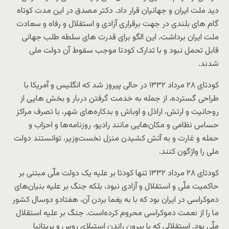
دید ملت ایران و جهانیان قرار داد. دکتر مصدق در این مدت کوتاه
گام های بلندی در جهت برقراری آزادی و استقلال و رفاه و سعادت
ملت ایران برداشت. این الگو برای قدرت های سلطه طلب جهانی
قابل تحمل نبود و با تدارک کودتا موجب سقوط آن دولت ملی
شدند.
کودتای ۲۸ مرداد ۱۳۳۲ در حالی پیروز شد که انگليس و آمریکا با
طراحی گسترده، از جمله به خدمت گرفتن دربار و بخش هایی از
روحانیت و ارتش، اراذل و اوباش و بدکاره‌های شهر، با تصرف مراکز
حساس نظامی و مکان‌هایی مانند رادیو، روزنامه‌ها و احزاب و
حمله و غارت و به آتش کشیدن منزل نخست‌وزیر، توانستند دولت
ملی را واژگون کنند.
کودتای ۲۸ مرداد ۱۳۳۲ تنها کودتا بر علیه یک دولت ملّی مبتنی بر
حاکمیت ملّی و استقلال و آزادی نبود، بلکه جنگ بر علیه بنیان‌های
دموکراسی در ایران بود که با به یغما بردن آن، هفتادو دوسال کشور
ما را از نعمت دموکراسی محروم کرده‌است. جنگ بر علیه استقلال
ملّی بود. استقلالی که با بیرون راندن استیلای روس و بريتانيا