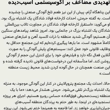
تهدیدی مضاعف بر اکوسیستمی آسیب‌دیده
این پناهگاه آرام، پیش از این نیز طعم تلخ آلودگی صنعتی را چشیده
است. به گفته حرمتی، احداث کارخانه فولاد شادگان یک اشتباه بزرگ بود.
او می‌گوید: «استقرار کارخانه فولاد شادگان در مجاورت تالاب بین‌المللی
شادگان یک اشتباه بزرگ در جانمایی بود. امروز شاهد پیامدهای سنگین
آن هستیم؛ آلودگی شدید منطقه با ذرات اکسید آهن و غبارهای صنعتی
کاملاً مشهود است. ما بارها پیگیری کرده‌ایم که این مجتمع حداقل به
وظایف قانونی خود عمل کند: سیستم‌های پایش آلودگی را به صورت
آنلاین فعال نگه دارد و فیلترهای خود را برای کنترل این حجم از آلودگی
روشن کند. اما متأسفانه این درخواست‌های قانونی نادیده گرفته شده و
این صنعت همچنان در حال آلوده کردن شدید محیط زیست منطقه
است.»
حالا، احداث یک مجتمع پتروپالایش در کنار این آلودگی موجود، به منزله
یک اشتباه بزرگ‌تر تلقی می‌شود. حرمتی هشدار می‌دهد: «ما با یک
منطقه زیست‌محیطی فوق‌العاده حساس روبرو هستیم. اجرای هر پروژه
نسنجیده‌ای در اینجا، به طور حتم به پرندگان منطقه آسیب‌های
جبران‌ناپذیری خواهد زد. اما فاجعه به همینجا ختم نمی‌شود. این پروژه