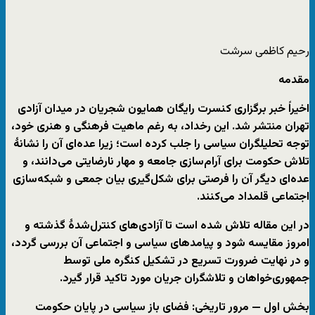
رحیم کاظمی سرشت
مقدمه
اخیراً خبر برگزاری
کنسرت رایگان همایون شجریان
در میدان آزادی
تهران منتشر شد. این رخداد، به رغم ماهیت فرهنگی و هنری خود،
توجه تحلیلگران سیاسی را جلب کرده است؛ زیرا عده‌ای آن را نشانهٔ
تلاش حکومت برای آرام‌سازی جامعه و مهار نارضایتی می‌دانند، و
عده‌ای دیگر آن را فرصتی برای شکل‌گیری بیان جمعی و شبکه‌سازی
اجتماعی قلمداد می‌کنند.
در این مقاله تلاش شده است تا
آزادی‌های کنترل‌شدهٔ گذشته و
امروز
مقایسه شود و پیامدهای سیاسی و اجتماعی آن بررسی گردد،
و در نهایت
ضرورت تسریع در تشکیل کنگره ملی توسط
جمهوری‌خواهان و تلاشگران جریان
مورد تاکید قرار گیرد.
بخش اول — مرور تاریخی: فضای باز سیاسی در پایان حکومت