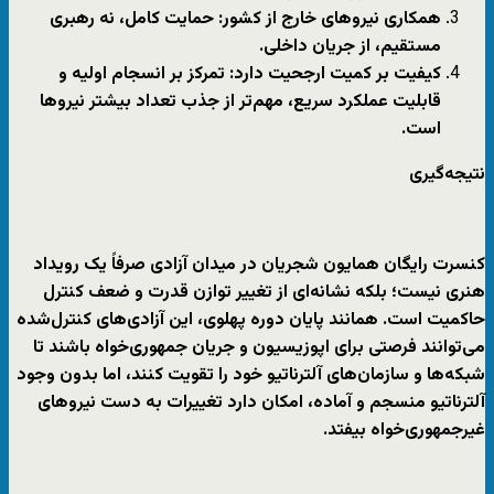
همکاری نیروهای خارج از کشور:
حمایت کامل، نه رهبری
مستقیم، از جریان داخلی.
کیفیت بر کمیت ارجحیت دارد:
تمرکز بر انسجام اولیه و
قابلیت عملکرد سریع، مهم‌تر از جذب تعداد بیشتر نیروها
است.
نتیجه‌گیری
کنسرت رایگان همایون شجریان در میدان آزادی صرفاً یک رویداد
هنری نیست؛ بلکه نشانه‌ای از تغییر توازن قدرت و ضعف کنترل
حاکمیت است. همانند پایان دوره پهلوی، این آزادی‌های کنترل‌شده
می‌توانند
فرصتی برای اپوزیسیون و جریان جمهوری‌خواه
باشند تا
شبکه‌ها و سازمان‌های آلترناتیو خود را تقویت کنند، اما بدون وجود
آلترناتیو منسجم و آماده
، امکان دارد تغییرات به دست نیروهای
غیرجمهوری‌خواه بیفتد.