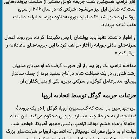
آقای ترامپ همچنین گفت جریمه گوگل بخشی از سلسله پرونده‌هایی
است که شامل اپل نیز می‌شود؛ شرکتی که در سال ۲۰۱۶ از سوی
بروکسل مجبور شد ۱۳ میلیارد یورو به‌علاوه بهره، به ایرلند مالیات
عقب‌افتاده بپردازد.
او اظهار داشت: «آنها باید پولشان را پس بگیرند! اگر نه، من روند اعمال
تعرفه‌های تلافی‌جویانه را آغاز خواهم کرد تا این جریمه‌های ناعادلانه را
بی‌اثر کنم.»
مداخله ترامپ یک روز پس از آن صورت گرفت که او میزبان مدیران
ارشد فناوری در یک ضیافت شام در کاخ سفید بود؛ از جمله ساندار
پیچای، مدیرعامل گوگل، و سرگئی برین، یکی از بنیان‌گذاران آن.
جزئیات جریمه گوگل توسط اتحادیه اروپا
این چهارمین بار است که کمیسیون اروپا، گوگل را در یک پروندهٔ
ضدانحصار به جریمهٔ چند میلیارد یورویی محکوم می‌کند. این اقدام
احتمالاً باعث خشم دونالد ترامپ، رئیس‌جمهور آمریکا، خواهد شد.
دولت او به دلیل مقررات دیجیتالی که اتحادیه اروپا بر شرکت‌های بزرگ