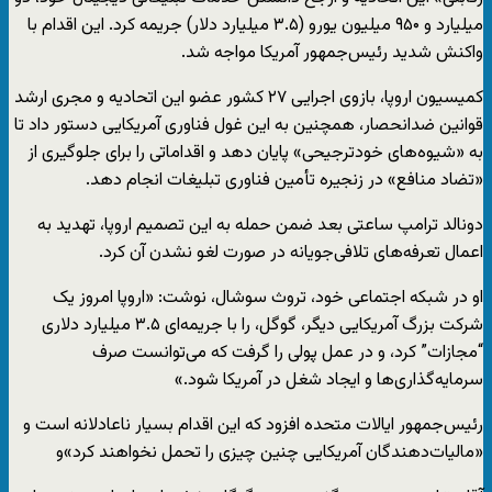
میلیارد و ۹۵۰ میلیون یورو (۳.۵ میلیارد دلار) جریمه کرد. این اقدام با
واکنش شدید رئیس‌جمهور آمریکا مواجه شد.
کمیسیون اروپا، بازوی اجرایی ۲۷ کشور عضو این اتحادیه و مجری ارشد
قوانین ضدانحصار، همچنین به این غول فناوری آمریکایی دستور داد تا
به «شیوه‌های خودترجیحی» پایان دهد و اقداماتی را برای جلوگیری از
«تضاد منافع» در زنجیره تأمین فناوری تبلیغات انجام دهد.
دونالد ترامپ ساعتی بعد ضمن حمله به این تصمیم اروپا، تهدید به
اعمال تعرفه‌های تلافی‌جویانه در صورت لغو نشدن آن کرد.
او در شبکه اجتماعی خود، تروث سوشال، نوشت: «اروپا امروز یک
شرکت بزرگ آمریکایی دیگر، گوگل، را با جریمه‌ای ۳.۵ میلیارد دلاری
“مجازات” کرد، و در عمل پولی را گرفت که می‌توانست صرف
سرمایه‌گذاری‌ها و ایجاد شغل در آمریکا شود.»
رئیس‌جمهور ایالات متحده افزود که این اقدام بسیار ناعادلانه است و
«مالیات‌دهندگان آمریکایی چنین چیزی را تحمل نخواهند کرد»و