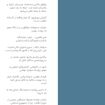
توافق دفاعی سه‌جانبه عربستان، ترکیه و
پاکستان امضا شد؛ حمله به یک عضو،
حمله به همه تلقی می‌شود
گزارش یورونیوز؛ آیا ایران واقعا در آستانه
انقلاب است؟
جزئیات و ابهامات توافق بر سر تنگه هرمز
به روایت رویترز
امیر طاهری – ایران: نمایشگاه
شکست‌خوردگان شکست‌ناپذیر
سولماز ایکدر: دبیری شورای عالی امنیت
ملی؛ کرسی‌ای که از قانون قدرتمندتر است
برگزاری مراسم یادبود شاپور بختیار در
سی‌وپنجمین سالگرد قتل او
شهر در خاموشی؛ قبض‌های نجومی و
موتور برق یک میلیارد تومانی
فرشاد مؤمنی: شوک‌درمانی، اقتصاد ایران
را به بهشت مافیا و دلالان تبدیل کرده
است
از «خیبر یونایتد» محمدباقر خرازی چه به
یاد داریم؟
بازنشر نوشته معروف مصطفی رحیمی در
دوران انقلاب: چرا با جمهوری اسلامی