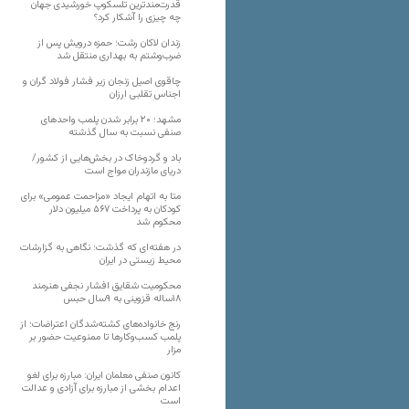
قدرت‌مندترین تلسکوپ خورشیدی جهان
چه چیزی را آشکار کرد؟
زندان لاکان رشت؛ حمزه درویش پس از
ضرب‌وشتم به بهداری منتقل شد
چاقوی اصیل زنجان زیر فشار فولاد گران و
اجناس تقلبی ارزان
مشهد؛ ۲۰ برابر شدن پلمب واحدهای
صنفی نسبت به سال گذشته
باد و گردوخاک در بخش‌هایی از کشور/
دریای مازندران مواج است
متا به اتهام ایجاد «مزاحمت عمومی» برای
کودکان به پرداخت ۵۶۷ میلیون دلار
محکوم شد
در هفته‌ای که گذشت؛ نگاهی به گزارشات
محیط زیستی در ایران
محکومیت شقایق افشار نجفی هنرمند
۱۸ساله قزوینی به ۹سال حبس
رنج خانواده‌های کشته‌شدگان اعتراضات؛ از
پلمب کسب‌وکارها تا ممنوعیت حضور بر
مزار
کانون صنفی معلمان ایران: مبارزه برای لغو
اعدام بخشی از مبارزه برای آزادی و عدالت
است