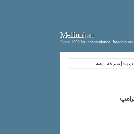
Melliun
Iran
Since 1905 for
independence
,
freedom
an
درباره ما
تماس با ما
راهنما
ترامپ