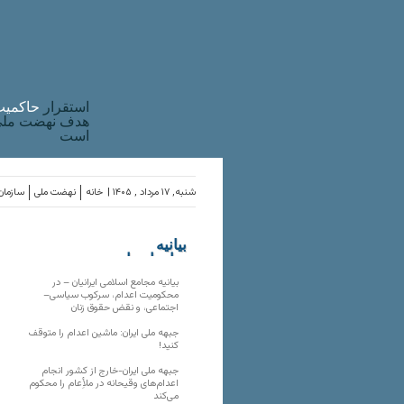
استقرار
حاکميت
هدف نهضت ملی 
است
شنبه, ۱۷ مرداد , ۱۴۰۵ |
خانه
نهضت ملی
سازمان‌
بیانیه
سازمان‌های
ملی
بیانیه مجامع اسلامی ایرانیان – در
محکومیت اعدام، سرکوب سیاسی–
اجتماعی، و نقض حقوق زنان
جبهه ملی ایران: ماشین اعدام را متوقف
کنید!
جبهه ملی ایران-خارج از کشور انجام
اعدام‌های وقیحانه در ملأِعام را محکوم
می‌کند