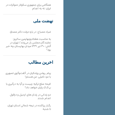
همگامی برای جمهوری سکولار دموکرات در
ایران: نه به اعدام
نهضت ملی
ضیاء مصباح: در باره دولت دکتر مصدق
به مناسبت هفتادوچهارمین سالروز:
نمایندگان مجلس زار می‌زدند/ تهران در
آتش؛ ۳۰ تیر ۱۳۳۱ میدان بهارستان چه خبر
بود؟
آخرین مطالب
پیام روشن پزشکیان در گفت‌و‌گوی تصویری
با مرد نامرئی: من هستم!
لایحه صلح ترکیه چیست و آیا به درگیری با
پ‌ک‌ک پایان خواهد داد؟
دو زندانی در زندان های اردبیل و دزفول
اعدام شدند
رگبار پراکنده در نیمه شمالی استان تهران
تا شنبه