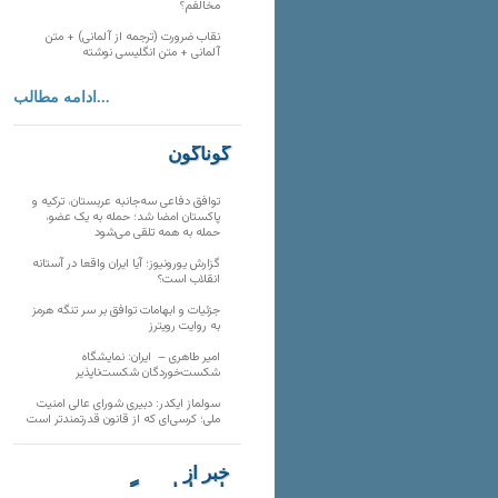
مخالفم؟
نقاب ضرورت (ترجمه از آلمانی) + متن
آلمانی + متن انگلیسی نوشته
ادامه مطالب...
گوناگون
توافق دفاعی سه‌جانبه عربستان، ترکیه و
پاکستان امضا شد؛ حمله به یک عضو،
حمله به همه تلقی می‌شود
گزارش یورونیوز؛ آیا ایران واقعا در آستانه
انقلاب است؟
جزئیات و ابهامات توافق بر سر تنگه هرمز
به روایت رویترز
امیر طاهری – ایران: نمایشگاه
شکست‌خوردگان شکست‌ناپذیر
سولماز ایکدر: دبیری شورای عالی امنیت
ملی؛ کرسی‌ای که از قانون قدرتمندتر است
خبر از
تارنماهای دیگر