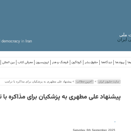
 ملی
ایران
d
democracy
in
Iran
ها
پیوندها
دیدگاه‌ها
حقوق بشر
گوناگون
فرهنگ و هنر
اپوزیسیون
معرفی کتاب
بین المللی
سایت ملیون ایران
آخرین مطالب
>
> پیشنهاد علی مطهری به پزشکیان برای مذاکره با ترامپ
پیشنهاد علی مطهری به پزشکیان برای مذاکره با 
-
Saturday, 6th September, 2025