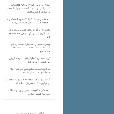
حادثه در دریای عمان؛ بر پایه داده‌های
کشتیرانی، تردد در تنگه هرمز و باب‌المندب
به شدت کاهش یافت
نظرسنجی جدید: تنها یک‌سوم آمریکایی‌ها
از ادامه جنگ با ایران حمایت می‌کنند
ترامپ با رد گزارش‌های کمبود تسلیحات،
افشاگران را به زندان طولانی مدت تهدید
کرد
رئیس‌ جمهوری اسرائیل: نقشه راه غزه
مثبت است اما حماس باید کاملا خلع
سلاح شود
کویت دستور تعطیلی تنها مدرسه ایرانی
این کشور را صادر کرد
دو فوتبالیست سابق تیم ملی زنان ایران
رسما شهروند استرالیا شدند
آلمان برای عامل حمله با خودرو به جمعیت
در مونیخ حکم حبس ابد صادر کرد
دست‌کم ۳۰ نیروی دولتی یمن در حملات
حوثی‌ها کشته شدند
بایگانی نسخه قدیم سایت