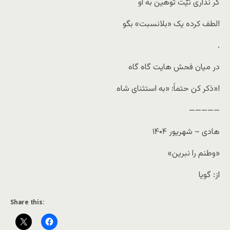
گر نداری نیّت توهین به او
لطف کرده یک «بلانسبت» بگو!
.
در میان فحش هایت گاه گاه
ذکر کن حتماً: «به استثنای شاه»!
—————
هادی – شهریور ۱۴۰۴
«وطنم را نبرین»
از: گویا
Share this: