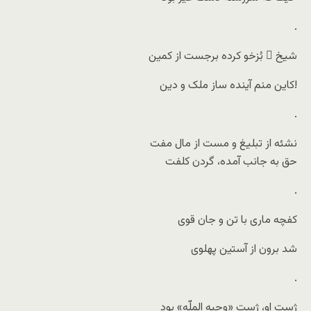
.
شیخ ِ بُزخو کرده برجست از کمین
کاین منم آینده ساز ملک و دین!
.
نشئه از تبلیغ و مست از مال مفت
حق به جانب آمده، گردن کلفت
.
کفچه ماری با تن و جان قوی
شد برون از آستین پهلوی
.
ژست او، ژست «وجیه الملّه» بود