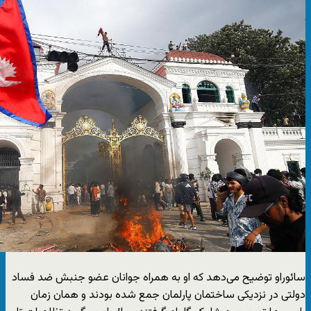
سائوراو توضیح می‌دهد که او به همراه جوانان عضو جنبش ضد فساد
دولتی در نزدیکی ساختمان پارلمان جمع شده بودند و همان زمان