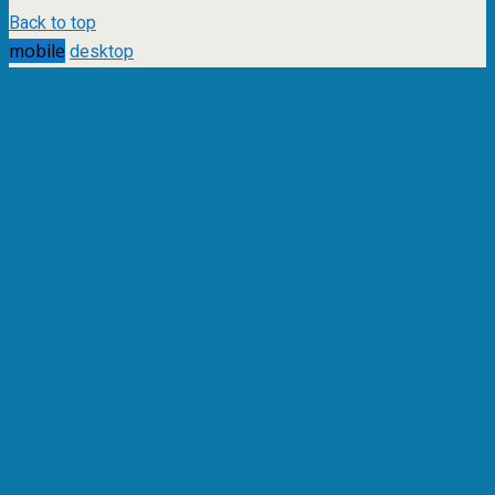
Back to top
mobile
desktop