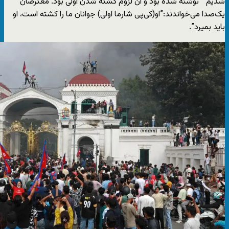
شدیم” نوشته شده بود و آن لزوم کشته شدن اولی بود. معترضان
یک‌صدا می‌خواندند:”او(کی‌پی شارما اولی) جوانان ما را کشته است، او
باید بمیرد”.