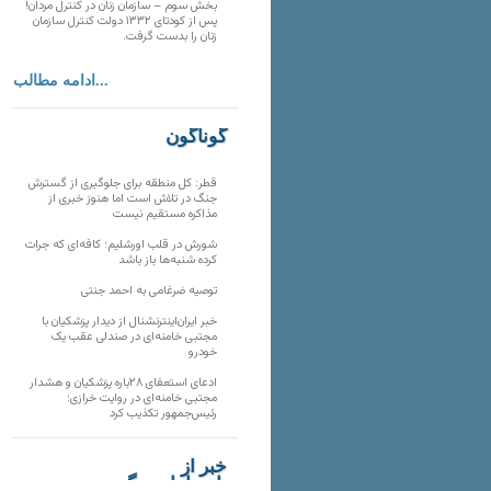
بخش سوم – سازمان زنان در کنترل مردان!
پس از کودتای ۱۳۳۲ دولت کنترل سازمان
زنان را بدست گرفت.
ادامه مطالب...
گوناگون
قطر: کل منطقه برای جلوگیری از گسترش
جنگ در تلاش است اما هنوز خبری از
مذاکره مستقیم نیست
شورش در قلب اورشلیم؛ کافه‌ای که جرات
کرده شنبه‌ها باز باشد
توصیه ضرغامی به احمد جنتی
خبر ایران‌اینترنشنال از دیدار پزشکیان با
مجتبی خامنه‌ای در صندلی عقب یک
خودرو
ادعای استعفای ۲۸باره پزشکیان و هشدار
مجتبی خامنه‌ای در روایت خرازی؛
رئیس‌جمهور تکذیب کرد
خبر از
تارنماهای دیگر