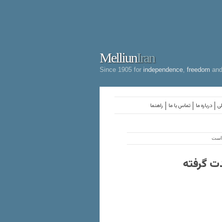
Melliun
Iran
Since 1905 for
independence
,
freedom
an
لی
درباره ما
تماس با ما
راهنما
 است
دت گرفته