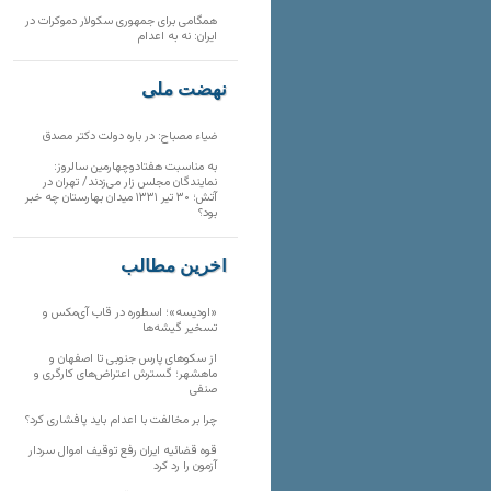
همگامی برای جمهوری سکولار دموکرات در
ایران: نه به اعدام
نهضت ملی
ضیاء مصباح: در باره دولت دکتر مصدق
به مناسبت هفتادوچهارمین سالروز:
نمایندگان مجلس زار می‌زدند/ تهران در
آتش؛ ۳۰ تیر ۱۳۳۱ میدان بهارستان چه خبر
بود؟
آخرین مطالب
«اودیسه»؛ اسطوره در قاب آی‌مکس و
تسخیر گیشه‌ها
از سکوهای پارس جنوبی تا اصفهان و
ماهشهر؛ گسترش اعتراض‌های کارگری و
صنفی
چرا بر مخالفت با اعدام باید پافشاری کرد؟
قوه قضائیه ایران رفع توقیف اموال سردار
آزمون را رد کرد