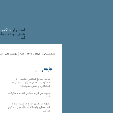
استقرار
حاکميت
هدف نهضت ملی 
است
پنجشنبه, ۱۵ مرداد , ۱۴۰۵ |
خانه
نهضت ملی
ساز
بیانیه
سازمان‌های
ملی
بیانیه مجامع اسلامی ایرانیان – در
محکومیت اعدام، سرکوب سیاسی–
اجتماعی، و نقض حقوق زنان
جبهه ملی ایران: ماشین اعدام را متوقف
کنید!
جبهه ملی ایران-خارج از کشور انجام
اعدام‌های وقیحانه در ملأِعام را محکوم
می‌کند