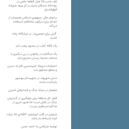
تلف شدن ۷۵ هزار قطعه ماهی در
رودخانه مسقان شیراز بر اثر ورود شورابه
فوق‌اشباع
سازمان ملل: جمهوری اسلامی همچنان از
اعدام برای سرکوب مخالفان استفاده
می‌کند
آتش برای دهمین‌بار، در میانکاله زبانه
کشید
یک کافه کتاب در مشهد پلمب شد
یک جنگلبان در چالوس در پی درگیری با
متخلف محیط زیستی مجروح شد
اعتراضات دی‌ماه؛ امیرحسین افرا به حبس
و شلاق محکوم شد
شش شهروند در شهرستان بهشهر
بازداشت شدند
معلمان در میانه جنگ و فشارهای امنیتی
قطر: کل منطقه برای جلوگیری از گسترش
جنگ در تلاش است اما هنوز خبری از
مذاکره مستقیم نیست
شورش در قلب اورشلیم؛ کافه‌ای که جرات
کرده شنبه‌ها باز باشد
توصیه ضرغامی به احمد جنتی