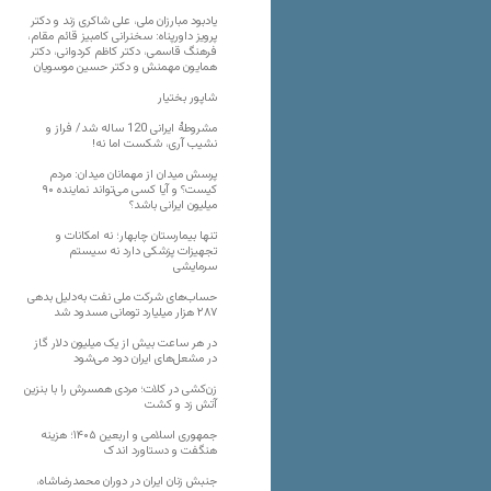
یادبود مبارزان ملی، علی شاکری زند و دکتر
پرویز داورپناه: سخنرانی کامبیز قائم مقام،
فرهنگ قاسمی، دکتر کاظم کردوانی، دکتر
همایون مهمنش و دکتر حسین موسویان
شاپور بختیار
مشروطۀ ایرانی 120 ساله شد/ فراز و
نشیب آری، شکست اما نه!
پرسش میدان از مهمانان میدان: مردم
کیست؟ و آیا کسی می‌تواند نماینده ۹۰
میلیون ایرانی باشد؟
تنها بیمارستان چابهار؛ نه امکانات و
تجهیزات پزشکی دارد نه سیستم
سرمایشی
حساب‌های شرکت ملی نفت به‌دلیل بدهی
۲۸۷ هزار میلیارد تومانی مسدود شد
در هر ساعت بیش از یک میلیون دلار گاز
در مشعل‌های ایران دود می‌شود
زن‌کشی در کلات؛ مردی همسرش را با بنزین
آتش زد و کشت
جمهوری اسلامی و اربعین ۱۴۰۵؛ هزینه
هنگفت و دستاورد اندک
جنبش زنان ایران در دوران محمدرضاشاه،