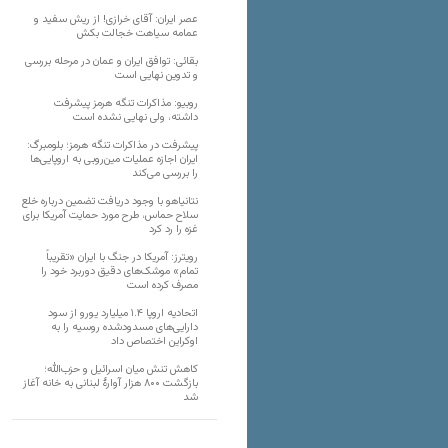
عصر ایران: آقای خرازی! از ریش سفید و
عمامه سیاهت خجالت بکش
بقائی: توافق ایران و عمان در مرحله بررسی
و تدوین نهایی است
روبیو: مذاکرات تنگه هرمز پیشرفت
داشته، ولی نهایی نشده است
پیشرفت در مذاکرات تنگه هرمز؛ بلومبرگ:
ایران اجازه عملیات مین‌روبی به اروپایی‌ها
را بررسی می‌کند
نتانیاهو با وجود دریافت تضمین درباره خلع
سلاح حماس، طرح مورد حمایت آمریکا برای
غزه را رد کرد
رویترز: آمریکا در جنگ با ایران «تقریباً
تمام» موشک‌های دقیق دوربرد خود را
مصرف کرده است
اتحادیه اروپا ۱.۴ میلیارد یورو از سود
دارایی‌های مسدودشده روسیه را به
اوکراین ‏اختصاص داد
کاهش تنش میان اسرائیل و حزب‌الله؛
بازگشت ۸۰۰ هزار آوارۀ لبنانی به خانه‌ آغاز
شد