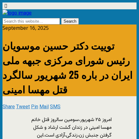
September 16, 2025
توییت دکتر حسین موسویان
رئیس شورای مرکزی جبهه ملی
ایران در باره 25 شهریور سالگرد
قتل مهسا امینی
Share
Tweet
Pin
Mail
SMS
امروز ۲۵ شهریور،سومین سالروز قتل خانم
مهسا امینی در زندان گشت ارشاد و شکل
گرفتن جنبش زن،زندگی،آزادی است.این