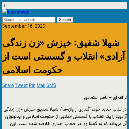
September 16, 2025
شهلا شفیق: خیزش «زن زندگی
آزادی» انقلاب و گسستی است از
حکومت اسلامی
Share
Tweet
Pin
Mail
SMS
ار اف ای – ناصر اعتمادی
در کتاب جدید خود، “تُندری از واژه‌ها”، شهلا شفیق خیزش «زن زندگی
آزادی» را یک انقلاب یا گسستی انقلابی از حکومت اسلامی و ایدئولوژی
آن می‌داند که به گفتۀ وی در حجاب اجباری خلاصه شده است. این