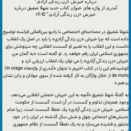
تُندری از واژه های عنوان کتاب جدید شهلا شفیق درباره
خیزش «زن زندگی آزادی” © rfi
شهلا شفیق در مصاحبه‌ای اختصاصی با رادیو بین‌المللی فرانسه توضیح
داده است که چرا خیزش «زن زندگی آزادی» را باید در اصل یک انقلاب
دانست و این انقلاب یا به تعبیر او گسست انقلابی چه سرنوشتی برای
جمهوری اسلامی ایران رقم خواهد زد. او گفته است: «به گمان من
خیزش «زن زندگی آزادی» را می توان یک انقلاب ارزیابی کرد و
کوشیده‌ام این را در کتاب اخیرم با عنوان «تُندری از واژه‌ها» Un orage
de mots از خلال واژگان به کار گرفته شده از سوی جوانان و زنان نشان
بدهم.»
به گفتۀ شهلا شفیق «آنچه به این خیزش خصلتی انقلابی می‌دهد،
وجود همزمان تداوم و گسست در آن است: گسست از حکومت
اسلامی. خیزش «زن زندگی آزادی» یک نقطۀ گسست است، زیرا تمام
جنبش‌های اجتماعی چهل و شش سال گذشته در ایران را در خود
متبلور و فشرده می‌سازد و به یک نقطۀ گسست از نظام جمهوری