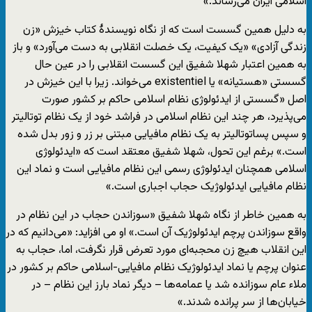
اسلامی ایران می‌رساند.»
به دلیل همین گسست است که از نگاه نویسندۀ کتاب خیزش «زن
زندگی آزادی» «یک کیفیت، یک خصلت انقلابی به دست می‌آورد» و باز
به همین اعتبار شهلا شفیق این گسست انقلابی را در عین حال
گسستی «هستیانه» یا existentiel می‌خواند. زیرا با این خیزش در
اصل «گسستی از ایدئولوژی نظام اسلامی حاکم بر کشور صورت
می‌پذیرد، هر چند این نظام اسلامی در فراشد خود از یک نظام توتالیتر
و سپس پساتوتالیتر به یک نظام مافیایی مبتنی بر زر و زور بدل شده
است.» برغم این تحول، شهلا شفیق معتقد است که «ایدئولوژی
اسلامی همچنان ایدئولوژی رسمی این نظام مافیایی است و نماد این
نظام مافیایی ایدئولوژیک حجاب اجباری است.»
به همین خاطر از نگاه شهلا شفیق «سوزاندن حجاب در این نظام در
واقع سوزاندن پرچم ایدئولوژیک آن است.» او می افزاید: «می‌دانیم که در
این انقلاب هیچ زن محجبه‌ای مورد تعرض قرار نگرفت، اما، حجاب به
عنوان پرچم یا نماد ایدئولوژیک نظام مافیایی-اسلامی حاکم بر کشور در
ملاء عام سوزانده شد یا عمامه‌ها – دیگر نماد بارز این نظام – در
خیابان‌ها از سر پرانده شدند.»