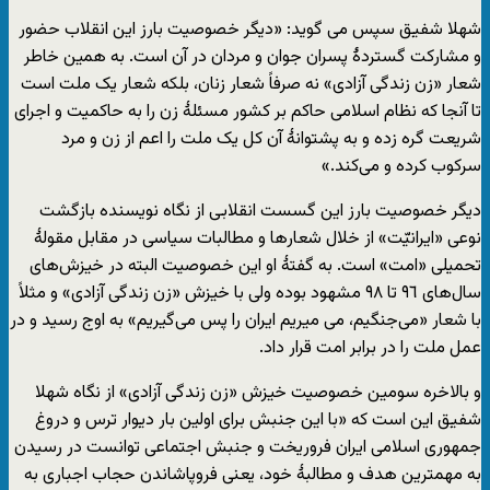
شهلا شفیق سپس می گوید: «دیگر خصوصیت بارز این انقلاب حضور
و مشارکت گستردۀ پسران جوان و مردان در آن است. به همین خاطر
شعار «زن زندگی آزادی» نه صرفاً شعار زنان، بلکه شعار یک ملت است
تا آنجا که نظام اسلامی حاکم بر کشور مسئلۀ زن را به حاکمیت و اجرای
شریعت گره زده و به پشتوانۀ آن کل یک ملت را اعم از زن و مرد
سرکوب کرده و می‌کند.»
دیگر خصوصیت بارز این گسست انقلابی از نگاه نویسنده بازگشت
نوعی «ایرانیّت» از خلال شعارها و مطالبات سیاسی در مقابل مقولۀ
تحمیلی «امت» است. به گفتۀ او این خصوصیت البته در خیزش‌های
سال‌های ٩٦ تا ٩٨ مشهود بوده ولی با خیزش «زن زندگی آزادی» و مثلاً
با شعار «می‌جنگیم، می میریم ایران را پس می‌گیریم» به اوج رسید و در
عمل ملت را در برابر امت قرار داد.
و بالاخره سومین خصوصیت خیزش «زن زندگی آزادی» از نگاه شهلا
شفیق این است که «با این جنبش برای اولین بار دیوار ترس و دروغ
جمهوری اسلامی ایران فروریخت و جنبش اجتماعی توانست در رسیدن
به مهمترین هدف و مطالبۀ خود، یعنی فروپاشاندن حجاب اجباری به