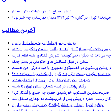
ضیاء مصباح: در باره دولت دکتر مصدق
 ۱۳۳۱ میدان بهارستان چه خبر بود؟
آخرین مطالب
بازنشر: او مرغ طوفان بود و ما طوطی ایوان
اسیِ کانت (ترجمه از آلمانی) + متن آلمانی + متن انگلیسی نوشته
چه می‌داند که دیگران نمی‌گویند؟؛ شورشِ گفتاری علیه نظم قدرت
سخن در قبال کشاکش‌های حکومتی بر بستر جنگ
یحه صلح ترکیه چیست و آیا به درگیری با پ‌ک‌ک پایان خواهد داد؟
دو زندانی در زندان های اردبیل و دزفول اعدام شدند
رگبار پراکنده در نیمه شمالی استان تهران تا شنبه
قدرت‌مندترین تلسکوپ خورشیدی جهان چه چیزی را آشکار کرد؟
لاکان رشت؛ حمزه درویش پس از ضرب‌وشتم به بهداری منتقل شد
چاقوی اصیل زنجان زیر فشار فولاد گران و اجناس تقلبی ارزان