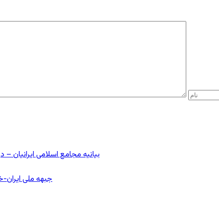
بیانیه مجامع اسلامی ایرانیان 
جبهه ملی ایران-خا