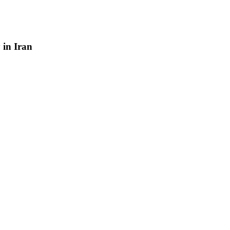
y
in
Iran