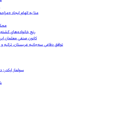
مشهد؛ ۲۰
ب
متا به اتهام ایجاد «مزاحمت عمومی»
محکومیت
رنج خانواده‌های کشته‌
کانون صنفی معلمان ایران
توافق دفاعی سه‌جانبه عربستان، ترکیه 
سولماز ایکدر: د
ش