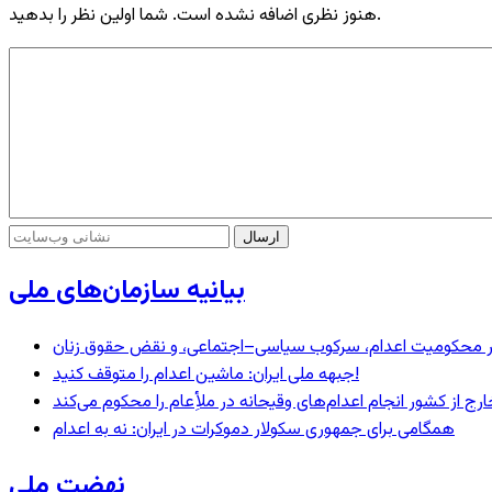
هنوز نظری اضافه نشده است. شما اولین نظر را بدهید.
بیانیه سازمان‌های ملی
– در محکومیت اعدام، سرکوب سیاسی–اجتماعی، و نقض حقوق زنان
جبهه ملی ایران: ماشین اعدام را متوقف کنید!
رج از کشور انجام اعدام‌های وقیحانه در ملأِعام را محکوم می‌کند
همگامی برای جمهوری سکولار دموکرات در ایران: نه به اعدام
نهضت ملی