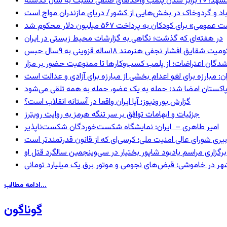
 برابر شدن پلمب واحدهای صنفی نسبت به سال گذشته
اد و گردوخاک در بخش‌هایی از کشور/ دریای مازندران مواج است
 برای کودکان به پرداخت ۵۶۷ میلیون دلار محکوم شد
در هفته‌ای که گذشت؛ نگاهی به گزارشات محیط زیستی در ایران
 شقایق افشار نجفی هنرمند ۱۸ساله قزوینی به ۹سال حبس
شدگان اعتراضات؛ از پلمب کسب‌وکارها تا ممنوعیت حضور بر مزار
: مبارزه برای لغو اعدام بخشی از مبارزه برای آزادی و عدالت است
و پاکستان امضا شد؛ حمله به یک عضو، حمله به همه تلقی می‌شود
گزارش یورونیوز؛ آیا ایران واقعا در آستانه انقلاب است؟
جزئیات و ابهامات توافق بر سر تنگه هرمز به روایت رویترز
امیر طاهری – ایران: نمایشگاه شکست‌خوردگان شکست‌ناپذیر
بیری شورای عالی امنیت ملی؛ کرسی‌ای که از قانون قدرتمندتر است
برگزاری مراسم یادبود شاپور بختیار در سی‌وپنجمین سالگرد قتل او
هر در خاموشی؛ قبض‌های نجومی و موتور برق یک میلیارد تومانی
ادامه مطالب...
گوناگون