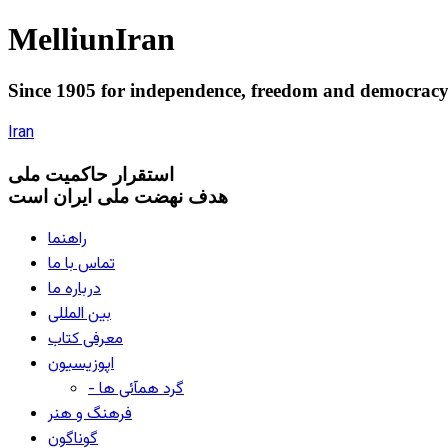
Melliun
Iran
Since 1905 for
independence
,
freedom
and
democrac
Iran
استقرار
حاکميت ملی
هدف نهضت ملی ایران است
راهنما
تماس با ما
درباره ما
بین المللی
معرفی کتاب
اپوزیسیون
- گرد همآئی ها
فرهنگ و هنر
گوناگون