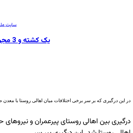
سایت ملی
یک کشته و 3 مجروح در تیراندازی نیروهای حفاظتی معدن طلای سقز به روستائیان معترض /بازداشت دو ضارب
در این درگیری که بر سر برخی اختلافات میان اهالی روستا با معدن ط
اهالی روستا شد. این درگیری ببر سر