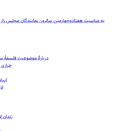
به مناسبت هفتادوچهارمین سالروز: نمایندگان مجلس زار می‌زدند/ تهران در آتش؛ ۳۰ تیر
دربارهٔ موضوعیتِ فلسفهٔ سی
خرازی 
پیام روشن پزشکیان در گفت‌و‌گوی تصویری با مرد نامرئی: من هستم!
لا
زندان 