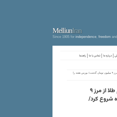
Melliun
Iran
Since 1905 for
independence
,
freedom
an
لی
درباره ما
تماس با ما
راهنما
> مکانیسم ماشه، بازار ایران را هدف گرفت؛ هر گرم طلا از مرز ۹ میلیون تومان گذشت/ بورس هفته را
مکانیسم ماشه، بازار ایران را هدف گرفت؛ هر گرم طلا از مرز ۹
ه شروع کرد/