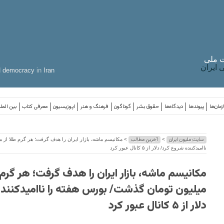
 ملی
ایران
d
democracy
in
Iran
مان‌ها
پیوندها
دیدگاه‌ها
حقوق بشر
گوناگون
فرهنگ و هنر
اپوزیسیون
معرفی کتاب
بین المل
سایت ملیون ایران
آخرین مطالب
>
ناامیدکننده شروع کرد/ دلار از ۵ کانال عبور کرد
میلیون تومان گذشت/ بورس هفته را ناامیدکنند
دلار از ۵ کانال عبور کرد