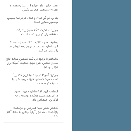
عصر ایران: آقای خرازی! از ریش سفید و
عمامه سیاهت خجالت بکش
بقائی: توافق ایران و عمان در مرحله بررسی
و تدوین نهایی است
روبیو: مذاکرات تنگه هرمز پیشرفت
داشته، ولی نهایی نشده است
پیشرفت در مذاکرات تنگه هرمز؛ بلومبرگ:
ایران اجازه عملیات مین‌روبی به اروپایی‌ها
را بررسی می‌کند
نتانیاهو با وجود دریافت تضمین درباره خلع
سلاح حماس، طرح مورد حمایت آمریکا برای
غزه را رد کرد
رویترز: آمریکا در جنگ با ایران «تقریباً
تمام» موشک‌های دقیق دوربرد خود را
مصرف کرده است
اتحادیه اروپا ۱.۴ میلیارد یورو از سود
دارایی‌های مسدودشده روسیه را به
اوکراین ‏اختصاص داد
کاهش تنش میان اسرائیل و حزب‌الله؛
بازگشت ۸۰۰ هزار آوارۀ لبنانی به خانه‌ آغاز
شد