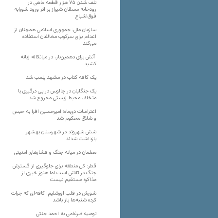
تلف شدن ۷۵ هزار قطعه ماهی در
رودخانه مسقان شیراز بر اثر ورود شورابه
فوق‌اشباع
سازمان ملل: جمهوری اسلامی همچنان از
اعدام برای سرکوب مخالفان استفاده
می‌کند
آتش برای دهمین‌بار، در میانکاله زبانه
کشید
یک کافه کتاب در مشهد پلمب شد
یک جنگلبان در چالوس در پی درگیری با
متخلف محیط زیستی مجروح شد
اعتراضات دی‌ماه؛ امیرحسین افرا به حبس
و شلاق محکوم شد
شش شهروند در شهرستان بهشهر
بازداشت شدند
معلمان در میانه جنگ و فشارهای امنیتی
قطر: کل منطقه برای جلوگیری از گسترش
جنگ در تلاش است اما هنوز خبری از
مذاکره مستقیم نیست
شورش در قلب اورشلیم؛ کافه‌ای که جرات
کرده شنبه‌ها باز باشد
توصیه ضرغامی به احمد جنتی