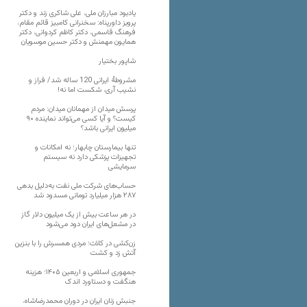
یادبود مبارزان ملی، علی شاکری زند و دکتر
پرویز داورپناه: سخنرانی کامبیز قائم مقام،
فرهنگ قاسمی، دکتر کاظم کردوانی، دکتر
همایون مهمنش و دکتر حسین موسویان
شاپور بختیار
مشروطۀ ایرانی 120 ساله شد/ فراز و
نشیب آری، شکست اما نه!
پرسش میدان از مهمانان میدان: مردم
کیست؟ و آیا کسی می‌تواند نماینده ۹۰
میلیون ایرانی باشد؟
تنها بیمارستان چابهار؛ نه امکانات و
تجهیزات پزشکی دارد نه سیستم
سرمایشی
حساب‌های شرکت ملی نفت به‌دلیل بدهی
۲۸۷ هزار میلیارد تومانی مسدود شد
در هر ساعت بیش از یک میلیون دلار گاز
در مشعل‌های ایران دود می‌شود
زن‌کشی در کلات؛ مردی همسرش را با بنزین
آتش زد و کشت
جمهوری اسلامی و اربعین ۱۴۰۵؛ هزینه
هنگفت و دستاورد اندک
جنبش زنان ایران در دوران محمدرضاشاه،