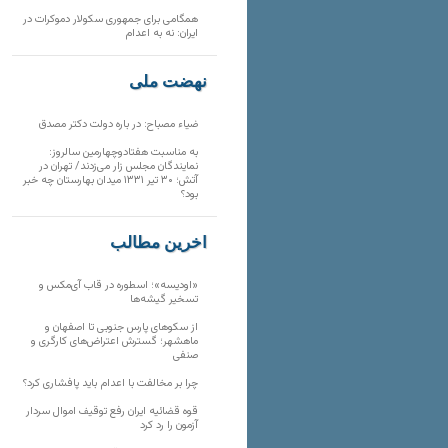
همگامی برای جمهوری سکولار دموکرات در
ایران: نه به اعدام
نهضت ملی
ضیاء مصباح: در باره دولت دکتر مصدق
به مناسبت هفتادوچهارمین سالروز:
نمایندگان مجلس زار می‌زدند/ تهران در
آتش؛ ۳۰ تیر ۱۳۳۱ میدان بهارستان چه خبر
بود؟
آخرین مطالب
«اودیسه»؛ اسطوره در قاب آی‌مکس و
تسخیر گیشه‌ها
از سکوهای پارس جنوبی تا اصفهان و
ماهشهر؛ گسترش اعتراض‌های کارگری و
صنفی
چرا بر مخالفت با اعدام باید پافشاری کرد؟
قوه قضائیه ایران رفع توقیف اموال سردار
آزمون را رد کرد