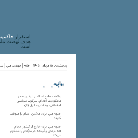
استقرار
حاکميت
هدف نهضت ملی 
است
پنجشنبه, ۱۵ مرداد , ۱۴۰۵ |
خانه
نهضت ملی
ساز
بیانیه
سازمان‌های
ملی
بیانیه مجامع اسلامی ایرانیان – در
محکومیت اعدام، سرکوب سیاسی–
اجتماعی، و نقض حقوق زنان
جبهه ملی ایران: ماشین اعدام را متوقف
کنید!
جبهه ملی ایران-خارج از کشور انجام
اعدام‌های وقیحانه در ملأِعام را محکوم
می‌کند