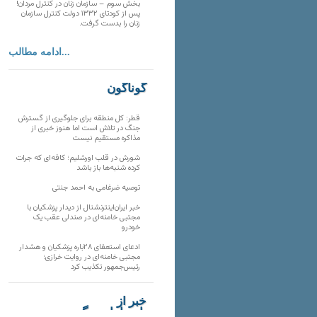
بخش سوم – سازمان زنان در کنترل مردان!
پس از کودتای ۱۳۳۲ دولت کنترل سازمان
زنان را بدست گرفت.
ادامه مطالب...
گوناگون
قطر: کل منطقه برای جلوگیری از گسترش
جنگ در تلاش است اما هنوز خبری از
مذاکره مستقیم نیست
شورش در قلب اورشلیم؛ کافه‌ای که جرات
کرده شنبه‌ها باز باشد
توصیه ضرغامی به احمد جنتی
خبر ایران‌اینترنشنال از دیدار پزشکیان با
مجتبی خامنه‌ای در صندلی عقب یک
خودرو
ادعای استعفای ۲۸باره پزشکیان و هشدار
مجتبی خامنه‌ای در روایت خرازی؛
رئیس‌جمهور تکذیب کرد
خبر از
تارنماهای دیگر