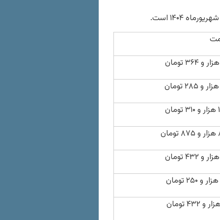
مت
مان
مان