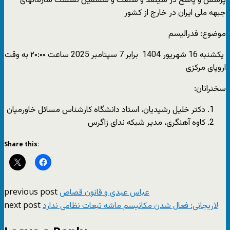
پرسش و پاسخ در سیصد و شصت و ششمین نشست سازمانهای
جبهه ملی ایران در خارج از کشور
موضوع: فدرالیسم
یکشنبه 16 شهریور 1404 برابر 7 سپتامبر 2025 ساعت ۲۰:۰۰ به وقت
اروپای مرکزی
سخنرانان:
دکتر خلیل رشیدیان، استاد دانشگاه کارشناس مسائل خاورمیان
کاوە آهنگری، مدیر شبکە ندای زاگرس
Share this:
previous post
عباس عبدی و قانون قصاص
next post
لاریجانی: فعال شدن مکانیسم ماشه تبعات نظامی ندارد