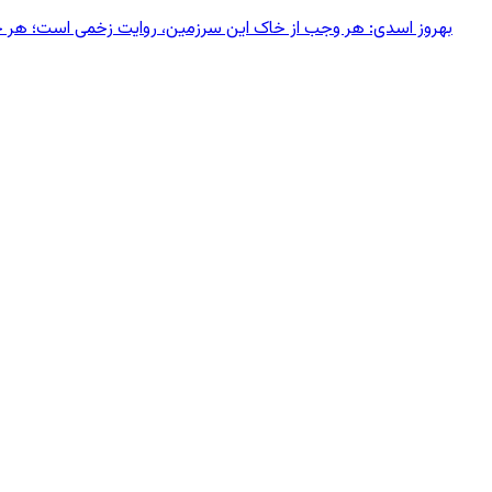
بهروز اسدی: هر وجب از خاک‌ این سرزمین، روایت زخمی است؛ هر خانه‌