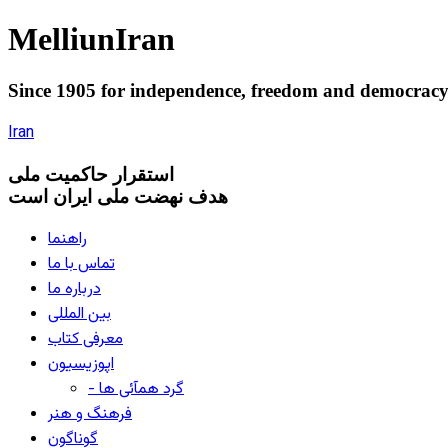
Melliun
Iran
Since 1905 for
independence
,
freedom
and
democrac
Iran
استقرار
حاکميت ملی
هدف نهضت ملی ایران است
راهنما
تماس با ما
درباره ما
بین المللی
معرفی کتاب
اپوزیسیون
- گرد همآئی ها
فرهنگ و هنر
گوناگون