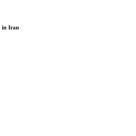
y
in
Iran