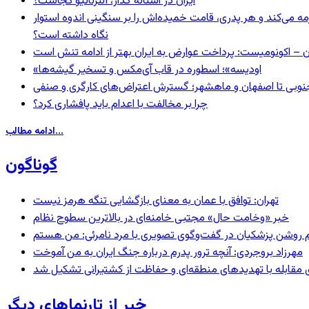
ایران در آستانه گذار، آلترناتیو کجاست؟
مه می‌کند و هر پدری، قامت خمیده‌اش را بر سنگینی اندوه استوار
نگاه داشته است؟
ن – اکونومیست: پرداخت عوارض به ایران بهتر از ادامه تنش است
«اودیسه»؛ اسطوره در قاب آی‌مکس و تسخیر گیشه‌ها
نوبی تا اصفهان و ماهشهر؛ گسترش اعتراض‌های کارگری و صنفی
چرا بر مخالفت با اعدام باید پافشاری کرد؟
ادامه مطالب...
گوناگون
تهران: توافق با عمان به معنای بازگشایی تنگه هرمز نیست
خبر «وخامت حال» مجتبی خامنه‌ای در بالاترین سطوح نظام
مهرزاد بروجردی: آنچه ترور پدرم درباره جنگ ایران به من آموخت
ای مقابله با تهدیدهای منطقه‌ای و حفاظت از کشتیرانی تشکیل شد
خبر از تارنماهای دیگر