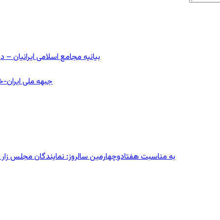
بیانیه مجامع اسلامی ایرانیان 
جبهه ملی ایران-خا
به مناسبت هفتادوچهارمین سالروز: نمایندگان مجلس زار می‌زدند/ تهران در آتش؛ ۳۰ تیر