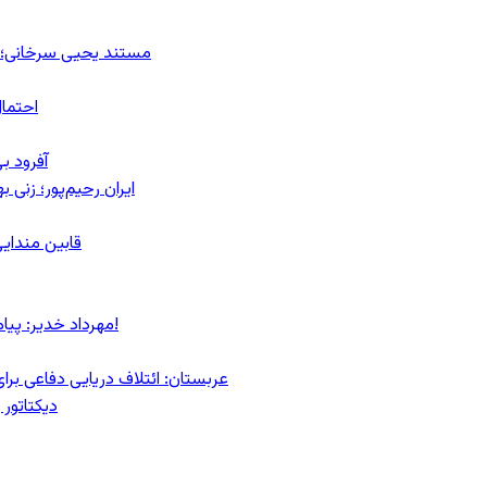
مستند یحیی سرخانی؛ ش
احتمال
آفرود ب
ایران رحیم‌پور؛ زنی 
قابین مندایی
مهرداد خدیر: پیام روشن پزشکیان در گفت‌و‌گوی تصویری با مرد نامرئی: من هستم!
عربستان: ائتلاف دریایی دفاعی بر
دیکتاتور 