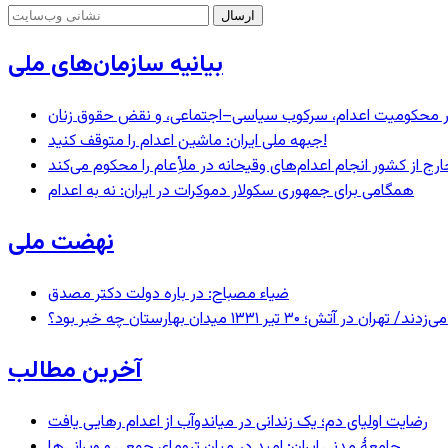
بیانیه سازمان‌های ملی
– در محکومیت اعدام، سرکوب سیاسی–اجتماعی، و نقض حقوق زنان
جبهه ملی ایران: ماشین اعدام را متوقف کنید!
رج از کشور انجام اعدام‌های وقیحانه در ملأِعام را محکوم می‌کند
همگامی برای جمهوری سکولار دموکرات در ایران: نه به اعدام
نهضت ملی
ضیاء مصباح: در باره دولت دکتر مصدق
 ۱۳۳۱ میدان بهارستان چه خبر بود؟
آخرین مطالب
رضایت اولیای دم؛ یک زندانی در میاندوآب از اعدام رهایی یافت
جامعهٔ مدنی ایران: امید در میان ترومای جمعی و ویرانی‌ها