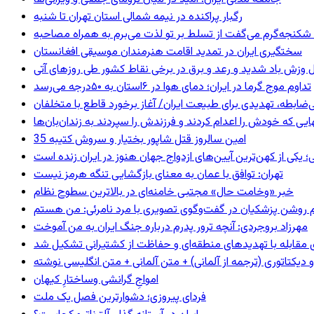
رگبار پراکنده در نیمه شمالی استان تهران تا شنبه
کنجه‌گرم می‌گفت از تسلط بر تو لذت می‌برم به همراه مصاحبه
سختگیری ایران در تمدید اقامت هنرمندان موسیقی افغانستان
 وزش باد شدید و رعد و برق در برخی نقاط کشور طی روزهای آتی
تداوم موج گرما در ایران؛ دمای هوا در ۶استان به ۵۰درجه می‌رسد
ی‌ضابطه، تهدیدی برای طبیعت ایران/ آغاز برخورد قاطع با متخلفان
بهایی که خودش را اعدام کردند و فرزندش را سپردند به زندان‌بان‌ها
35 امین سالروز قتل شاپور بختیار و سروش کتیبه
؛ یکی از کهن‌ترین آیین‌های ازدواج جهان هنوز در ایران زنده است
تهران: توافق با عمان به معنای بازگشایی تنگه هرمز نیست
خبر «وخامت حال» مجتبی خامنه‌ای در بالاترین سطوح نظام
مهرزاد بروجردی: آنچه ترور پدرم درباره جنگ ایران به من آموخت
ای مقابله با تهدیدهای منطقه‌ای و حفاظت از کشتیرانی تشکیل شد
و دیکتاتوری (ترجمه از آلمانی) + متن آلمانی + متن انگلیسی نوشته
‌امواجِ گرانشی وساختارِ کیهان
فردای پیروزی؛ دشوارترین فصل یک ملت