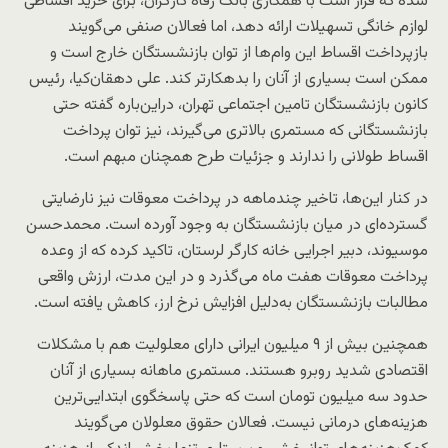
شده که قرار است با همکاری بانک رفاه کارگران، برای خرید اقساطی
لوازم خانگی تسهیلات ارائه دهد، اما فعالان صنفی می‌گویند
بازپرداخت اقساط این وام‌ها از توان بازنشستگان خارج است و
ممکن است بسیاری از آنان را بدهکارتر کند. علی دهقان‌کیا، رئیس
کانون بازنشستگان تامین اجتماعی تهران، دراین‌باره گفته حتی
بازنشستگانی که مستمری بالاتری می‌گیرند، نیز توان پرداخت
اقساط طولانی را ندارند و جزئیات طرح همچنان مبهم است.
در کنار این‌ها، تاخیر چندماهه در پرداخت معوقات نیز نارضایتی
گسترده‌ای در میان بازنشستگان به وجود آورده است. محمدحسن
موسیوند، دبیر اجرایی خانه کارگر لرستان، تاکید کرده که از وعده
پرداخت معوقات هفت ماه می‌گذرد و در این مدت، ارزش واقعی
مطالبات بازنشستگان به‌دلیل افزایش نرخ ارز، کاهش یافته است.
همچنین بیش از ۹ میلیون ایرانی دارای معلولیت‌ هم با مشکلات
اقتصادی شدید روبرو هستند. مستمری ماهانه بسیاری از آنان
حدود سه میلیون تومان است که حتی پاسخگوی ابتدایی‌ترین
هزینه‌های درمانی نیست. فعالان حقوق معلولان می‌گویند