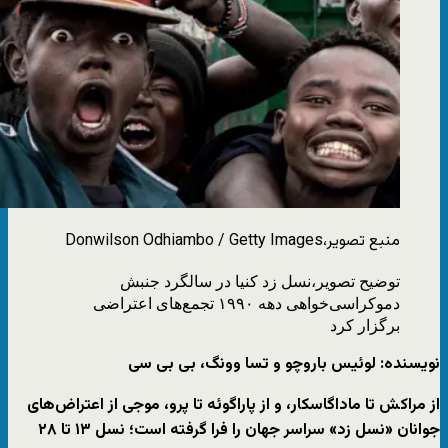
منبع تصویر،
Donwilson Odhiambo / Getty Images
توضیح تصویر،
نسل زد کنیا در سالگرد جنبش
دموکراسی‌خواهی دهه ۱۹۹۰ تجمع‌های اعتراضی
برگزار کرد
نویسنده: لوئیس باروچو و تسا وونگ، بی بی سی
از مراکش تا ماداگاسکار، و از پاراگوئه تا پرو، موجی از اعتراض‌های
جوانان «نسل زد» سراسر جهان را فرا گرفته است؛ نسل ۱۳ تا ۲۸