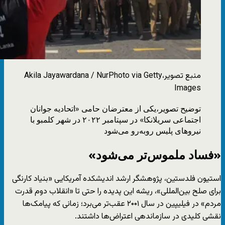
منبع تصویر،
Akila Jayawardana / NurPhoto via Getty
Images
توضیح تصویر،
یکی از معترضان حامی «اتحادیه جوانان
اجتماعی سریلانکا» در سپتامبر ۲۰۲۲ در شهر کلمبو با
نیروهای پلیس روبه‌رو می‌شود
«فساد ملموس‌تر می‌شود»
استیون فلدستین، پژوهشگر ارشد اندیشکده آمریکایی «بنیاد کارنگی
برای صلح بین‌المللی»، ریشه این پدیده را حتی تا «انقلاب دوم قدرت
مردم» در فیلیپین در سال ۲۰۰۱ عقب‌تر می‌برد؛ زمانی که پیامک‌‌ها
نقشی کلیدی در سازماندهی اعتراض‌ها داشتند.