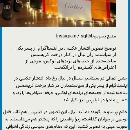
منبع تصویر،
Instagram / sgtthb
توضیح تصویر،
انتشار عکسی در اینستاگرام از پسر یکی
از سیاستمداران نپال در کنار درخت کریسمس
ساخته‌شده از جعبه‌‌های برندهای لوکس، موجی از
اعتراض‌های گسترده را برانگیخت
چنین اتفاقی در سپتامبر امسال در نپال رخ داد. انتشار عکسی در
اینستاگرام از پسر یکی از سیاستمداران در کنار درخت کریسمس
ساخته‌شده از جعبه‌های برندهای لوکس، جرقه اعتراض‌ها را زد، و
همین ماجرا در فیلیپین نیز تکرار شد.
خانم پرِستو می‌گوید: «مانند نپال، این تصویر در فیلیپین هم تاثیر قابل
توجهی بر جوانان گذاشت، زیرا واقعیتی را که پیشتر هم می‌دانستند به
صورت عینی به تصویر کشید؛ این که مقام‌های سیاسی زندگی اشرافی