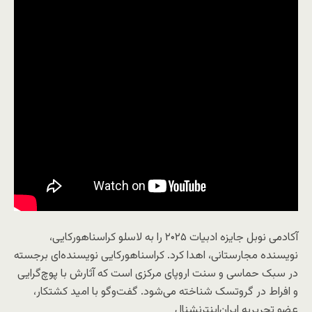
آکادمی نوبل جایزه ادبیات ۲۰۲۵ را به لاسلو کراسناهورکایی،
نویسنده مجارستانی، اهدا کرد. کراسناهورکایی نویسنده‌ای برجسته
در سبک حماسی و سنت اروپای مرکزی است که آثارش با پوچ‌گرایی
و افراط در گروتسک شناخته می‌شود. گفت‌وگو با امید کشتکار،
عضو تحریریه ایران‌اینترنشنال