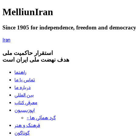
Melliun
Iran
Since 1905 for
independence
,
freedom
and
democrac
Iran
استقرار
حاکميت ملی
هدف نهضت ملی ایران است
راهنما
تماس با ما
درباره ما
بین المللی
معرفی کتاب
اپوزیسیون
- گرد همآئی ها
فرهنگ و هنر
گوناگون