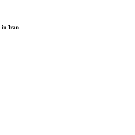
y
in
Iran