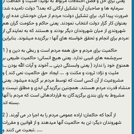
یعنی برای حل و فصل اختلافات مربوط به تولید؛ امنیت و حفاظت از
سرمایه ها و صاحبان آن؛ تشکیل ارگانی که بعدا” دولت نامیده شد؛
ضرورت پیدا کرد. برای تشکیل دولت؛ مردم از میان خودشان عده ای را
بعنوان کار گزار دولت انتخاب نمودند. یعنی حاکم و حکومت گران هم
شهروندی از میان شهروندان دیگر بودند و هستند که به نمایندگی از
مردم برای انجام و تحقق خواسته های آنها ؛ برگزیده میشوند. بنابراین:
1 ) حاکمیت برای مردم و حق همه مردم است و ربطی به دین و
سرچشمه های غیبی ندارد. یعنی هیچ انسانی؛ حاکمیت طبیعی بر
همنوع خود را ندارد ( یعنی وابستگی دینی ــ آخوند و آیات الله بودن ــ؛
ملیت و نژاد؛ ثروت و مکنت و. …. ایجاد حق حاکمیت نمی کند ) و
مشروعیت از آن کسی است که توسط مردم بر گزیده میشود. یعنی
منشاء قدرت مردم هستند. همچنین برگزیدگی ابدی و مطلق نیست و
مشروط به پای بندی برگزیدگان به قراردادهائی است که مردم با آنها
بسته اند.
2 ) از آنجا که حاکمان؛ اراده عمومی مردم را به اجرا در می آورند.
شهروندان دیگر؛ تن به حاکمیت آنها میدهند و از قوانین و مقررات
تبعیت می کنند و. …..