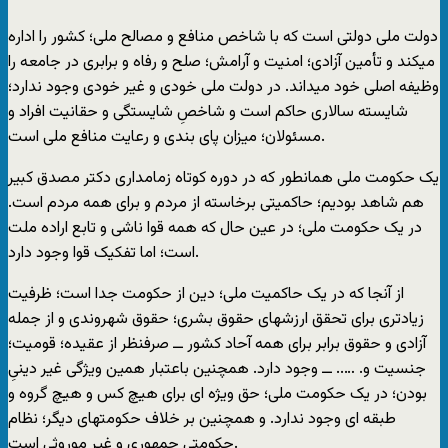
دولت ملی دولتی است که با شاخص منافع و مصالح ملی؛ کشور را اداره
میکند و تأمین آزادی؛ امنیت و آرامش؛ صلح و رفاه و برابری در جامعه را
وظیفه اصلی خود میداند. در دولت ملی خودی و غیر خودی وجود ندارد؛
شایسته سالاری حاکم است و شاخصِ شایستگی و حقانیت افراد و
مسئولان؛ میزان پای بندی و رعایت منافع ملی است.
یک حکومت ملی همانطور که در دوره کوتاه زمامداری دکتر مصدق کبیر
هم شاهد بودیم؛ حاکمیتی برخاسته از مردم و برای همه مردم است.
در یک حکومت ملی؛ در عین حال که همه قوا ناشی و تابع اراده ملت
است؛ اما تفکیک قوا وجود دارد.
از آنجا که در یک حاکمیت ملی؛ دین از حکومت جدا است؛ ظرفیت
زیادتری برای تحقق ارزشهای حقوق بشری؛ حقوق شهروندی و از جمله
آزادی و حقوق برابر برای همه آحاد کشور ــ صرفنظر از عقیده؛ قومیت؛
جنسیت و. ….. ــ وجود دارد. همچنین باعتبار همین ویژگی غیر دینیِ
بودن؛ در یک حکومت ملی؛ حق ویژه ای برای هیچ کس و هیچ گروه و
طبقه ای وجود ندارد. و همچنین بر خلاف حکومتهای دیگر؛ نظام
حکومتی جمهوری و غیر موروثی است.