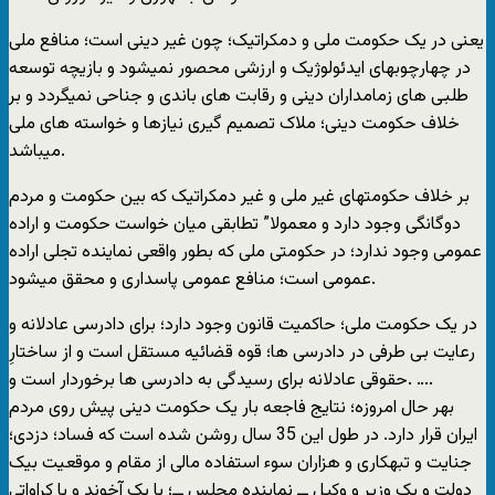
یعنی در یک حکومت ملی و دمکراتیک؛ چون غیر دینی است؛ منافع ملی
در چهارچوبهای ایدئولوژیک و ارزشی محصور نمیشود و بازیچه توسعه
طلبی های زمامداران دینی و رقابت های باندی و جناحی نمیگردد و بر
خلاف حکومت دینی؛ ملاک تصمیم گیری نیازها و خواسته های ملی
میباشد.
بر خلاف حکومتهای غیر ملی و غیر دمکراتیک که بین حکومت و مردم
دوگانگی وجود دارد و معمولا” تطابقی میان خواست حکومت و اراده
عمومی وجود ندارد؛ در حکومتی ملی که بطور واقعی نماینده تجلی اراده
عمومی است؛ منافع عمومی پاسداری و محقق میشود.
در یک حکومت ملی؛ حاکمیت قانون وجود دارد؛ برای دادرسی عادلانه و
رعایت بی طرفی در دادرسی ها؛ قوه قضائیه مستقل است و از ساختارِ
حقوقی عادلانه برای رسیدگی به دادرسی ها برخوردار است و. ….
بهر حال امروزه؛ نتایج فاجعه بار یک حکومت دینی پیش روی مردم
ایران قرار دارد. در طول این 35 سال روشن شده است که فساد؛ دزدی؛
جنایت و تبهکاری و هزاران سوء استفاده مالی از مقام و موقعیت بیک
دولت و یک وزیر و وکیل ــ نماینده مجلس ــ؛ یا یک آخوند و یا کراواتی