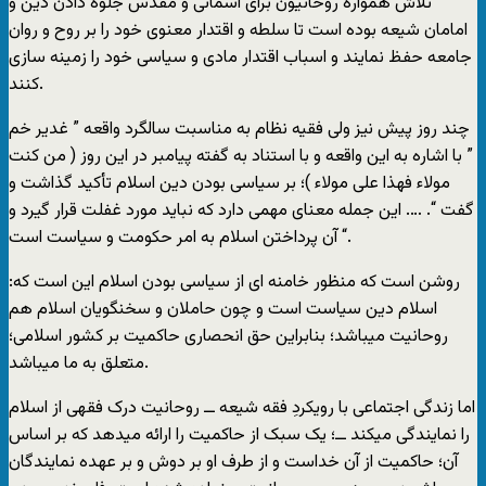
تلاش همواره روحانیون برای آسمانی و مقدس جلوه دادن دین و
امامان شیعه بوده است تا سلطه و اقتدار معنوی خود را بر روح و روان
جامعه حفظ نمایند و اسباب اقتدار مادی و سیاسی خود را زمینه سازی
کنند.
چند روز پیش نیز ولی فقیه نظام به مناسبت سالگرد واقعه ” غدیر خم
” با اشاره به این واقعه و با استناد به گفته پیامبر در این روز ( من کنت
مولاء فهذا علی مولاء )؛ بر سیاسی بودن دین اسلام تأکید گذاشت و
گفت “. …. این جمله معنای مهمی دارد که نباید مورد غفلت قرار گیرد و
آن پرداختن اسلام به امر حکومت و سیاست است “.
روشن است که منظور خامنه ای از سیاسی بودن اسلام این است که:
اسلام دین سیاست است و چون حاملان و سخنگویان اسلام هم
روحانیت میباشد؛ بنابراین حق انحصاری حاکمیت بر کشور اسلامی؛
متعلق به ما میباشد.
اما زندگی اجتماعی با رویکردِ فقه شیعه ــ روحانیت درک فقهی از اسلام
را نمایندگی میکند ــ؛ یک سبک از حاکمیت را ارائه میدهد که بر اساس
آن؛ حاکمیت از آن خداست و از طرف او بر دوش و بر عهده نمایندگان