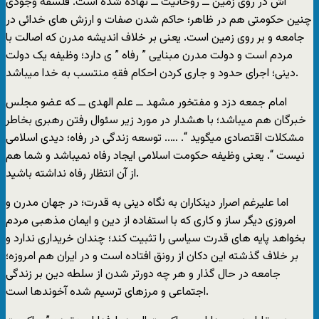
اش در روی زمین ــ روحانیت ــ نهاده شده است. فلسفه وجودی
چنین حکومتی هم در ظاهر؛ حاکم شدن صفات و ارزش های خدائی در
جامعه و بر روی زمین است. یعنی بر خلاف اندیشه مدرن که اصالت با
مردم است و دولت مدرن مبنایی ” رفاه ” ی دارد؛ وظیفه یک دولت
دینی؛ اجرای حدود و جاری کردن احکام فقهِ منتسب به خدا میباشد.
امام جمعه دزد و مفتخور مشهد ــ علم الهدی ــ که عضو مجلس
خبرگان هم میباشد؛ با هشدار در مورد زیر سئوال رفتن رهبری بخاطر
مشکلات اقتصادی میگوید “. ….. توسعه زندگی در رفاه؛ دیدی اسلامی
نیست “. یعنی وظیفه حکومت اسلامی ایجاد رفاه نمیباشد و شما هم
از آن انتظار رفاه نداشته باشید.
اما علیرغم اصرار دینکاران به نگاه دینی به قدرت؛ در جهان مدرن و
امروزی دیگر ساز و کاری که با استفاده از دین و ایمان مذهبی مردم
بخواهد پایه های قدرت سیاسی را تثبیت کند؛ چندان خریداری ندارد و
بر خلاف گذشته این دکان از رونق افتاده است و در ایران هم امروزه؛
جامعه در حال گذار و هر چه دورتر شدن از سلطه دین بر زندگی
اجتماعی و مرزهای ترسیم شده آخوندها است.