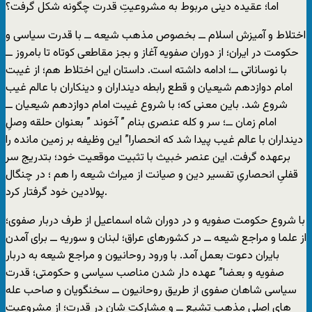
اما؛ عقیده دینی مربوط به مشروعیتِ قدرت چگونه شکل گرفت؟
اختلاط و آمیزش اسلام ــ بخصوص مذهب شیعه ــ با قدرت سیاسی و
حکومت در ایران؛ از دوران صفویه آغاز و بجز مقاطعی کوتاه تا بامروز ــ
با نوساناتی ــ؛ ادامه داشته است. داستان این اختلاط هم؛ از غیبت
امام دوازدهم شیعیان و قطع رابطه دینداران و دینکاران با عالم غیب
شروع شد. باین معنی که؛ با شروع غیبت امام دوازدهم شیعیان ــ
امام زمان ــ؛ سر و کله عنصری بنام ” آخوند ” بعنوان حلقه وصلِ
دینداران با عالم غیب پیدا شد که انحصارا” این وظیفه بر زمین مانده را
برعهده گرفت. این عنصر خبیث با تثبیت موقعیت خود؛ بتدریج سر
قفلیِ انحصاریِ تفسیر دین و صیانت از میراث شیعه را هم ؛ در چنگال
پولادین خود گرفتار کرد.
با شروع حکومت صفویه و در دوران شاه اسماعیل از طرف دربار صفوی؛
از علما و مراجع شیعه ــ در کشورهای عراق؛ لبنان و سوریه ــ برای آمدن
بایران دعوت بعمل آمد. با ورود روحانیون و مراجع شیعه به دربار
صفویه و بعضا” عهده دار شدن مناصب سیاسی و حکومتی؛ قدرت
سیاسی شاهان صفوی از طریق روحانیون ــ سخنگویان و صاحب عله
های اصلی مذهب تشیع ــ و مشارکت شان در قدرت؛ از مشروعیت