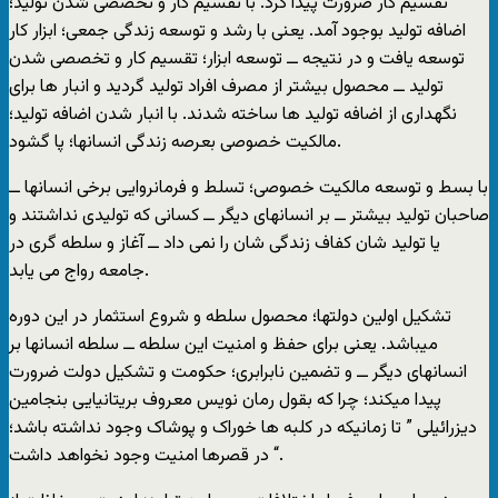
تقسیم کار ضرورت پیدا کرد. با تقسیم کار و تخصصی شدن تولید؛
اضافه تولید بوجود آمد. یعنی با رشد و توسعه زندگی جمعی؛ ابزار کار
توسعه یافت و در نتیجه ــ توسعه ابزار؛ تقسیم کار و تخصصی شدن
تولید ــ محصول بیشتر از مصرف افراد تولید گردید و انبار ها برای
نگهداری از اضافه تولید ها ساخته شدند. با انبار شدن اضافه تولید؛
مالکیت خصوصی بعرصه زندگی انسانها؛ پا گشود.
با بسط و توسعه مالکیت خصوصی؛ تسلط و فرمانروایی برخی انسانها ــ
صاحبان تولید بیشتر ــ بر انسانهای دیگر ــ کسانی که تولیدی نداشتند و
یا تولید شان کفاف زندگی شان را نمی داد ــ آغاز و سلطه گری در
جامعه رواج می یابد.
تشکیل اولین دولتها؛ محصول سلطه و شروع استثمار در این دوره
میباشد. یعنی برای حفظ و امنیت این سلطه ــ سلطه انسانها بر
انسانهای دیگر ــ و تضمین نابرابری؛ حکومت و تشکیل دولت ضرورت
پیدا میکند؛ چرا که بقول رمان نویس معروف بریتانیایی بنجامین
دیزرائیلی ” تا زمانیکه در کلبه ها خوراک و پوشاک وجود نداشته باشد؛
در قصرها امنیت وجود نخواهد داشت “.