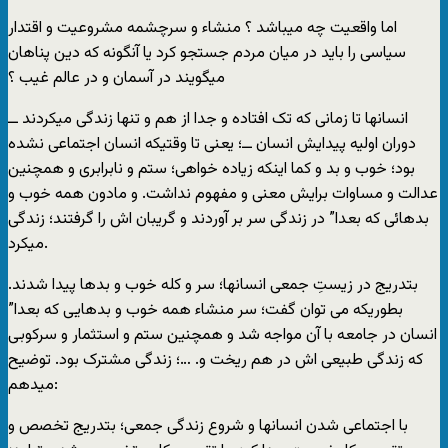
اما واقعیت چه میباشد ؟ منشاء و سرچشمه مشروعیت و اقتدار
سیاسی را باید در میان مردم جستجو کرد یا آنگونه که دین پناهان
میگویند در آسمان و در عالم غیب ؟
انسانها تا زمانی که تک افتاده و جدا از هم و تنها زندگی میکردند ــ
دوران اولیه پیدایش انسان ــ؛ یعنی تا وقتیکه انسان اجتماعی نشده
بود؛ خوب و بد و کما اینکه زیاده خواهی؛ ستم و نابرابری و همچنین
عدالت و مساوات برایش معنی و مفهوم نداشت. و مادون همه خوب و
بدهائی که بعدا” در زندگی سر بر آوردند و گریبان اش را گرفتند؛ زندگی
میکرد.
بتدریج در زیستِ جمعی انسانها؛ سر و کله خوب و بدها پیدا شدند.
بطوریکه می توان گفت؛ سر منشاء همه خوب و بدهایی که بعدا”
انسان در جامعه با آن مواجه شد و همچنین ستم و استثمار و سرکوبی
که زندگی طبیعی اش در هم ریخت و. …؛ زندگی مشترک بود. توضیح
میدهم:
با اجتماعی شدن انسانها و شروع زندگی جمعی؛ بتدریج تخصص و