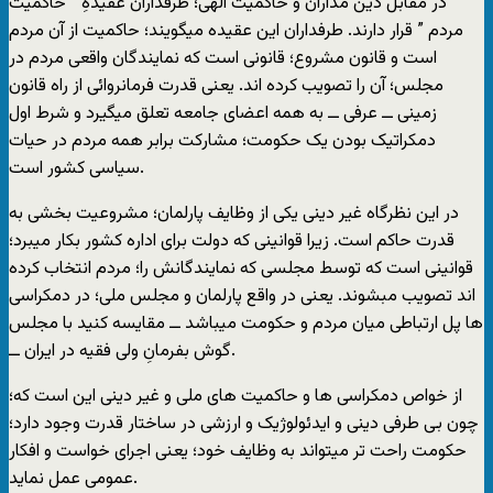
در مقابل دین مداران و حاکمیت الهی؛ طرفداران عقیدهِ ” حاکمیت
مردم ” قرار دارند. طرفداران این عقیده میگویند؛ حاکمیت از آن مردم
است و قانون مشروع؛ قانونی است که نمایندگان واقعی مردم در
مجلس؛ آن را تصویب کرده اند. یعنی قدرت فرمانروائی از راه قانون
زمینی ــ عرفی ــ به همه اعضای جامعه تعلق میگیرد و شرط اول
دمکراتیک بودن یک حکومت؛ مشارکت برابر همه مردم در حیات
سیاسی کشور است.
در این نظرگاه غیر دینی یکی از وظایف پارلمان؛ مشروعیت بخشی به
قدرت حاکم است. زیرا قوانینی که دولت برای اداره کشور بکار میبرد؛
قوانینی است که توسط مجلسی که نمایندگانش را؛ مردم انتخاب کرده
اند تصویب مبشوند. یعنی در واقع پارلمان و مجلس ملی؛ در دمکراسی
ها پل ارتباطی میان مردم و حکومت میباشد ــ مقایسه کنید با مجلس
گوش بفرمانِ ولی فقیه در ایران ــ.
از خواص دمکراسی ها و حاکمیت های ملی و غیر دینی این است که؛
چون بی طرفی دینی و ایدئولوژیک و ارزشی در ساختار قدرت وجود دارد؛
حکومت راحت تر میتواند به وظایف خود؛ یعنی اجرای خواست و افکار
عمومی عمل نماید.