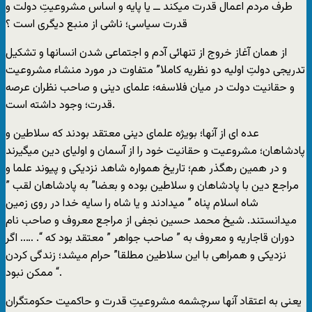
طرف مردم اعمال قدرت میکند ــ یا پایه و اساس مشروعیتِ دولت و
قدرت سیاسی؛ ناشی از منبع دیگری است ؟
از همان آغاز خروج از تنهائی آدم و اجتماعی شدن انسانها و تشکیل
تدریجی دولتِ اولیه دو نظریه کاملا” متفاوت در مورد منشاء مشروعیت
و حقانیت دولت در میان فلاسفه؛ علمای دینی و صاحب نظران عرصه
قدرت؛ وجود داشته است.
عده ای از آنها؛ بویژه علمای دینی معتقد بودند که سلاطین و
پادشاهان؛ مشروعیت و حقانیت خود را از آسمان و اولیای دین میگیرند
و در همین رهگذر هم؛ تاریخ همواره شاهد نزدیکی و پیوند علما و
مراجع دین با پادشاهان و سلاطین بوده و بعضا” به پادشاهان لقب ”
شاه اسلام پناه ” میدادند و یا شاه را سایه خدا در روی زمین
میدانستند. شیخ محمد حسین نجفی از مراجع معروف و صاحب نام
دوران قاجاریه و معروف به ” صاحب جواهر ” معتقد بود که “. ….. اگر
نزدیکی و همراهی با این سلاطین مطلقا” حرام میشد؛ زندگی کردن
ممکن نبود “.
یعنی به اعتقاد آنها سرچشمه مشروعیتِ قدرت و حاکمیت حکومتگران