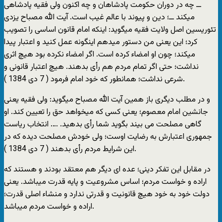
ــ چه در دوران حکومت پادشاهان و چه اکنون ولی فقیه پادشاهی
میکند ــ؛ دین و پیوند با عالم غیب است. آیت الله مصباح یزدی
تئوریسین اصل ولایت فقیه میگوید: اینکه امام قانون اساسی را تصویب
کرد؛ این یعنی من دستور میدهم اینگونه عمل کنید و اعتبار پیدا
میکند؛ چون او امضاء کرده است. اگر امضاء نکرده بود هیچ اثری
نداشت؛ حتی اگر تمام مردم هم رأی بدهند. هیچ اعتبار قانونی و
شرعی نداشت؛ همانطور که خود امام فرمود ( 7 دی 1384 ).
و در مطلب دیگری باز همین آیت الله مصباح میگوید: ولی فقیه یعنی
جانشین امام معصوم؛ یعنی کسی که میخواهد حق را تعیین کند. او
گاهی مصلحت می بیند بگوید شما رأی بدهید. …. انتخاب ریاست
جمهوری اعتبارش به رضایت اوست؛ ولی خودش مصلحت دیده که در
این شرایط مردم رأی بدهند ( 7 دی 1384 ).
در مقابل این تفکر دینی؛ عده ای دیگر هم معتقد بودند و هستند که
اراده و خواست مردم؛ اساس مشروعیت و پایه قدرت میباشد. یعنی
دولت خود به خود هیچ قانونیت و قدرتی ندارد و منشاء اصلی قدرت؛
اراده و خواست مردم میباشد.