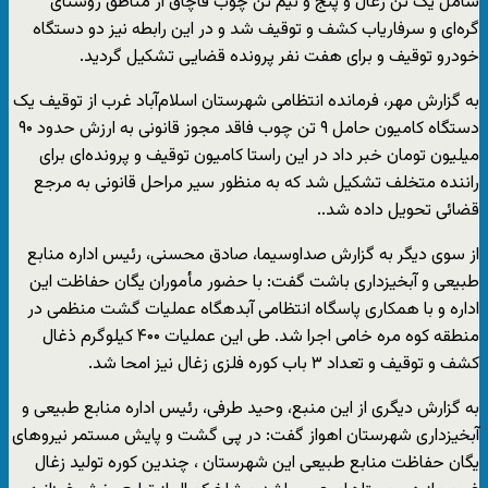
شامل یک تن زغال و پنج و نیم تن چوب قاچاق از مناطق روستای
گره‌ای و سرفاریاب کشف و توقیف شد و در این رابطه نیز دو دستگاه
خودرو توقیف و برای هفت نفر پرونده قضایی تشکیل گردید.
به گزارش مهر، فرمانده انتظامی شهرستان اسلام‌آباد غرب از توقیف یک
دستگاه کامیون حامل ۹ تن چوب فاقد مجوز قانونی به ارزش حدود ۹۰
میلیون تومان خبر داد در این راستا کامیون توقیف و پرونده‌ای برای
راننده متخلف تشکیل شد که به منظور سیر مراحل قانونی به مرجع
قضائی تحویل داده شد..
از سوی دیگر به گزارش صداوسیما، صادق محسنی، رئیس اداره منابع
طبیعی و آبخیزداری باشت گفت: با حضور مأموران یگان حفاظت این
اداره و با همکاری پاسگاه انتظامی آبدهگاه عملیات گشت منظمی در
منطقه کوه مره خامی اجرا شد. طی این عملیات ۴۰۰ کیلوگرم ذغال
کشف و توقیف و تعداد ۳ باب کوره فلزی زغال نیز امحا شد.
به گزارش دیگری از این منبع، وحید طرفی، رئیس اداره منابع طبیعی و
آبخیزداری شهرستان اهواز گفت: در پی گشت و پایش مستمر نیروهای
یگان حفاظت منابع طبیعی این شهرستان ، چندین کوره تولید زغال