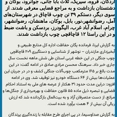
اردکان، قروه، سیریک، ثلاث بابا جانی، جوانرود، بوکان و
دشتستان بازداشت و به مراجع قضایی معرفی شدند. از
سوی دیگر، دستکم ۳۹ تن چوب قاچاق در شهرستان‌های
آمل، رضوانشهر،نور، بابل، بوکان، ماهنشان، رضوانشهر،
چرام، اسلام آباد غرب، الیگودرز، بردسکن و باشت ضبط
و در این راستا ۱۲ قاچاقچی چوب بازداشت شدند.
به گزارش ایرنا، فرمانده یگان حفاظت اداره کل منابع طبیعی و
آبخیزداری مازندران – نوشهر از شناسایی و دستگیری ۲۰۹ قاچاقچی
چوب جنگلی در این خطه غربی استان طی شش ماهه نخست سال
جاری خبر داد. سرهنگ محسن مرادی صادق در ادامه گفت: در این
مدت بالغ بر ۱۶۵ مترمکعب چوب‌آلات جنگلی کشف و در در جریان این
عملیات‌ها بیش از ۶۴ دستگاه خودرو نیز توقیف شد. وی در ادامه
افزود: دراین مدت حدود ۳۱ هکتار از عرصه های ملی به استناد احکام
قضایی و تبصره ذیل ماده ۵۵ قانون حفاظت و بهره‌برداری از جنگل‌ها و
مراتع، از دست متصرفان آزاد و به بیت‌المال بازگردانده شد که ارزش
ریالی آن بیش از ۴ همت برآورد شده است.
به گزارش صداوسیما، در پی اجرای طرح مقابله با زنده‌گیری پرندگان