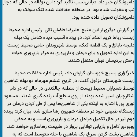
دامپزشکان خبر داد. دیانتی‌نسب تاکید کرد : این بزغاله در حالی که دچار
تب و عفونت شده بود، در منطقه حفاظت شده تنگ سولک به
دامپزشکان تحویل داده شده بود.
در گزارش دیگری از این منبع، علیرضا فاضلی ثانی، رئیس اداره محیط
زیست رباط کریم اعلام کرد: دو پرنده آسیب ‌دیده شامل یک بهله
دلیجه نابالغ و یک قطعه کبک، توسط شهروندان حامی محیط زیست
به این اداره تحویل و برای درمان و بازپروری به مرکز بازپروری حیات
وحش پردیسان تهران منتقل شدند.
خبرگزاری بسیج خوزستان گزارش داد، رئیس اداره حفاظت محیط
زیست شهرستان دزفول گفت: در تاریخ ششم مهرماه دو بهله شاهین
توسط همیاران محیط زیست از منطقه چالکندی در حالی که در دام
شکارچیان اسیر شده بودند از روی سطح آب زنده گیری شدند. مسعود
نوری پوربا اشاره به اینکه یکی از شاهین‌ها پس از طی کردن درمان در
زیستگاه طبیعی خود در منطقه شهیون رها سازی شد، بیان کرد: پرنده
دوم نیز در حال تکمیل مراحل درمان و بازپروری است و به محض
بهبودی کامل و بازیابی توانایی پرواز در طبیعت رهاسازی خواهد شد.
شاهین پشت گردن سرخ، یک شاهین با جثه متوسط است که به