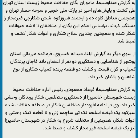
به گزارش صداوسیما،
ماموران یگان حفاظت محیط زیست استان تهران
طی گشت و پایش‌های اخیر در پارک ملی خجیر و سرخه حصار تهران و
همچنین مناطق کاوه ده و ارجمند فیروزکوه، شش شکارچی غیرمجاز را
دستگیر کردند.
براساس اعلام این یگان، از متخلفان ۱۱ لاشه حیوانات
شکار شده و همچنین چندین سلاح شکاری و ادوات شکار کشف و
ضبط شد.
از سوی دیگر به گزارش ایلنا، عبداله خسروی، فرمانده مرزبانی استان
بوشهر از شناسایی و دستگیری دو نفر از اعضای باند قاچاق پرندگان
کمیاب و گران قیمت و کشف دو قطعه پرنده کمیاب شکاری از نوع
شاهین و بالابان خبر داد.
به گزارش صداوسیما؛ فرهاد محمودی، رئیس اداره حفاظت محیط
زیست شهرستان خانمیرزا از دستگیری متخلفین شکار پرندگان وحشی
خبر داد. وی در ادامه افزود: از متخلفین شکار در منطقه حفاظت شده
سبزکوه یک قبضه اسلحه تک تیر ساچمه زنی و ۵ قطعه کبک وحشی و
ادوات شکار، همچنین از متخلف شروع به شکار در شهرستان خانمیرزا
نیز یک قبضه اسلحه غیر مجاز کشف و ضبط شد.