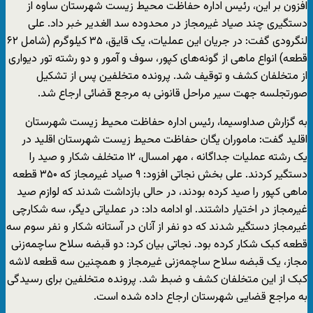
افزون بر این، رئیس اداره حفاظت محیط زیست شهرستان ساوه از
دستگیری چند صیاد غیرمجاز در محدوده سد الغدیر خبر داد. علی
لنگرودی گفت: در جریان این عملیات، یک قایق، ۳۵ کیلوگرم (شامل ۶۲
قطعه) انواع ماهی از گونه‌های کپور، سوف و آمور و دو رشته تور دیواری
از متخلفان کشف و توقیف شد. پرونده متخلفین پس از تشکیل
صورتجلسه جهت سیر مراحل قانونی به مرجع قضائی ارجاع شد.
به گزارش صداوسیما، رئیس اداره حفاظت محیط زیست شهرستان
اقلید گفت: ماموران یگان حفاظت محیط زیست شهرستان اقلید در
یک رشته عملیات جداگانه ، مهر امسال، ۱۲ متخلف شکار و صید را
دستگیر کردند. علی بخش نجاتی افزود: ۹ صیاد غیرمجاز که ۳۵۰ قطعه
ماهی کپور را صید کرده بودند، در حالی بازداشت شدند که لوازم صید
غیرمجاز در اختیار داشتند. او ادامه داد: در عملیاتی دیگر، سه شکارچی
غیرمجاز دستگیر شدند که دو نفر از آنان در آستانه شکار و نفر سوم سه
قطعه کبک شکار کرده بود. نجاتی بیان کرد: دو قبضه سلاح ساچمه‌زنی
مجاز، یک قبضه سلاح ساچمه‌زنی غیرمجاز و همچنین سه قطعه لاشه
کبک از این متخلفان کشف و ضبط شد. پرونده متخلفین برای رسیدگی
به مراجع قضایی شهرستان ارجاع داده شده است.