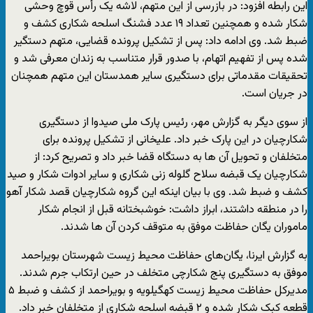
این رابطه افزود: در بازرسی از این متهم، لاشه یک رأس قوچ وحشی
شکار شده و همچنین تعداد ۱۹ عدد فشنگ اسلحه شکاری کشف و
ضبط شد. وی ادامه داد: پس از تشکیل پرونده قضایی، متهم دستگیر
شده پس از تفهیم اتهام، با صدور قرار متناسب به زندان معرفی شد و
تحقیقات مقدماتی برای دستگیری سایر همدستان این متهم همچنان
در جریان است.
از سوی دیگر به گزارش مهر، رئیس پارک ملی صیدوا از دستگیری
شکارچیان در این پارک خبر داد. علیخانی از تشکیل پرونده برای
متخلفان و تحویل آن ها به دستگاه قضا خبر داد و تصریح کرد: از
شکارچیان یک قبضه سلاح گلوله زنی شکاری و سایر ادوات شکار و صید
کشف و ضبط شد. وی با بیان اینکه این گروه شکارچیان قصد شکار آهو
را در منطقه داشتند، ابراز داشت: خوشبختانه قبل از انجام شکار
ماموران یگان حفاظت موفق به متوقف کردن آن ها شدند.
به گزارش ایرنا، یگان‌های حفاظت محیط زیست شهرستان بویراحمد
موفق به دستگیری پنج شکارچی متخلف در حین ارتکاب جرم شدند.
مدیرکل حفاظت محیط زیست کهگیلویه و بویراحمد از کشف و ضبط ۵
قطعه کبک شکار شده و ۲ قبضه اسلحه شکاری از متخلفان خبر داد.