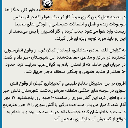
به طور کلی جنگل‌ها
در نتیجه عمل کربن گیری مرتباً گاز کربنیک هوا را که در اثر تنفس
موجودات زنده و فعل و انفعالات شیمیایی و آلودگی های محیط
زیست وارد هوا می‌شود جذب کرده و گاز اکسیژن را پس می‌دهد. از
این رو باید مورد توجه ویژه ای قرار گیرند.
به گزارش ایلنا، صادق خدادادی، فرماندار گیلان‌غرب از وقوع آتش‌سوزی
گسترده در مراتع و مناطق حفاظت‌شده این شهرستان خبر داد و گفت:
در جریان این حادثه که از استان ایلام به گیلان‌غرب سرایت کرد، حدود
۵۰ هکتار از منابع طبیعی و جنگلی منطقه دچار حریق شد.
افزون بر این، مدیرکل منابع طبیعی و آبخیزداری گیلان از وقوع آتش
سوزی در عرصه های جنگلی منطقه هرشون دشت شهرستان تالش خبر
داد و اظهار کرد: این آتش سوزی از ساعت ۱۰ صبح روز پنجشنبه، ۱۷ مهر
آغاز شد. کامیار مرزبانی مساحت درگیر با آتش سوزی را ۱۷ هزار مترمربع
دانست و خاطرنشان کرد: خوشبختانه حریق سطحی بود و با اقدام به
موقع از گسترش آن جلوگیری به عمل آمد.