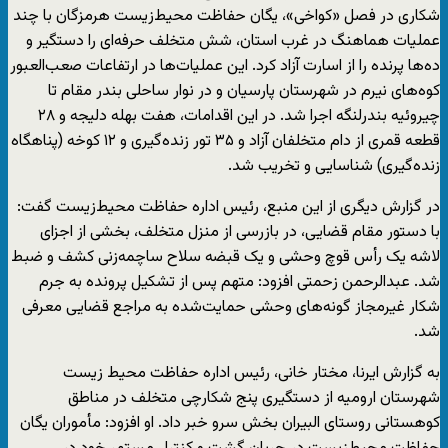
شکاری در فصل «کواخی»، یگان حفاظت محیط‌زیست هرمزگان با چند
عملیات هماهنگ در غرب استان، شش متخلف حرفه‌ای را دستگیر و
ده‌ها پرنده را از اسارت آزاد کرد. این عملیات‌ها در ارتفاعات صعب‌العبور
کوه‌های نیرم در شهرستان پارسیان و در نوار ساحلی بندر مقام تا
چیروئیه بندرلنگه اجرا شد. در این اقدامات، هفت بهله دلیجه و ۲۸
قطعه قمری از دام متخلفان آزاد و ۳۵ تور زنده‌گیری و ۱۲ کوخه (پناهگاه
زنده‌گیری) شناسایی و تخریب شد.
در گزارش دیگری از این منبع، رئیس اداره حفاظت محیط‌زیست گفت:
با دستور مقام قضایی، در بازرسی از منزل متخلف، بخشی از اجزای
لاشه یک رأس قوچ وحشی و یک قبضه سلاح ساچمه‌زنی کشف و ضبط
شد. عبدالرحمن زحمتی افزود: متهم پس از تشکیل پرونده به جرم
شکار غیرمجاز گونه‌های وحشی حمایت‌شده به مراجع قضایی معرفی
شد.
به گزارش ایرنا، مختار خانی، رئیس اداره حفاظت محیط زیست
شهرستان ارومیه از دستگیری پنج شکارچی متخلف در مناطق
کوهستانی روستای البیران بخش سرو خبر داد. او افزود: مأموران یگان