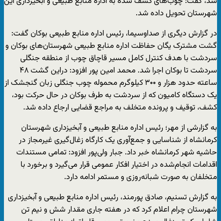
شد، گفت: چوب‌های کشف شده به اداره منابع طبیعی و آبخیزداری این
شهرستان تحویل داده شد.
در گزارش دیگری از صداوسیما، رئیس اداره منابع طبیعی بوکان گفت:
گشت مشترک یگان حفاظت اداره منابع طبیعی شهرستان‌های بوکان و
سردشت با هدف کنترل کامل مسیر قاچاق چوب از منطقه جنگلی
سردشت تا بوکان اجرا شد. محمد امین پور افزود: دراین گشت ۴۸
ساعته حدود هزار و ۳۰۰ کیلوگرم محموله چوب جنگلی زبان گنجشک از
یک دستگاه کامیون که از سردشت به طرف بوکان در حال حرکت بود،
کشف، توقیف و پرونده متخلف به مراجع قضایی ارجاع داده شد.
به گزارشی از مهر؛ رئیس اداره منابع طبیعی و آبخیزداری شهرستان
کرمانشاه از شناسایی و جمع‌آوری یک کارگاه زغال‌گیری غیرمجاز در
حاشیه شهر کرمانشاه خبر داد. جبار ولی‌پور افزود: تمامی مستندات
اقدامات انجام‌شده در اختیار افکار عمومی قرار می‌گیرد و برخورد با
متخلفان به صورت شبانه‌روزی و مستمر ادامه دارد.
به گزارش تسنیم، صادق پورمند، رئیس اداره منابع طبیعی و آبخیزداری
شهرستان چرام اعلام کرد که در هفته جاری مقدار شش و نیم تن