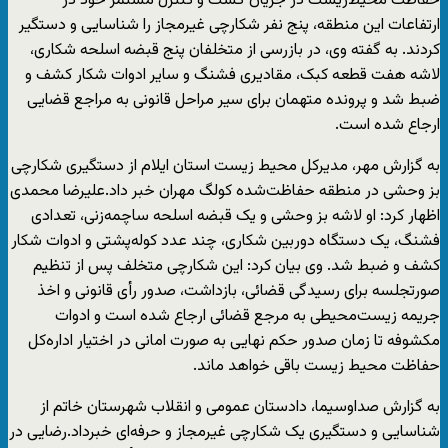
حفاظت محیط‌زیست در جریان گشت و کنترل مستمر خود در
ارتفاعات این منطقه، پنج نفر شکارچی غیرمجاز را شناسایی و دستگیر
کردند. به گفته وی، در بازرسی از متخلفان پنج قبضه اسلحه شکاری،
لاشه هفت قطعه کبک، مقادیری فشنگ و سایر ادوات شکار کشف و
ضبط شد و پرونده متهمان برای سیر مراحل قانونی به مراجع قضایی
ارجاع شده است.
به گزارش مهر، مدیرکل محیط زیست استان ایلام از دستگیری شکارچی
بز وحشی در منطقه حفاظت‌شده کولگ مهران خبر داد.علیرضا محمدی
اظهار کرد: او لاشه بز وحشی و یک قبضه اسلحه ساچمه‌زنی، تعدادی
فشنگ، یک دستگاه دوربین شکاری، چند عدد کوله‌پشتی و ادوات شکار
کشف و ضبط شد. وی بیان کرد: این شکارچی متخلف پس از تنظیم
صورتجلسه برای رسیدگی قضائی، بازداشت، صدور رأی قانونی و اخذ
جریمه زیست‌محیطی به مرجع قضائی ارجاع شده است و ادوات
مکشوفه تا زمان صدور حکم نهایی به صورت امانی در اختیار اداره‌کل
حفاظت محیط زیست باقی خواهد ماند.
به گزارش صداوسیما، دادستان عمومی و انقلاب شهرستان خاتم از
شناسایی و دستگیری یک شکارچی غیرمجاز و حرفه‌ای خبرداد.رضایی در