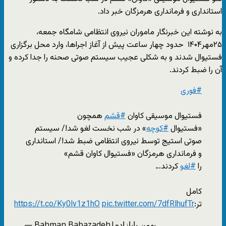
استانداری و فرمانداری هرمزگان خبر داد.
به نوشته این خبرنگار ماموران نیروی انتظامی شامگاه جمعه،
۲۵مهر۱۴۰۴ حدود چهار ساعت پیش از آغاز اجراها، وارد محل برگزاری
فستیوال شدند و به‌ شکلی عجیب سیستم صوتی صحنه را جدا کرده و
آن را ضبط کردند.
#فوری
فستیوال موسیقی کاوان
#قشم
همچون
«فستیوال
#کوچه
» در شب نخست لغو شد!/ سیستم
صوتی استیج توسط نیروی انتظامی ضبط شد!/ استانداری
و فرمانداری هرمزگان «فستیوال کاوان قشم»
را
#لغو
کردند…
کامل
تر:
pic.twitter.com/7dfRlhufTr
https://t.co/Ky0lv1z1hO
— Bahman Babazadeh|بهمن بابازاده