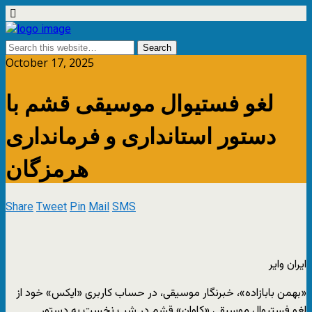
October 17, 2025
لغو فستیوال موسیقی قشم با
دستور استانداری و فرمانداری
هرمزگان
Share
Tweet
Pin
Mail
SMS
ایران وایر
«بهمن بابازاده»، خبرنگار موسیقی، در حساب کاربری «ایکس» خود از
لغو فستیوال موسیقی «کاوان» قشم در شب نخست به دستور