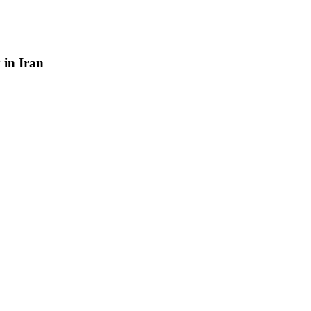
y
in
Iran