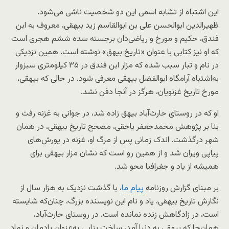
این اشتباه از تشابه اسمی این دو شخصیت ناشی می‌شود.
ظهیرالدین ابوالحسن علی بن ابوالقاسم زید بیهقی، معروف به ابن
فندق، حکیم و مورخ و ریاضی‌دان برجسته سده ششم هجری است
که او نیز کتابی با عنوان «تاریخ بیهق» نوشته است. همین نزدیکی
در نام و تبار سبب شده که مزار ابن فندق در ۳۵ کیلومتری سبزوار
به‌اشتباه آرامگاه ابوالفضل بیهقی معرفی شود. در حالی که بیهقی،
مورخ تاریخ غزنویان، هرگز در آنجا دفن نشد.
او که در روستای حارث‌آباد بیهق زاده شد، در جوانی به غزنه رفت و
بنا بر پژوهش محمدجعفر یاحقی، مصحح تاریخ بیهقی، در همان
شهر درگذشت. اندک زمانی پس از مرگ او، غزنه در یورش‌های
پیاپی ویران شد و از همین رو است که نشان مزار بیهقی برای
همیشه از یاد و جغرافیا محو شد.
بر مبنای گزارش روزنامه
پیام ما
، با گذشت نزدیک به هزار سال از
نگارش تاریخ بیهقی، یاد و نام این نویسنده بزرگ، چنان‌که شایسته
است، در زادگاهش زنده نمانده است. در روستای حارث‌آباد،
همان‌جا که بیهقی به دنیا آمد، ساخت بنایی به‌عنوان یادمان و نماد