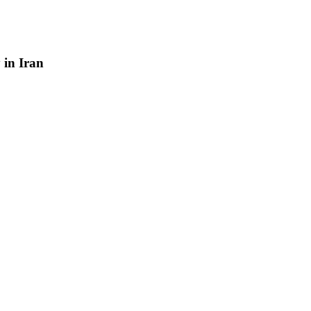
y
in
Iran