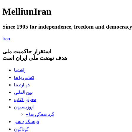
Melliun
Iran
Since 1905 for
independence
,
freedom
and
democrac
Iran
استقرار
حاکميت ملی
هدف نهضت ملی ایران است
راهنما
تماس با ما
درباره ما
بین المللی
معرفی کتاب
اپوزیسیون
- گرد همآئی ها
فرهنگ و هنر
گوناگون