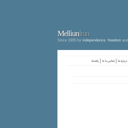
Melliun
Iran
Since 1905 for
independence
,
freedom
an
درباره ما
تماس با ما
راهنما