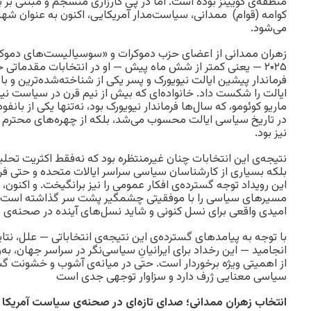
منطقه‌ی کویینز بوده است. اما در پی کارزاری منسجم و مبتنی بر 
کوامه (قوام) ممدانی، سیاست‌مدار آمریکایی، اکنون به عنوان شه
می‌شود.
فرماندار پیشین ایالت نیویورک و پسر یکی از شناخته‌شده‌ترین و 
ایالت را شکست داد. خانواده‌ای که بیش از نیم قرن در سیاست نیویور
ماریو کوئومو، که سال‌ها فرماندار نیویورک بود، نه‌تنها یکی از بانفو
در تاریخ سیاسی ایالت محسوب می‌شد، بلکه از چهره‌های محترم 
نیز بود.
نتیجه‌ی این انتخابات چنان غیرمنتظره بود که نه‌فقط اکثریت تحلی
بلکه بسیاری از کارشناسان سیاسی سراسر ایالات متحده و حتی فرات
این رویداد توجه گسترده‌ی افکار عمومی را نیز برانگیخت. و اکنون،
مسیرهای سیاسی را با موفقیتی چشمگیر پشت سر گذاشته است — 
امیدی واقعی برای نسل کنونی و شاید نسل‌های آینده در صحنه‌
با توجه به پیامدهای گسترده‌ی این نتیجه‌ی انتخاباتی — علل، نتا
انجامید — این رخداد برای ایرانیانِ سیاسی‌نگر در سراسر جهان، به‌و
از اهمیتی ویژه برخوردار است. حتی در میانه‌ی آشوب و خشونت گس
سیاسی معنایی ژرف دارد و سزاوار توجهی جدی است
انتخاب زهران ممدانی؛ صدای تازه‌ای در صحنه‌ی سیاست آمریکا