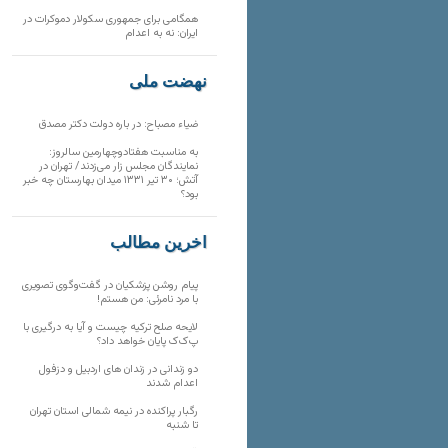
همگامی برای جمهوری سکولار دموکرات در
ایران: نه به اعدام
نهضت ملی
ضیاء مصباح: در باره دولت دکتر مصدق
به مناسبت هفتادوچهارمین سالروز:
نمایندگان مجلس زار می‌زدند/ تهران در
آتش؛ ۳۰ تیر ۱۳۳۱ میدان بهارستان چه خبر
بود؟
آخرین مطالب
پیام روشن پزشکیان در گفت‌و‌گوی تصویری
با مرد نامرئی: من هستم!
لایحه صلح ترکیه چیست و آیا به درگیری با
پ‌ک‌ک پایان خواهد داد؟
دو زندانی در زندان های اردبیل و دزفول
اعدام شدند
رگبار پراکنده در نیمه شمالی استان تهران
تا شنبه