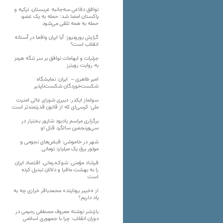
توافق دفاعی سه‌جانبه عربستان، ترکیه و
پاکستان امضا شد؛ حمله به یک عضو،
حمله به همه تلقی می‌شود
گزارش یورونیوز؛ آیا ایران واقعا در آستانه
انقلاب است؟
جزئیات و ابهامات توافق بر سر تنگه هرمز
به روایت رویترز
امیر طاهری – ایران: نمایشگاه
شکست‌خوردگان شکست‌ناپذیر
سولماز ایکدر: دبیری شورای عالی امنیت
ملی؛ کرسی‌ای که از قانون قدرتمندتر است
برگزاری مراسم یادبود شاپور بختیار در
سی‌وپنجمین سالگرد قتل او
شهر در خاموشی؛ قبض‌های نجومی و
موتور برق یک میلیارد تومانی
فرشاد مؤمنی: شوک‌درمانی، اقتصاد ایران
را به بهشت مافیا و دلالان تبدیل کرده
است
از «خیبر یونایتد» محمدباقر خرازی چه به
یاد داریم؟
بازنشر نوشته معروف مصطفی رحیمی در
دوران انقلاب: چرا با جمهوری اسلامی