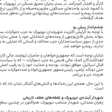
کارگر و اقشار کم‌درآمد، در بستر بحران عمیق مسکن در نیویورک، م
با کمبود شدید واحدهای مسکونی مقرون‌به‌صرفه و از بالاترین نرخ‌
متحده روبه‌رو است. سیاست‌های پیشنهادی ممدانی به‌طور مستقیم 
هدف گرفته‌اند.
چشم‌انداز پیش‌ِ رو
با توجه به گرایش اکثریت شهروندان نیویورک به حزب دموکرات، ب
بتواند بخش قابل‌توجهی از وعده‌های انتخاباتی خود را عملی سازد
جدی از سوی سیاست‌مداران حزب مخالف و کسانی که تمایلی به وا
ندارند، روبه‌رو خواهد شد.
شایان توجه است که جمهوری‌خواهان و حامیان ثروتمند مالی کارزا
اهداکنندگان کمک مالی قدیمی به حزب دموکرات — که با سیاست‌ها
قبال اسرائیل، موافق نبودند، بودجه و حمایت خود را به رقیب اصلی‌
حتی دونالد ترامپ، رئیس‌جمهور جمهوری‌خواه و ضددموکرات سرسخ
هرچند دیر و بی‌ثمر.
با این حال، همه‌ی این رخدادها و کنش‌های آشکار نشان داد که د
است.
شهردار آینده‌ی نیویورک و نقطه‌های عطف تاریخی
زهران ممدانی، شهردار منتخب نیویورک، هم‌اکنون در چندین سطح
با آغاز دوره‌ی کاری خود، او نخستین شهردار مسلمان نیویورک، ن