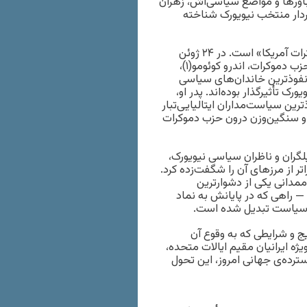
باورها و مواضع سیاسی‌اش، زهران
ردار منتخب نیویورک شناخته
زهران ممدانی از اعضای حزب دموکرات و «سوسیالیست‌های دموکرات آمریکا» است. در ۲۴ ژوئن
۲۰۲۵ — یعنی کمتر از شش ماه پیش — او در انتخابات مقدماتی حزب دموکرات، اندرو کوئومو(۱)،
بانفوذترین خاندان‌های سیاسی
ک تأثیرگذار بوده‌اند. پدر او،
ذترین سیاست‌مداران ایتالیایی‌تبار
و سنگین‌وزن درون حزب دموکرات
لگران و ناظران سیاسی نیویورک،
ر از مرزهای آن را شگفت‌زده کرد.
 ممدانی یکی از دشوارترین
راهی که در پایانش به نماد
ی سیاست تبدیل شده است.
یج و شرایطی که به وقوع آن
یژه ایرانیان مقیم ایالات متحده،
ترده‌ی جهانی امروز، این تحول