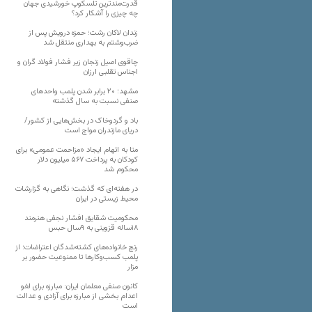
قدرت‌مندترین تلسکوپ خورشیدی جهان
چه چیزی را آشکار کرد؟
زندان لاکان رشت؛ حمزه درویش پس از
ضرب‌وشتم به بهداری منتقل شد
چاقوی اصیل زنجان زیر فشار فولاد گران و
اجناس تقلبی ارزان
مشهد؛ ۲۰ برابر شدن پلمب واحدهای
صنفی نسبت به سال گذشته
باد و گردوخاک در بخش‌هایی از کشور/
دریای مازندران مواج است
متا به اتهام ایجاد «مزاحمت عمومی» برای
کودکان به پرداخت ۵۶۷ میلیون دلار
محکوم شد
در هفته‌ای که گذشت؛ نگاهی به گزارشات
محیط زیستی در ایران
محکومیت شقایق افشار نجفی هنرمند
۱۸ساله قزوینی به ۹سال حبس
رنج خانواده‌های کشته‌شدگان اعتراضات؛ از
پلمب کسب‌وکارها تا ممنوعیت حضور بر
مزار
کانون صنفی معلمان ایران: مبارزه برای لغو
اعدام بخشی از مبارزه برای آزادی و عدالت
است