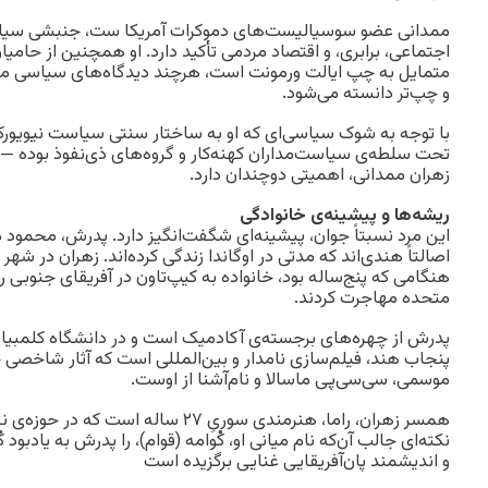
ممدانی عضو سوسیالیست‌های دموکرات آمریکا ست، جنبشی سیاس
اجتماعی، برابری، و اقتصاد مردمی تأکید دارد. او همچنین از حامی
متمایل به چپ‌ ایالت ورمونت است، هرچند دیدگاه‌های سیاسی ممدا
و چپ‌تر دانسته می‌شود.
با توجه به شوک سیاسی‌ای که او به ساختار سنتی سیاست نیویورک
تحت سلطه‌ی سیاست‌مداران کهنه‌کار و گروه‌های ذی‌نفوذ بوده — آ
زهران ممدانی، اهمیتی دوچندان دارد.
ریشه‌ها و پیشینه‌ی خانوادگی
این مرد نسبتاً جوان، پیشینه‌ای شگفت‌انگیز دارد. پدرش، محمود مم
اصالتاً هندی‌اند که مدتی در اوگاندا زندگی کرده‌اند. زهران در شهر ک
هنگامی که پنج‌ساله بود، خانواده به کیپ‌تاون در آفریقای جنوبی رف
متحده مهاجرت کردند.
پدرش از چهره‌های برجسته‌ی آکادمیک است و در دانشگاه کلمبی
پنجاب هند، فیلم‌سازی نامدار و بین‌المللی است که آثار شاخصی
موسمی‌، سی‌سی‌پی ماسالا و نام‌آشنا از اوست.
همسر زهران، راما، هنرمندی سوریِ ۲۷ ساله 
نکته‌ای جالب آن‌که نام میانی او، کْوامه (قوام)، را پدرش به یادبود
و اندیشمند پان‌آفریقایی غنایی برگزیده است