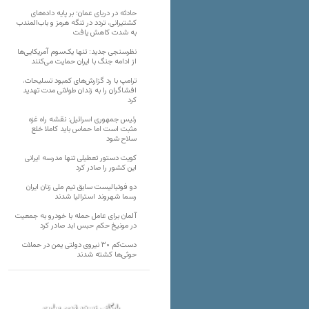
حادثه در دریای عمان؛ بر پایه داده‌های
کشتیرانی، تردد در تنگه هرمز و باب‌المندب
به شدت کاهش یافت
نظرسنجی جدید: تنها یک‌سوم آمریکایی‌ها
از ادامه جنگ با ایران حمایت می‌کنند
ترامپ با رد گزارش‌های کمبود تسلیحات،
افشاگران را به زندان طولانی مدت تهدید
کرد
رئیس‌ جمهوری اسرائیل: نقشه راه غزه
مثبت است اما حماس باید کاملا خلع
سلاح شود
کویت دستور تعطیلی تنها مدرسه ایرانی
این کشور را صادر کرد
دو فوتبالیست سابق تیم ملی زنان ایران
رسما شهروند استرالیا شدند
آلمان برای عامل حمله با خودرو به جمعیت
در مونیخ حکم حبس ابد صادر کرد
دست‌کم ۳۰ نیروی دولتی یمن در حملات
حوثی‌ها کشته شدند
بایگانی نسخه قدیم سایت