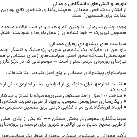
باورها و کنش‌های دانشگاهی و مدنی
از ابتکارات شاخص ممدانی، هم‌بنیان‌گذاری شاخه‌ی کالج بودوین
عدالت برای فلسطین” است.
وجود چنین سازمانی، با چنین نام و هدفی، در قلب ایالات متحده —
همچون نیویورک — خود نشانه‌ای از عمق باورها و شجاعت اخلاق
سیاست های پیشنهادیِ زهران ممدانی
برای من، در جایگاه یک برنامه‌ریز شهری، پژوهشگر و کنشگر اجتماع
امیدبخش است که محور اصلی سیاست‌های زهران ممدانی بر مس
نیازهای روزمره‌ی مردم استوار است — موضوعاتی که در مرکز کارزار ا
سیاستهای پیشنهادی ممدانی بر پنج اصل بنیادین بنا شده‌اند:
● تثبیت اجاره‌بها برای جلوگیری از افزایش بیشتر اجاره‌ی بیش از
نیویورک.
● ساخت ۲۰۰ هزار واحد مسکونی مقرون‌به‌صرفه با تمرکز بر ساکنان کم‌درآمد.
● رایگان‌سازی حمل‌ونقل عمومی، به‌ویژه از طریق تقویت شبکه‌ی ا
● ایجاد فروشگاه‌های مواد غذایی دولتی برای تضمین دسترسی مردم
سرمایه‌گذاری عمومی در بخش مسکن –– که یکی از ارکان اصلی
از طریق بسیج منابع مالی ایالتی و شهری برای توسعه‌ی پروژه‌ها
تأکید ممدانی بر مسئله‌ی مسکن، به‌ویژه از منظر یک سیاست‌مدا