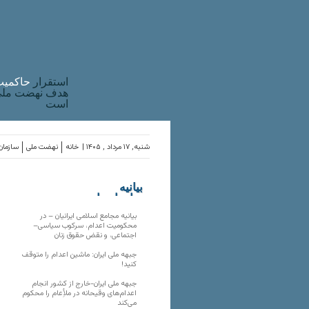
استقرار
حاکميت
هدف نهضت ملی 
است
شنبه, ۱۷ مرداد , ۱۴۰۵ |
خانه
نهضت ملی
سازمان‌
بیانیه
سازمان‌های
ملی
بیانیه مجامع اسلامی ایرانیان – در
محکومیت اعدام، سرکوب سیاسی–
اجتماعی، و نقض حقوق زنان
جبهه ملی ایران: ماشین اعدام را متوقف
کنید!
جبهه ملی ایران-خارج از کشور انجام
اعدام‌های وقیحانه در ملأِعام را محکوم
می‌کند