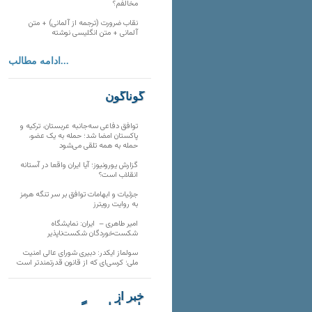
مخالفم؟
نقاب ضرورت (ترجمه از آلمانی) + متن
آلمانی + متن انگلیسی نوشته
ادامه مطالب...
گوناگون
توافق دفاعی سه‌جانبه عربستان، ترکیه و
پاکستان امضا شد؛ حمله به یک عضو،
حمله به همه تلقی می‌شود
گزارش یورونیوز؛ آیا ایران واقعا در آستانه
انقلاب است؟
جزئیات و ابهامات توافق بر سر تنگه هرمز
به روایت رویترز
امیر طاهری – ایران: نمایشگاه
شکست‌خوردگان شکست‌ناپذیر
سولماز ایکدر: دبیری شورای عالی امنیت
ملی؛ کرسی‌ای که از قانون قدرتمندتر است
خبر از
تارنماهای دیگر