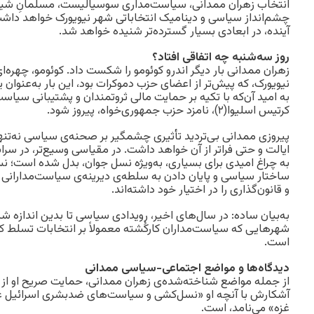
انتخاب زهران ممدانی، سیاست‌مداری سوسیالیست، مسلمانِ شیعه و
چشم‌انداز سیاسی و دینامیک انتخاباتی شهر نیویورک خواهد داشت، 
آینده، در ابعادی بسیار گسترده‌تر شنیده خواهد شد.
روز سه‌شنبه چه اتفاقی افتاد؟
زهران ممدانی بار دیگر اندرو کوئومو را شکست داد. کوئومو، چهره‌
نیویورک، که پیش‌تر از اعضای حزب دموکرات بود، این بار به‌عنوان
به امید آن‌که با تکیه بر حمایت مالی ثروتمندان و پشتیبانی سیاست‌
کرتیس اسلیوا(۲)، نامزد حزب جمهوری‌خواه، پیروز شود.
پیروزی ممدانی بی‌تردید تأثیری چشمگیر بر صحنه‌ی سیاسی نه‌تنها
ایالت و حتی فراتر از آن خواهد داشت. در مقیاسی وسیع‌تر، در سرا
به چراغ امیدی برای بسیاری، به‌ویژه نسل جوان، بدل شده است؛ نس
ساختار سیاسی و پایان دادن به سلطه‌ی دیرینه‌ی سیاست‌مداران
و قانون‌گذاری را در اختیار خود داشته‌اند.
به‌بیان ساده: در سال‌های اخیر، رویدادی سیاسی تا بدین اندازه شگف
شهرهایی که سیاست‌مداران کارکُشته معمولاً بر انتخابات تسلط کام
است.
دیدگاه‌ها و مواضع اجتماعی-سیاسی ممدانی
از جمله مواضع شناخته‌شده‌ی زهران ممدانی، حمایت صریح او ا
آشکارش با آنچه او «نسل‌کشی و سیاست‌های ضدبشری اسرائیل علی
غزه» می‌نامد، است.