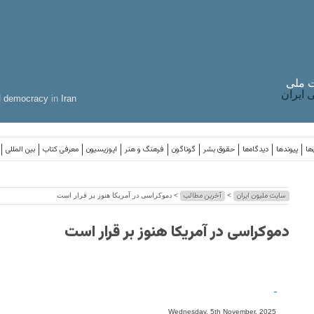
 ملی
ایران
d
democracy
in
Iran
ها
پیوندها
دیدگاه‌ها
حقوق بشر
گوناگون
فرهنگ و هنر
اپوزیسیون
معرفی کتاب
بین المللی
سایت ملیون ایران
آخرین مطالب
>
> دموکراسی در آمریکا هنوز بر قرار است
دموکراسی در آمریکا هنوز بر قرار است
-
Wednesday, 5th November, 2025