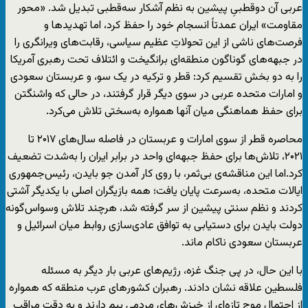
عربی آن دو‌قطبیِ پیشین به نظم آشکار سه‌قطبی تبدیل شد. «محور
مقاومت» ایران عمدتاً انسجام خود را حفظ کرد، اما تهدید‌ها و
فرصت‌های ناشی از این تحولاتِ عظیم سیاسی، رقابت‌های ویرانگری را
در جبهه‌های گوناگون منطقه‌ای برانگیخت و ائتلاف تحت رهبری آمریکا
را به دو بخش تقسیم کرد: قطر و ترکیه در یک سو، و عربستان سعودی
و امارات متحده عربی در سوی دیگر قرار گرفتند، در حالی که واشنگتن
برای حفظ هماهنگی میان آنها همواره به‌سختی تلاش می‌کرد.
محاصره قطر از سوی امارات و عربستان در فاصله سال‌های ۲۰۱۷ تا
۲۰۲۱، تلاش‌ها برای حفظ جبهه‌ای واحد در برابر ایران را به‌شدت تضعیف
کرد.اما این مناقشه‌ی بی‌ثمر، با روی کار آمدن جو بایدن، رئیس‌جمهوری
ایالات متحده، به‌سرعت پایان یافت؛ همه بازیگران اصلی با یکدیگر آشتی
کردند و نظم سنتی پیشین از سر گرفته شد، هرچند تلاش وسواس‌گونه
دولت بایدن برای دستیابی به توافق عادی‌سازی روابط میان اسرائیل و
عربستان سعودی ناکام ماند.
با این حال، در پی جنگ غزه، رژیم‌های عربی بار دیگر به مسئله
فلسطین علاقه نشان دادند. رهبران کشورهای عرب منطقه که همواره
از احتمال موج تازه‌ای از خیزش‌های مردمی بیم دارند و به ‌دقت مراقب