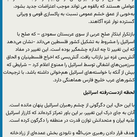
عواملی هستند که بالقوه‌ می تواند موجب اعتراضات جدید بشود،
به‌خوبی از عمق خشم عمومی نسبت به پاکسازی قومی و ویرانی
گسترده نوار غزه آگاهند.
بازتکرارِ ابتکارِ صلحِ عربی از سوی عربستان سعودی – که صلح با
اسرائیل را مشروط به تشکیل کشور فلسطین می‌داند -نشان می‌دهد
که این تغییر تا چه اندازه چشمگیر بوده است. این تغییر در مفاد
آتش‌بس غزه نیز بازتاب یافت. آتش‌بسی که اخراج فلسطینیان و الحاق
سرزمین‌های اشغالی توسط اسرائیل را ممنوع اعلام کرد – شرایطی که
بیش از آنکه با خواسته‌های اسرائیل هم‌خوانی داشته باشد، با ترجیحات
کشور‌های عرب خلیج فارس هماهنگی دارد.
لحظه ازدست‌رفته اسرائیل
با این حال، این دگرگونی از چشم رهبران اسرائیل پنهان مانده است.
آنان به‌ جای درک این تغییر، بر این باور تمرکز کرده‌اند که کارزار اسرائیل
علیه ایران و متحدانش توازن قدرت در منطقه را دگرگون کرده است.
هدف قرار دادن رهبری حزب‌الله و نابودی بخش عمده‌ای از زرادخانه