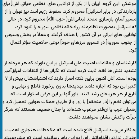
موشکی این گروه، ایران را از یکی از توانایی های نظامی حیاتی اش[ برای
بازدارندگی در برابر اسرائیل] محروم کرد. سقوط رژیم اسد نیز تهران را از
مسیر آسانِ بازسازی متحد لبنانی‌اش( حزب الله) محروم کرد، در حالی
که اسرائیل به‌صورت نظام‌مند زرادخانه نظامی سوریه را نابود کرد،
توانایی های ایرانی در آن کشور را هدف گرفت، و عملاً بر بخش وسیعی
از جنوب سوریه[ در آنسوی مرزهای خود] نوعی حاکمیت مؤثر اعمال
کرد.
کارشناسان و مقامات امنیت ملی اسرائیل بر این باورند که هر مرحله از
تشدید تنش‌ها فقط ثابت کرده است که نگرانی‌ها از انتقادات اغراق‌آمیز
بوده است. آنان اکنون براین نکته اصرار دارند که اشتباهشان پیش از ۷
اکتبر این بود که اجازه دادند تهدید‌ها بدون برخورد قاطع و نهایی و
فارغ از هر هزینه‌ای رشد کنند. باور آنها بر این فرض استوار است که
می‌توان نظم را [در منطقه] با زور و از طریق حملات هوایی تحمیل کرد و
رهبران عرب یا آن‌قدر مرعوب شده‌اند یا چنان ضعیف هستند که هرگز
جرأت واکنش نشان نخواهند داشت.
به نظر می‌رسد اسرائیل قانع شده است که ملاحظات هنجاری اهمیت
چندانی ندارند: اقداماتش او را به این باور رسانیده است که مشروعیت،