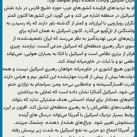
میان اسرائیل وایالات متحده دوام نخواهد آورد.
او به تردیدهای فزاینده کشور‌های عربِ حوزه خلیج فارس در باره نقش
اسرائیل در منطقه اشاره می کند و می گوید: این کشور‌ها اکنون کمتر
نگران رویارویی با ایران‌اند و کمتر از گذشته باور دارند که راه رسیدن به
واشنگتن از تل‌آویو می‌گذرد. اکنون اسرائیل به همان اندازه برای
رژیم‌های عربی تهدیدآمیز به نظر می‌رسد که ایرانِ تضعیف‌شده؛ از
سوی دیگر رهبری منطقه‌ای که اسرائیل مدعی آنست، نیازمند چیزی
فراتر از برتری نظامی است و اسرائیل با اتکا به بمباران هوایی، نمی‌تواند
نظمی نو و با ثبات در خاورمیانه ایجاد کند.
اکنون هیچ کشوری در خاورمیانه خواهان رهبری اسرائیل نیست و همه
دولت‌ها بیش از پیش از قدرت مهارنشده این کشور بیم و هراس دارند.
قدرت افسارگسیخته و جاه‌طلبی بی‌حد ‌و‌مرز سرانجام به تراژدی ختم
می شود. اسرائیل آشکارا نشان داده است که تمایلی به برداشتن
گام‌های معنادار برای ایجاد احساس هدف مشترکی ندارد که بتواند
موفقیت‌های نظامی‌اش را به رهبری منطقه‌ای تبدیل کند. افزون بر این،
روابط بسیار نزدیک اسرائیل با آمریکا می‌تواند درسال های آینده
دستخوش تغییر شود. چراغ‌های هشدار دهنده، چشمک میزنند.
در آمریکا اجماع دو حزبی به نفع اسرائیل به شدت زیر پرسش رفته