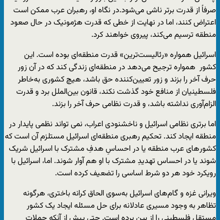
صرفاً از قدرت برتر ناشی می‌شود.در نگاه او، رهبران عرب ممکن است
اعتراض کنند، اما در نهایت از خطی که قدرت هژمونیک در حال صعود
منطقه ترسیم می‌کند، پیروی خواهند کرد.
اسرائیل همواره «رئالیست‌ترین» قدرت منطقه‌ای بوده است. این
کشور همواره ترجیح می‌دهد در منطقه‌ای زندگی کند که در آن زور
حرف آخر را بزند و زور تعیین‌کننده حق باشد، هیچ کشوری به‌خاطر
فلسطینیان از منافع خود گذشت نکند، قانون بین‌الملل برد و قدرت
الزام‌آوری نداشته باشد، و قدرت نظامی حرف آخر را بزند.
اما برتری نظامی اسرائیل و ناخشنودی اعراب، نمی تواند نظمی پایدار در
منطقه ایجاد کند. تحکیم رهبری منطقه‌ای اسرائیل مستلزم آن است که
کشور‌های عرب منطقه یا در احساسِ هدفِ مشترک با اسرائیل شریک
شوند یا در احساس تهدیدِ مشترک با او هم آوار شوند. اما، اسرائیل با
رویکرد خود هر دو شرط اساسی را تضعیف کرده است.
ویرانی غزه و گام‌های اسرائیل به‌سوی الحاق کرانه باختری، هرگونه
تظاهر به وجود مسیری عادلانه برای حل مسئله ایجاد یک کشور
مستقل فلسطینی را از بین برده است. حتی پیش از آنکه حملات