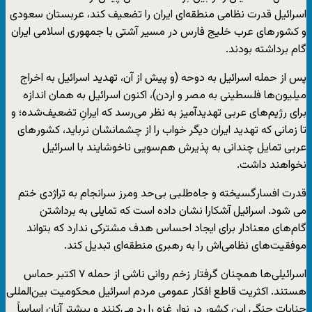
اسرائیل قدرت نظامی منطقه‌ای ایران را تضعیف کند، عربستان سعودی
و کشور‌های عرب خلیج فارس در مسیر آشتی با جمهوری اسلامی ایران
گام برداشته بودند.
پس از حمله اسرائیل به دوحه (و پیش از آن، تهدید اسرائیل به اخراج
میلیون‌ها فلسطینی به مصر و اردن)، اکنون اسرائیل به همان اندازه
برای رژیم‌های عربی تهدیدآمیز به نظر می‌رسد که ایرانِ تضعیف‌شده؛ و
تا زمانی که تهدید ایران دیگر خواب را از چشمانشان نرباید، کشور‌های
عربی تمایل چندانی به پذیرش هم‌سویی ناخوشایند با اسرائیل
نخواهند داشت.
قدرت افسارگسیخته و جاه‌طلبی بی‌حد ‌و‌مرز سرانجام به تراژدی ختم
می شود. اسرائیل آشکارا نشان داده است که تمایلی به برداشتن
گام‌های معنادار برای ایجاد احساس هدف مشترکی ندارد که بتواند
موفقیت‌های نظامی‌اش را به رهبری منطقه‌ای تبدیل کند.
اسرائیلی‌ها همچنان گرفتار زخم روانی ناشی از حمله ۷ اکتبر حماس
هستند. اکثریت قاطع افکار عمومی مردم اسرائیل محکومیت بین‌المللی
جنایات جنگی این کشور در نوار غزه را رد می‌کنند و بیشتر آنان اساساً