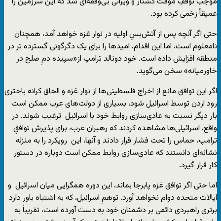
موجب توقفِ موقت کشتار و ویرانی بی‌وقفه‌ای شد که این سرزمین را
عمیقاً زخمی کرده بود.
حتی اگر آنچه پس از آتش‌بسِ اولیه در نوار غزه خواهد آمد، همچنان
نامعلوم است، اما این اقدام، امید‌ها را برای یک دگرگونی گسترده‌ تر در
منطقه افزایش داده است. خود دونالد ترامپ از«سپیده دمِ صلح در
خاورمیانه» سخن می‌گوید.
اگر این توافق مانع از اخراج فلسطینی‌ها از نوار غزه و الحاق کرانه باختری
رود اردن توسط اسرائیل شود، بسیاری از دولت‌های عرب ممکن است
بار دیگر نسبت به عادی‌سازی روابط خود با اسرائیل ترغیب شوند. در
واقع، اسرائیلی‌ها مشاهده کردند که رهبران عرب، برای پذیرش توافقِ
ترامپ، حماس را تحت فشار قرار دادند و آنها، این رویکرد را به منزله
نشانه‌ای دانستند که عادی‌سازی روابط ممکن است دوباره در دستور
کار قرار گیرد.
اما حتی اگر توافق غزه پابرجا بماند، این دوره همگرایی میان اسرائیل و
ایالات متحده دوام نخواهد آورد. توهمِ اسرائیل، که به اشتباه باور دارد
برتری راهبردی دائمی بر دشمنان خود به ‌دست آورده است، تقریباً به