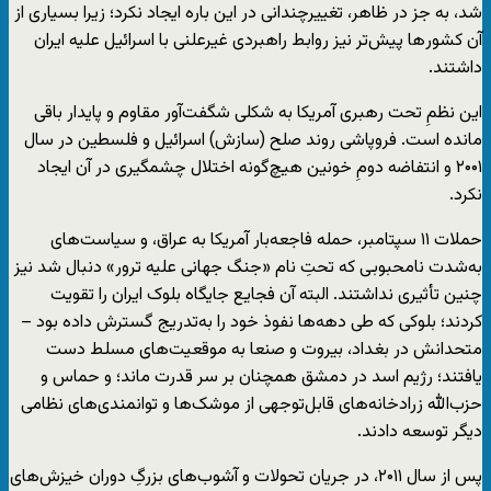
شد، به جز در ظاهر، تغییرچندانی در این باره ایجاد نکرد؛ زیرا بسیاری از
آن کشور‌ها پیش‌تر نیز روابط راهبردی غیرعلنی با اسرائیل علیه ایران
داشتند.
این نظمِ تحت رهبری آمریکا به شکلی شگفت‌آور مقاوم و پایدار باقی
مانده است. فروپاشی روند صلح (سازش) اسرائیل و فلسطین در سال
۲۰۰۱ و انتفاضه دومِ خونین هیچ‌گونه اختلال چشمگیری در آن ایجاد
نکرد.
حملات ۱۱ سپتامبر، حمله فاجعه‌بار آمریکا به عراق، و سیاست‌های
به‌شدت نامحبوبی که تحتِ نام «جنگ جهانی علیه ترور» دنبال شد نیز
چنین تأثیری نداشتند. البته آن فجایع جایگاه بلوک ایران را تقویت
کردند؛ بلوکی که طی دهه‌ها نفوذ خود را به‌تدریج گسترش داده بود –
متحدانش در بغداد، بیروت و صنعا به موقعیت‌های مسلط دست
یافتند؛ رژیم اسد در دمشق همچنان بر سر قدرت ماند؛ و حماس و
حزب‌الله زرادخانه‌های قابل‌توجهی از موشک‌ها و توانمندی‌های نظامی
دیگر توسعه دادند.
پس از سال ۲۰۱۱، در جریان تحولات و آشوب‌های بزرگِ دوران خیزش‌های