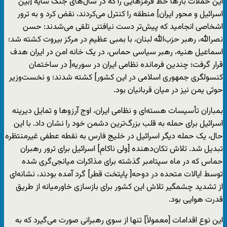
این حملات بار‌ها خط قرمزهایی را که در سال‌های جنگ سایه [بین
اسرائیل و محور ایران]‌ منطقه را کنترل می‌کردند، نقض کرد و به ترور
اشخاصی انجامید که پیش‌تر دست ‌نیافتنی تلقی می‌شدند: حسن
نصرالله، رهبر حزب‌الله لبنان، با بمبی عظیم در مرکز بیروت کشته شد؛
اسماعیل هنیه، رهبر سیاسی حماس، در یک خانه امن در ایران هدف
قرار گرفت؛ چندین فرمانده نظامی ایران در سوریه[ در ساختمان
کنسولگری جمهوری اسلامی در این کشور] کشته شدند؛ و نخست‌وزیر
حوثی یمن نیز در میان قربانیان بود.
بمباران تأسیسات هسته‌ای و نظامی ایران، اوج آرزوها و تمایل دیرینه
اسرائیل برای حمله به قلب بزرگ‌ترین دشمن خود را نشان داد. با این
حال، یک حمله دیگر اسرائیل در خلیج فارس به نقطه عطفی غیرمنتظره
تبدیل شد. تلاش تکان‌دهنده [ولی ناکامِ] اسرائیل برای ترور رهبران
حماس که در ماه سپتامبر گذشته برای مذاکرات میانجی‌گری ‌شده
توسط ایالات متحده در دوحه[ پایتخت قطر] گرد آمده بودند، نشانه‌ای
از تشدید چشمگیر تلاش این کشور برای بازسازی خاورمیانه از طریق
قدرت هوایی بود.
این نوع اقدامات [معمولاً] تنها از سوی رهبرانی صورت می‌گیرد که به