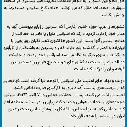
‌طور قطع این کشور را به انجام اقدامات تحریک‌ آمیز بیشتری در منطقه
سوق می دهد. اقداماتی که می توانند اهداف کاخ سفید را مستقیماً به
چالش بکشند.
کشور‌های عربِ حوزه خلیج [فارس] که اسرائیل رؤیای پیوستن آنها به
مدار خود را دارد، تردید دارند که اسرائیل مایل یا قادر به حفاظت از
منافع اساسی آنها باشد. این کشور‌ها اکنون کمتر نگران رویارویی با
ایران‌اند و کمتر از گذشته باور دارند که راه رسیدن به واشنگتن از تل‌آویو
می‌گذرد. از سوی دیگر به نظر می‌رسد اسرائیل عمق روابط و تمایلات
دونالد ترامپ نسبت به کشور‌های عرب خلیج فارس را دست پایین
گرفته و آن را درک نکرده است.
دولت و نهاد های امنیت ملی اسرائیل را توهم فرا گرفته است.نهاد‌هایی
که از فرصت‌های بدست آمده برای به ‌کارگیری قدرت نظامی کشور
احساس لذت می کنند. پس از حملات حماس در ۷ اکتبر ۲۰۲۳، اسرائیل
مجموعه‌ای از حملات هوایی و مداخلات پیاپی را در سراسر منطقه آغاز
کرد. حملاتی که نه ‌تنها حماس، بلکه کلِ نیروهای نیابتی تحت رهبری
ایران در منطقه را هدف قرار داد.