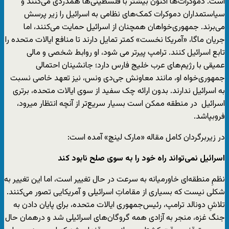
است. دموکرات‌ها اکنون بیشتر با فلسطینی‌ها همدردی می‌کنند و
سیاستمداران دموکرات کمک‌های نظامی به اسرائیل را زیر پرسش
می‌برند. جمهوری‌خواهان همچنان از اسرائیل حمایت می‌کنند، اما
جریان ماگا، «آمریکا نخست» کمتر تمایل دارند تا منافع ایالات متحده را
تابع اسرائیل کنند. ترامپ پیرتر می شود، او روابط شخصی و مالی
عمیقی با رژیم‌های عرب خلیج فارس دارد؛ جانشینان احتمالی
جمهوری‌خواه او، مانند معاونش جی‌دی ونس، نیز تعهد خاصی نسبت
به اسرائیل ندارند. بدون ارائه چک سفید از سوی ایالات متحده، برتری
اسرائیل در منطقه ممکن است بسیار سریع‌تر از آنچه انتظار میرود،
فروبپاشد.
در زیربرگردان کامل مقاله «مارک لینچ» آمده است:
اسرائیل نمی‌تواند راه خود را به سوی صلح نابود کند
نظمِ منطقه‌ای خاورمیانه به ‌سرعت در حال تغییر است، اما این تغییر به
شکلی نیست که بسیاری از مقاماتِ اسرائیلی و آمریکایی تصور می‌کنند.
تلاشِ دونالد ترامپ، رئیس‌جمهوری ایالات متحده، برای پایان دادن به
جنگ غزه، منجر به آزادی همه گروگان‌های اسرائیلی شد و درهمان حال