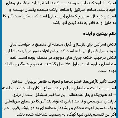
آمریکا را نابود کند، ابراز خرسندی می‌کنند. اما آنها باید مراقب آرزو‌های
خود باشند. منافع اسرائیل با منافع ایالات متحده یکسان نیست و
اسرائیل در حال صدور چک‌های [بی محلی] است که ممکن است آمریکا
نه مایل و نه قادر به نقد کردن آنها باشد.
نظمِ پیشین و آینده
تلاش اسرائیل برای بازسازی مُدِل منطقه ای منطبق با خواست های
خود بسیار فراتر از آن رفته است که بیشتر افراد تصور می‌کردند، اما این
تلاش درجهتِ خلاف جریان‌های موجود در منطقه بوده است. نظم
منطقه‌ای خاورمیانه در طول ۳۵ سال گذشته به‌ نحو چشمگیری باثبات
بوده است.
تحت تأثیر ناآرامی‌ها، خشونت‌ها و تحولات ظاهراً بی‌پایان، ساختار
اساسی سیاست منطقه‌ای تنها در چند مقطع امکان بالقوه تغییر داشته
– که هیچ‌یک پایدار نمانده‌اند. این ساختار متشکل است از برتری
ناپایدار، غیرمردمی و تا حد زیادی ناخوشایند آمریکا در سطح بین‌المللی،
و یک تقسیم قدرت محکم و ریشه‌دارِ منطقه ای به دو بلوک رقیب، حتی
اگر این تقسیم‌بندی تنها گهگاه به رسمیت شناخته شده باشد.