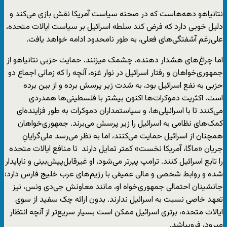
نتانیاهو دهه‌هاست که در صحنه سیاست آمریکا نقش بازی می‌کند و
دلیل خوبی دارد که فرض کند سلطه اسرائیل بر سیاست ایالات متحده،
علی‌رغم آشفتگی‌های فعلی، به طور نامحدود ادامه خواهد یافت.
اما چراغ‌های هشدار دهنده، چشمک میزنند. حمایت حزبی نتانیاهو از
جمهوری‌خواهان و رفتار اسرائیل در نوار غزه، آنچه را که زمانی اجماع دو
حزبی به نفع اسرائیل بود، به شدت زیر پرسش برده و از بین برده
است. اکثریت دموکرات‌ها اکنون بیشتر با فلسطینی‌ها همدردی
می‌کنند تا با اسرائیلی‌ها، و سیاستمداران دموکرات به طور فزاینده‌ای
کمک‌های نظامی به اسرائیل را زیر پرسش می‌برند. جمهوری‌خواهان
همچنان از اسرائیل حمایت می‌کنند، اما به نظر می‌رسد ملی‌گرایانِ
جریان «ماگا، آمریکا نخست» کمتر تمایل دارند تا منافع ایالات متحده
را تابع اسرائیل کنند. ترامپ پیرتر می‌شود، او غیرقابل‌پیش‌بینی و ناپایدار
شده و روابط شخصی و مالی عمیقی با رژیم‌های عرب خلیج فارس دارد؛
جانشینان احتمالی جمهوری‌خواه او، مانند معاونش جی‌دی ونس، نیز
تعهد خاصی نسبت به اسرائیل ندارند. بدون ارائه چک سفید از سوی
ایالات متحده، برتری اسرائیل ممکن است بسیار سریع‌تر از آنچه انتظار
میرود، فروبپاشد.