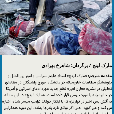
مارک لینچ / برگردان: شاهرخ بهزادی
مقدمه مترجم:
«مارک لینچ» استادِ علوم سیاسی و امور بین‌الملل و
پژوهشگر مطالعات خاورمیانه در دانشگاه جورج واشنگتن در مقاله‌ای
تحلیلی در نشریه «فارن افرز» نظمِ جدید مورد ادعای اسرائیل و آمریکا
در خاورمیانه را مورد بررسی قرار داده است. «مارک لینچ» در این مقاله
به آتش بس اخیر در نوارغزه که با ابتکار دونالد ترامپ میسر شده، اشاره
می کند و می گوید: حتی اگر توافق غزه پابرجا بماند، این دوره همگرایی