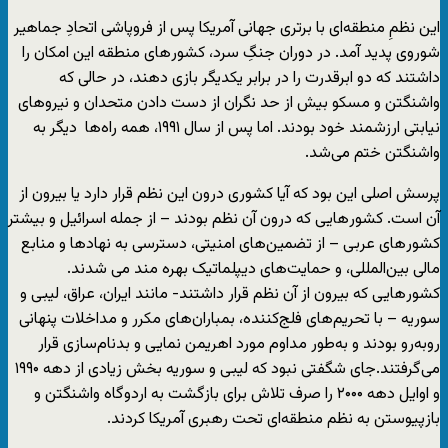
این نظمِ منطقه‌ای با برتری جهانی آمریکا پس از فروپاشی اتحادِ جماهیر
شوروی پدید آمد. در دوران جنگِ سرد، کشور‌های منطقه این امکان را
داشتند که دو ابرقدرت را در برابر یکدیگر بازی دهند، در حالی که
واشنگتن و مسکو بیش از حد نگران از دست دادن متحدان و نیرو‌های
نیابتی ارزشمند خود بودند. اما پس از سال ۱۹۹۱، همه راه‌ها دیگر به
واشنگتن ختم می‌شد.
پرسش اصلی این بود که آیا کشور‌ی درون این نظم قرار دارد یا بیرون از
آن است. کشور‌هایی که درون آن نظم بودند – از جمله اسرائیل و بیشتر
کشور‌های عربی – از تضمین‌های امنیتی، دسترسی به نهاد‌ها و منابع
مالی بین‌المللی، و حمایت‌های دیپلماتیک بهره ‌مند می شدند.
کشور‌هایی که بیرون از آن نظم قرار داشتند- مانند ایران، عراق، لیبی و
سوریه – با تحریم‌های فلج‌کننده، بمباران‌های مکرر و مداخلات پنهانی
روبه‌رو بودند و به‌طور مداوم مورد اهریمن ‌نمایی و بدنام‌سازی قرار
می‌گرفتند.جای شگفتی نبود که لیبی و سوریه بخش زیادی از دهه ۱۹۹۰
و اوایل دهه ۲۰۰۰ را صرف تلاش برای بازگشت به اردوگاه واشنگتن و
بازپیوستن به نظم منطقه‌ای تحت رهبری آمریکا کردند.