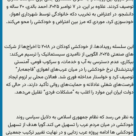
توصیف کردند. علاوه بر این، در ۷ نوامبر ۲۰۲۵، احمد بالدی، ۲۰ ساله و
دانشجو، در اعتراض به تخریب دکه خانوادگی توسط شهرداری اهواز،
خودسوزی کرد، موردی که مرز بین اعتراض و خودکشی را محو می‌کند.
این سلسله رویدادها، از خودکشی کودکان در ۲۰۱۸ تا اخراج‌ها از شركت
هاى صنعتی ۲۰۲۵، الگویی از ناامیدی سیستماتیک را ترسیم می‌کند:
بیکاری، عدم دسترسی به آب و خدمات، و سرکوب قومی. آمنستی
اینترنشنال نرخ خودکشی را در میان عرب‌های اهوازی “فاجعه‌بار”
توصیف کرد و خواستار مداخله فوری شد. فعالان محلی بر لزوم ایجاد
فرصت‌های شغلی عادلانه و حمایت‌های روانی تأکید دارند، در حالی که
دولت ایران این موارد را اغلب به “مشکلات فردی” تقلیل می‌دهد.
به نظر مى رسد كه نظام جمهورى اسلامى به دلايل سياسى روند
خودكشى در میان مردم عرب را تسهیل می کند.گویا هدف از تسهیل
خودکشی ها ادامه پرو‌‌ژه عرب زدایی و در نهايت تغییر ترکیب جمعیتی