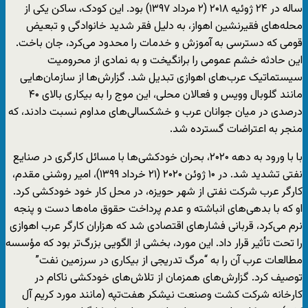
ساله در ۲۴ ژوئیه ۲۰۱۸ (۲ مرداد ۱۳۹۷) بود. این کودک، ساکن یکی از
محله‌های فقیرنشین اهواز، به دلیل فقر شدید خانوادگی و تبعیض
قومی که دسترسی به آموزش و خدمات را محدود می‌کرد، جان باخت.
این حادثه خشم عمومی را برانگیخت و به نمادی از محرومیت
سیستماتیک عرب‌های اهوازی تبدیل شد. گزارش‌ها از سازمان‌هایی
مانند گلوبال وویس و فعالان محلی، این موج را به بیکاری بالای ۴۰
درصدی در میان جوانان عرب و خشکسالی‌های مداوم نسبت دادند، که
منجر به اعتراضات گسترده شد.
با با ورود به دهه ۲۰۲۰، بحران خودکشی‌ها با مسائل کارگری در صنایع
نفتی تشدید شد. در ۱۰ ژوئن ۲۰۲۰ (۲۱ خرداد ۱۳۹۹)، امیر روشنی مقدم،
کارگر عرب شرکت نفتی از شهر حویزه، در محل کار خود خودکشی کرد.
او که با بدهی‌های انباشته و عدم پرداخت حقوق ماه‌ها دست و پنجه
نرم می‌کرد، قربانی فشارهای اقتصادی شد که هزاران کارگر عرب اهوازی
را تحت تأثیر قرار داد. این مورد، بخشی از الگویی بزرگ‌تر بود که مؤسسه
مطالعات عرب آن را به “مرگ تدریجی از بیکاری در سرزمین نفت”
توصیف کرد. گزارش‌های همزمان از تلاش‌های خودکشی ناکام در
كارخانه شركت كشت وصنعت نيشكر هفت‌تپه (مانند مورد کریم آل