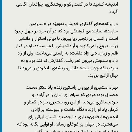
انديشه كشيد تا در گفت‌وگو و روشنگری، چراغدان آگاهی
گردد
در برنامه‌های گفتاری خويش، به‌ويژه در «سرزمين
جاويد»، نماينده‌ی فرهنگی بود كه در آن خرد بر جهل چيره
است و انسان بر زنجير ريا پيروز. با بيانی استوار و دانشی
ژرف، دروغ را می‌كاويد و آزادانديشی را می‌ستاود. او در كنار
قلم و زبان، دلی آزاد داشت؛ به راستی می‌تاخت، ولی از راه
داد و سنجش بيرون نمی‌رفت. گفتارش نه تند بود و نه
سرد، بلكه چون تيشه‌ دانايی، ريشه‌ی نابخردی را می‌زد تا
نهال آزادی برويد.
بهرام مشيری از پيروان راستين زنده یاد دكتر محمد
مصدق بود؛ مردی كه سرافرازی ايران را در آزادی و
مردم‌سالاری می‌ديد. از اين رو، مشيری نيز در گفتار و
كردار، ياد او را زنده نگاه داشت و پيوسته بر آزادی
انجمن‌ها، قانون‌مداری و ارجمندی انسان ايرانی پای
می‌فشرد. در جهان پر غوغای رسانه، او آوايی يگانه بود كه
نه از برای مزد، بلكه از درد ميهن سخن می‌گفت.