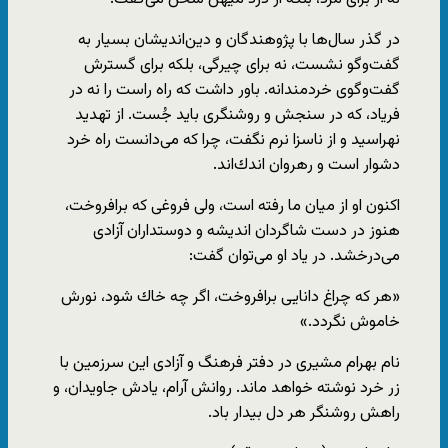
در گذر سال‌ها با پژوهندگان و دين‌انديشان بسيار به
گفت‌وگو نشست، نه برای چيرگی، بلكه برای گسترش
گفت‌وگوی خردمندانه. باور داشت كه راه راست را نه در
فرياد، كه در سنجش و روشنگری بايد جُست. از تهديد
نهراسيد و از ناسزا نرم نگفت، چرا كه می‌دانست راه خرد
دشوار است و رهروان اندك‌اند.
اكنون او از ميان ما رفته است، ولی فروغی كه برافروخت،
هنوز در دست شاگردان انديشه و دوستداران آزادی
می‌درخشد. در ياد او می‌توان گفت:
«هر كه چراغ دانايی برافروخت، اگر چه خاك شود، نورش
خاموش نگردد.»
نام بهرام مشيری در دفتر فرهنگ و آزادی اين سرزمين با
زر خرد نوشته خواهد ماند. روانش آرام، يادش جاويدان، و
راهش روشنگر هر دل بيدار باد.