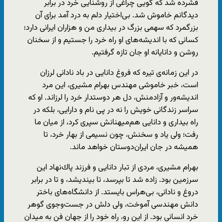
فشرده شد كه گويی چراغی از روشنايی خرد در برابر
ديدگانم خاموش شد. بی‌اختيار دلم به درد آمد برای آن
بزرگمرد كه سهمی بزرگ در بيداری من و هزاران ايرانی دارد؛
كسانی كه با انديشه‌های او راه خرد را جستيم و از سخنان
روشن و دانايانه‌ او جان تازه گرفتيم.
در اين زمانه‌ی تيره كه فروغ دانايی در باد نادانی لرزان
است، خبر خاموشی مهندس بهرام مشيری، اين مرد
انديشه‌ور و آزادمنش، دل هر دوستدار خرد را لرزاند. او كه
سراسر زندگانی خويش را نه در پی نام و دارايی، بلكه در
راه بيداری و دانايی هم‌ميهنانش سپری كرد، از ميان ما
رفت؛ ولی ياد و سخنش، چون نسيمی از بهار خرد، تا
هميشه در جان ايران‌دوستان خواهد ماند.
بهرام مشيری، مردی از تبار دانايی و فرزند پاك‌نهاد اين
سرزمين بود. زاده شد تا بپرسد، تا بينديشد، و تا در برابر
دروغ و نادانی، بی‌هراس بايستد. از دانشگاه‌های باختر
دانش مهندسی آموخت، ولی دلش در جست‌وجوی گوهر
خرد انسانی بود. از اين رو، راه خود را از جهان فن به ميدان