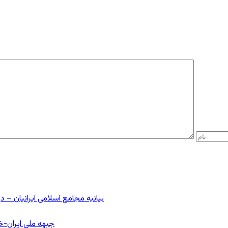
بیانیه مجامع اسلامی ایرانیان 
جبهه ملی ایران-خا