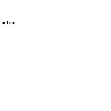
y
in
Iran