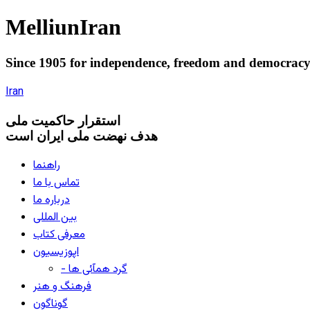
Melliun
Iran
Since 1905 for
independence
,
freedom
and
democrac
Iran
استقرار
حاکميت ملی
هدف نهضت ملی ایران است
راهنما
تماس با ما
درباره ما
بین المللی
معرفی کتاب
اپوزیسیون
- گرد همآئی ها
فرهنگ و هنر
گوناگون