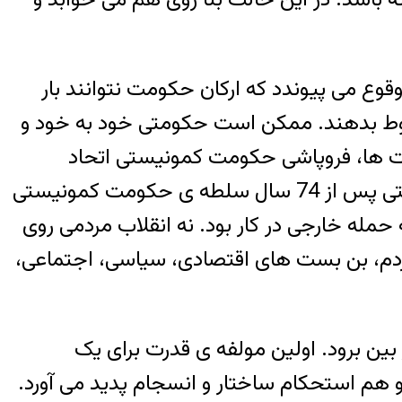
وع می پیوندد که ارکان حکومت نتوانند بار
قوط بدهند. ممکن است حکومتی خود به خود و
ومت ها، فروپاشی حکومت کمونیستی اتحاد
جماهیر شوروی سوسیالیستی است. در تاریخ 26 دسامبر 1991 اتحاد جماهیر شوروی سوسیالیستی پس از 74 سال سلطه ی حکومت کمونیستی
مله خارجی در کار بود. نه انقلاب مردمی روی
ردم، بن بست های اقتصادی، سیاسی، اجتماعی،
ین برود. اولین مولفه ی قدرت برای یک
م استحکام ساختار و انسجام پدید می آورد.