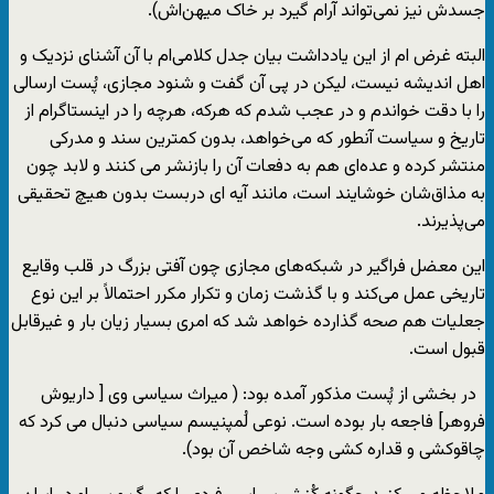
جسدش نیز نمی‌تواند آرام گیرد بر خاک میهن‌اش).
البته غرض ام از این یادداشت بیان جدل کلامی‌ام با آن آشنای نزدیک و
اهل اندیشه نیست، لیکن در پی آن گفت و شنود مجازی، پُست ارسالی
را با دقت خواندم و در عجب شدم که هرکه، هرچه را در اینستاگرام از
تاریخ و سیاست آنطور که می‌خواهد، بدون کمترین سند و مدرکی
منتشر کرده و عده‌ای هم به دفعات آن را بازنشر می کنند و لابد چون
به مذاق‌شان خوشایند است، مانند آیه ای دربست بدون هیچ تحقیقی
می‌پذیرند.
این معضل فراگیر در شبکه‌های مجازی چون آفتی بزرگ در قلب وقایع
تاریخی عمل می‌کند و با گذشت زمان و تکرار مکرر احتمالاً بر این نوع
جعلیات هم صحه گذارده خواهد شد که امری بسیار زیان بار و غیرقابل
قبول است.
در بخشی از پُست مذکور آمده بود: ( میراث سیاسی وی [ داریوش
فروهر] فاجعه بار بوده است. نوعی لُمپنیسم سیاسی دنبال می کرد که
چاقوکشی و قداره کشی وجه شاخص آن بود).