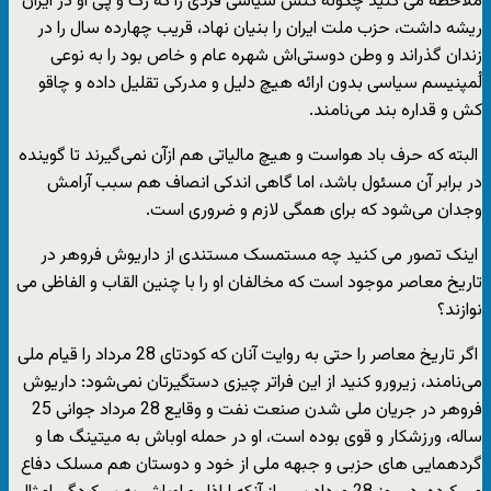
ملاحظه می کنید چگونه کُنش سیاسی فردی را که رگ و پی او در ایران
ریشه داشت، حزب ملت ایران را بنیان نهاد، قریب چهارده سال را در
زندان گذراند و وطن دوستی‌اش شهره عام و خاص بود را به نوعی
لُمپنیسم سیاسی بدون ارائه هیچ دلیل و مدرکی تقلیل داده و چاقو
کش و قداره بند می‌نامند.
البته که حرف باد هواست و هیچ مالیاتی هم ازآن نمی‌گیرند تا گوینده
در برابر آن مسئول باشد، اما گاهی اندکی انصاف هم سبب آرامش
وجدان می‌شود که برای همگی لازم و ضروری است.
اینک تصور می کنید چه مستمسک مستندی از داریوش فروهر در
تاریخ معاصر موجود است که مخالفان او را با چنین القاب و الفاظی می
نوازند؟
اگر تاریخ معاصر را حتی به روایت آنان که کودتای 28 مرداد را قیام ملی
می‌نامند، زیرورو کنید از این فراتر چیزی دستگیرتان نمی‌شود: داریوش
فروهر در جریان ملی شدن صنعت نفت و وقایع 28 مرداد جوانی 25
ساله، ورزشکار و قوی بوده است، او در حمله اوباش به میتینگ ها و
گردهمایی های حزبی و جبهه ملی از خود و دوستان هم مسلک دفاع