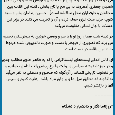
می کرده، در روز 28 مرداد پس از آنکه اراذل و اوباش به سرکردگی امثال
شعبان جعفری [معروف به بی مخ یا تاج بخش ، البته این القاب بین
مخالفان و طرفداران محل مناقشه است] ، حسین رمضان یخی و ….به
کلوپ حزب ملت ایران حمله کرده و آن را تخریب می کنند در برابر این
حملات با جان‌فشانی مقاومت می‌کند .
در نیمه شب همان روز او را با سر و وضعی خونین به بیمارستان نجمیه
می برند که تصویری از فروهر با دست و صورت باندپیچی شده مربوط
به همین واقعه در دست است.
ای کاش اندکی پُست‌های اینستاگرامی را که به ظاهر حاوی مطالب جدی
و در حوزه اندیشه سیاسی و روایت وقایع پیشین‌اند با تأمل بخوانیم و
در قضاوت تاریخی انصاف را آن‌گونه که صحیح و منطقی به نظر می‌آید
نه آنگونه که مطابق میل ما و بر وفق مراد باشد، رعایت کنیم و سپس
آنها را بازنشر کنیم.
——————
*روزنامه‌نگار و دانشیار دانشگاه