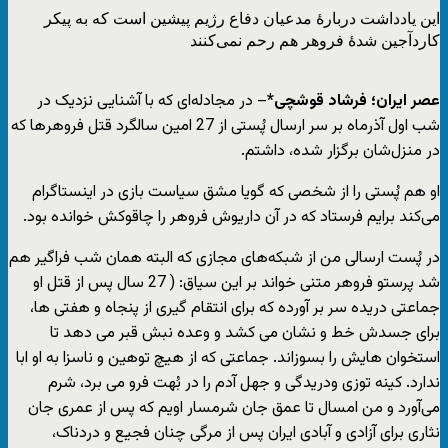
این یادداشت دربارۀ مدعیان دفاع رژیم پیشین است که به پیکر
کاردآجین شدۀ فروهر هم رحم نمی‌کنند
عصر ایران؛ فرشاد قوشچی*
– در مجادله‌ای که با آشنایی نزدیک در
شب اول آذرماه بر سر ارسال پُستی از 27 امین سالگرد قتل فروهر‌ها که
در منزل‌شان برگزار شده، داشتم.
او هم پُستی را از شخصی که گویا مشق سیاست بازی در اینستاگرام
می‌کند برایم فرستاد که در آن داریوش فروهر را چاقوکش خوانده بود.
در پُست ارسالی من از شبکه‌های مجازی که البته همان شب فراگیر هم
شد پرستو فروهر متنی خواند بر این سیاق: ( 27 سال پس از قتل او
جماعتی دریده سر بر آورده که برای انتقام گیری از پنجاه و هفتی ها،
برای جسدش خط و نشان می کشد و وعده نبش قبر می دهد تا
استخوان هایش را بسوزاند. جماعتی که از هیچ توهین و ناسزا به او ابا
ندارد. کینه توزی ودریدگی و جهل آدم را در بُهت فرو می برد، شرم
می‌آورد و من امسال تا عمق جان شرمسار اویم که پس از عمری جان
نثاری برای آزادی و آبادی ایران پس از مرگی چنان فجیع و دردناک،