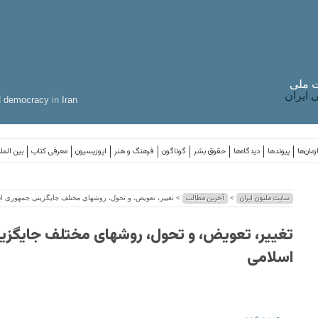
 ملی
ایران
d
democracy
in
Iran
مان‌ها
پیوندها
دیدگاه‌ها
حقوق بشر
گوناگون
فرهنگ و هنر
اپوزیسیون
معرفی کتاب
بین المل
سایت ملیون ایران
آخرین مطالب
>
> تغییر، تعویض، و تحول، روشهای مختلف جایگزینی جمهوری ا
تغییر، تعویض، و تحول، روشهای مختلف جایگزی
اسلامی