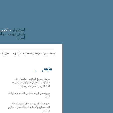
استقرار
حاکميت
هدف نهضت ملی 
است
پنجشنبه, ۱۵ مرداد , ۱۴۰۵ |
خانه
نهضت ملی
ساز
بیانیه
سازمان‌های
ملی
بیانیه مجامع اسلامی ایرانیان – در
محکومیت اعدام، سرکوب سیاسی–
اجتماعی، و نقض حقوق زنان
جبهه ملی ایران: ماشین اعدام را متوقف
کنید!
جبهه ملی ایران-خارج از کشور انجام
اعدام‌های وقیحانه در ملأِعام را محکوم
می‌کند