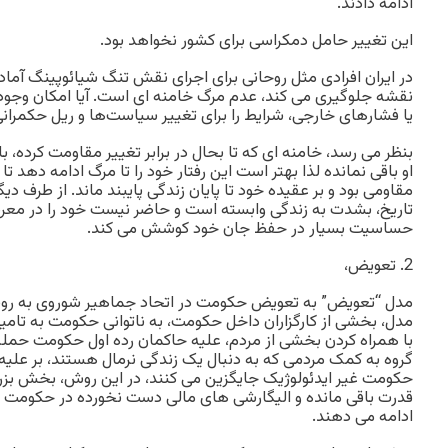
ادامه دادند.
این تغییر حامل دمکراسی برای کشور نخواهد بود.
در ایران افرادی مثل روحانی برای اجرای نقش تنگ شیائوپینگ آماده
نقشه جلوگیری می کند، عدم مرگ خامنه ای است. آیا امکان وجود
یا فشارهای خارجی، شرایط را برای تغییر سیاست‌ها و ریل حکمرانی
بنظر می رسد، خامنه ای که تا بحال در برابر تغییر مقاومت کرده، ب
او باقی نمانده لذا بهتر است این رفتار خود را تا مرگ ادامه دهد تا
مقاومی بود و بر عقیده خود تا پایان زندگی پایبند ماند. از طرف دیگ
تاریخ، بشدت به زندگی وابسته است و حاضر نیست خود را در معرض
حساسیت بسیار در حفظ جان خود کوشش می کند.
2. تعویض،
مدل “تعویض” به تعویض حکومت در اتحاد جماهیر شوروی به روسیه
مدل، بخشی از کارگزاران داخل حکومت، به ناتوانی حکومت به تامی
با همراه کردن بخشی از مردم، علیه حاکمان رده اول حکومت حمله و 
گروه به کمک مردمی که به دنبال یک زندگی نرمال هستند، بر علیه 
حکومت غیر ایدئولوژیک جایگزین می کنند، در این روش، بخش بزرگ
قدرت باقی مانده و الیگارشی های مالی دست نخورده در حکومت ب
ادامه می دهند.