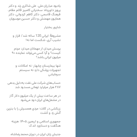
یادبود مبارزان ملی، علی شاکری زند و دکتر
پرویز داورپناه: سخنرانی کامبیز قائم مقام،
فرهنگ قاسمی، دکتر کاظم کردوانی، دکتر
همایون مهمنش و دکتر حسین موسویان
شاپور بختیار
مشروطۀ ایرانی 120 ساله شد/ فراز و
نشیب آری، شکست اما نه!
پرسش میدان از مهمانان میدان: مردم
کیست؟ و آیا کسی می‌تواند نماینده ۹۰
میلیون ایرانی باشد؟
تنها بیمارستان چابهار؛ نه امکانات و
تجهیزات پزشکی دارد نه سیستم
سرمایشی
حساب‌های شرکت ملی نفت به‌دلیل بدهی
۲۸۷ هزار میلیارد تومانی مسدود شد
در هر ساعت بیش از یک میلیون دلار گاز
در مشعل‌های ایران دود می‌شود
زن‌کشی در کلات؛ مردی همسرش را با بنزین
آتش زد و کشت
جمهوری اسلامی و اربعین ۱۴۰۵؛ هزینه
هنگفت و دستاورد اندک
جنبش زنان ایران در دوران محمدرضاشاه،