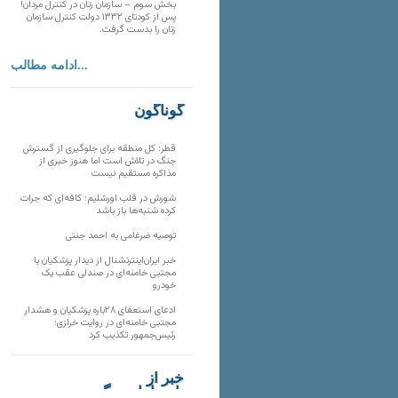
بخش سوم – سازمان زنان در کنترل مردان!
پس از کودتای ۱۳۳۲ دولت کنترل سازمان
زنان را بدست گرفت.
ادامه مطالب...
گوناگون
قطر: کل منطقه برای جلوگیری از گسترش
جنگ در تلاش است اما هنوز خبری از
مذاکره مستقیم نیست
شورش در قلب اورشلیم؛ کافه‌ای که جرات
کرده شنبه‌ها باز باشد
توصیه ضرغامی به احمد جنتی
خبر ایران‌اینترنشنال از دیدار پزشکیان با
مجتبی خامنه‌ای در صندلی عقب یک
خودرو
ادعای استعفای ۲۸باره پزشکیان و هشدار
مجتبی خامنه‌ای در روایت خرازی؛
رئیس‌جمهور تکذیب کرد
خبر از
تارنماهای دیگر