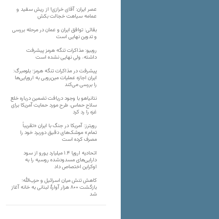
عصر ایران: آقای خرازی! از ریش سفید و
عمامه سیاهت خجالت بکش
بقائی: توافق ایران و عمان در مرحله بررسی
و تدوین نهایی است
روبیو: مذاکرات تنگه هرمز پیشرفت
داشته، ولی نهایی نشده است
پیشرفت در مذاکرات تنگه هرمز؛ بلومبرگ:
ایران اجازه عملیات مین‌روبی به اروپایی‌ها
را بررسی می‌کند
نتانیاهو با وجود دریافت تضمین درباره خلع
سلاح حماس، طرح مورد حمایت آمریکا برای
غزه را رد کرد
رویترز: آمریکا در جنگ با ایران «تقریباً
تمام» موشک‌های دقیق دوربرد خود را
مصرف کرده است
اتحادیه اروپا ۱.۴ میلیارد یورو از سود
دارایی‌های مسدودشده روسیه را به
اوکراین ‏اختصاص داد
کاهش تنش میان اسرائیل و حزب‌الله؛
بازگشت ۸۰۰ هزار آوارۀ لبنانی به خانه‌ آغاز
شد