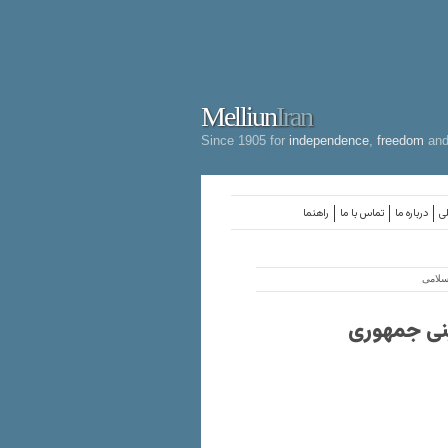
Melliun
Iran
Since 1905 for
independence
,
freedom
an
لی
درباره ما
تماس با ما
راهنما
سلامی
نی جمهوری