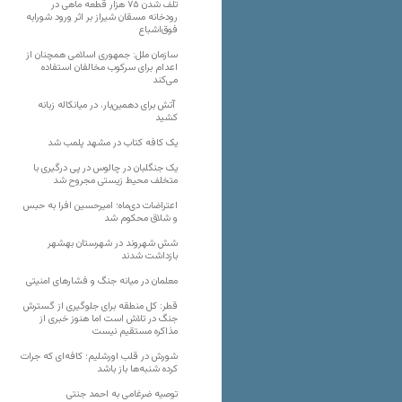
تلف شدن ۷۵ هزار قطعه ماهی در
رودخانه مسقان شیراز بر اثر ورود شورابه
فوق‌اشباع
سازمان ملل: جمهوری اسلامی همچنان از
اعدام برای سرکوب مخالفان استفاده
می‌کند
آتش برای دهمین‌بار، در میانکاله زبانه
کشید
یک کافه کتاب در مشهد پلمب شد
یک جنگلبان در چالوس در پی درگیری با
متخلف محیط زیستی مجروح شد
اعتراضات دی‌ماه؛ امیرحسین افرا به حبس
و شلاق محکوم شد
شش شهروند در شهرستان بهشهر
بازداشت شدند
معلمان در میانه جنگ و فشارهای امنیتی
قطر: کل منطقه برای جلوگیری از گسترش
جنگ در تلاش است اما هنوز خبری از
مذاکره مستقیم نیست
شورش در قلب اورشلیم؛ کافه‌ای که جرات
کرده شنبه‌ها باز باشد
توصیه ضرغامی به احمد جنتی