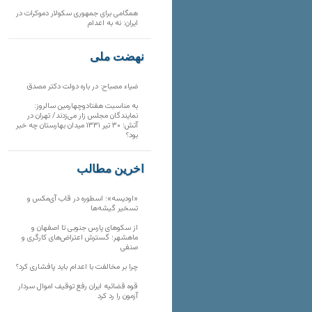
همگامی برای جمهوری سکولار دموکرات در
ایران: نه به اعدام
نهضت ملی
ضیاء مصباح: در باره دولت دکتر مصدق
به مناسبت هفتادوچهارمین سالروز:
نمایندگان مجلس زار می‌زدند/ تهران در
آتش؛ ۳۰ تیر ۱۳۳۱ میدان بهارستان چه خبر
بود؟
آخرین مطالب
«اودیسه»؛ اسطوره در قاب آی‌مکس و
تسخیر گیشه‌ها
از سکوهای پارس جنوبی تا اصفهان و
ماهشهر؛ گسترش اعتراض‌های کارگری و
صنفی
چرا بر مخالفت با اعدام باید پافشاری کرد؟
قوه قضائیه ایران رفع توقیف اموال سردار
آزمون را رد کرد