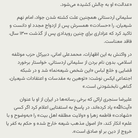
«عدالت» او به چالش کشیده می‌شود.
سلیمانی اردستانی همچنین علت کشته شدن جواد، امام نهم
شیعیان، را «حسادت» همسرش پس از ازدواج مجدد او دانست و
تاکید کرد که عزاداری برای چنین رویدادی پس از گذشت ۱۳۰۰ سال،
فاقد معناست.
در واکنش به این اظهارات، محمدعلی امانی، دبیرکل حزب موتلفه
اسلامی، بدون نام بردن از سلیمانی اردستانی، خواستار برخورد
قضایی و خلع لباس «این شخص شیعه‌نما» شد و در شبکه
اجتماعی ایکس نوشت: «توهین به مقدسات و اعتقادات شیعیان،
گناهی نابخشودنی است.»
علیرضا سنجری اراکی که برخی رسانه‌ها در ایران از او با عنوان
«آیت‌الله» یاد کرده‌اند، در پاسخ به استفتایی اعلام کرد اگر کسی
«شهادت» فاطمه زهرا و «ولایت مطلقه اهل‌ بیت» را «به‌وضوح و با
علم» انکار کند، «از اصول مذهب شیعه خارج شده و حکم به کفر یا
خروج از دین بر او صادق است».